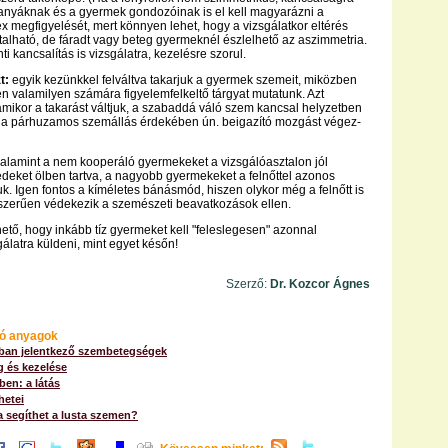
anyáknak és a gyermek gondozóinak is el kell magyarázni a
ex megfigyelését, mert könnyen lehet, hogy a vizsgálatkor eltérés
talható, de fáradt vagy beteg gyermeknél észlelhető az aszimmetria.
ti kancsalítás is vizsgálatra, kezelésre szorul.
t:
egyik kezünkkel felváltva takarjuk a gyermek szemeit, miközben
 valamilyen számára figyelemfelkeltő tárgyat mutatunk. Azt
 amikor a takarást váltjuk, a szabaddá váló szem kancsal helyzetben
e a párhuzamos szemállás érdekében ún. beigazító mozgást végez-
alamint a nem kooperáló gyermekeket a vizsgálóasztalon jól
dedeket ölben tartva, a nagyobb gyermekeket a felnőttel azonos
k. Igen fontos a kíméletes bánásmód, hiszen olykor még a felnőtt is
lexszerűen védekezik a szemészeti beavatkozások ellen.
hető, hogy inkább tíz gyermeket kell "feleslegesen" azonnal
gálatra küldeni, mint egyet későn!
Szerző:
Dr. Kozcor Ágnes
ó anyagok
an jelentkező szembetegségek
g és kezelése
ben: a látás
hetei
 segíthet a lusta szemen?