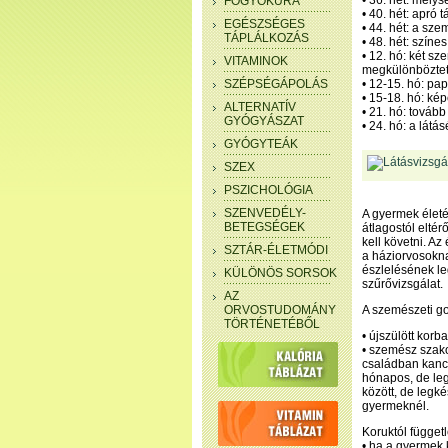
• 36. hét: mélys
FOGYÓKÚRA
• 40. hét: apró 
EGÉSZSÉGES
• 44. hét: a sz
TÁPLÁLKOZÁS
• 48. hét: színe
• 12. hó: két s
VITAMINOK
megkülönböztet
SZÉPSÉGÁPOLÁS
• 12-15. hó: pap
• 15-18. hó: ké
ALTERNATÍV
• 21. hó: tovább
GYÓGYÁSZAT
• 24. hó: a látá
GYÓGYTEÁK
SZEX
PSZICHOLÓGIA
SZENVEDÉLY-
A gyermek életé
BETEGSÉGEK
átlagostól elté
kell követni. Az
SZTÁR-ÉLETMÓDI
a háziorvosokna
észlelésének l
KÜLÖNÖS SORSOK
szűrővizsgálat.
AZ
ORVOSTUDOMÁNY
A szemészeti go
TÖRTÉNETÉBŐL
• újszülött korb
• szemész szakor
családban kancs
hónapos, de leg
között, de legk
gyermeknél.
Koruktól függet
• ha a gyermek 