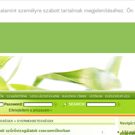
valamint személyre szabott tartalmak megjelenítéséhez. Ön
:
:
:
:
:
ŐK
SZAKÉRTŐINK
SZOLGÁLTATÁSAINK
HASZNOS CÍMEK
JÁTÉKOK
EGÉSZSÉGPLÁZA
Password:
SEARCH:
Elfelejtettem a jelszavam
EGSÉGEK
»
GYERMEKBETEGSÉGEK
Navigác
ti szűrővizsgálatok csecsemőkorban
A fül e
1 .