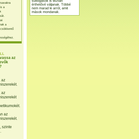
suttogások is tisztán
rsavakra
érthetővé váljanak. Többé
és a
nem marad le arról, amit
mások mondanak.
k
sát.
ai
nak a
 csökkentő
ességéhez.
LL
lvassa az
evők
?
, az
miszerekét.
, az
miszerekét
etikumokét.
án az
miszerekét.
 szinte
.