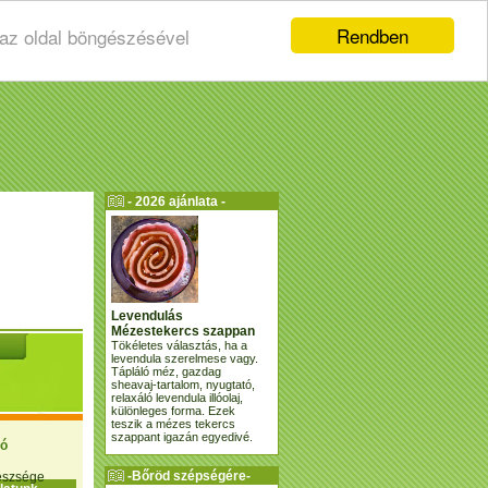
Rendben
 az oldal böngészésével
- 2026 ajánlata -
Levendulás
Mézestekercs szappan
Tökéletes választás, ha a
levendula szerelmese vagy.
Tápláló méz, gazdag
sheavaj-tartalom, nyugtató,
relaxáló levendula illóolaj,
különleges forma. Ezek
teszik a mézes tekercs
szappant igazán egyedivé.
ió
-Bőröd szépségére-
gészsége