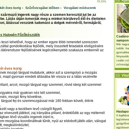
Ajánl
OLDAL
-
-
két éves korig
Szűrővizsgálat időben
Vizsgálati módszerek
l származó ingerek nagy része a szemen keresztül jut be az
be. Látás útján ismerjük meg a minket körülvevő élő és élettelen
et, látással veszünk tudomást a dolgok méretéről, formájáról,
s Halogén Főzőkészülék
Csaláno
sampon
ás teszi lehetővé, hogy az ember egyre több ismeretet szerezzen
Már nagya
ezáltal gondolkodása fejlődik, mely összetett feladatok elvégzésére
tudták, ho
A látórendszer fejlődésének legérzékenyebb szakasza embernél az
gyorsabban
fényesebb
csalán csö
zsírosságá
két éves korig
ttnek mozgó tárgyat mutatunk, akkor azt a szemgolyó a mozgás
Vital 
, majd gyorsan eredeti állásába tér vissza ez a látás vezérelte
 pillant, arcot, mozgó tárgyat egy szemmel, rövid ideig két szemmel
i tárgyakra már gyakran néz két szemmel,
eresés, mozgó fény követése,
ó tárgyat fej-és szemmozgással már 180 fokban követi, élénk
,
 kezét vagy a kezében levő csörgőt figyeli,
Haslapos
i az elveszett játékot, zaj irányába pillant, érdeklődik az egy méternél
A legillat
ban lévő vizuális ingerek iránt is,
legízletes
zem mozgása koordináltnak tűnik, nyúl az eldobott játék után, válogat
gyógyfűve
tt, megkülönböztet,
együttesen