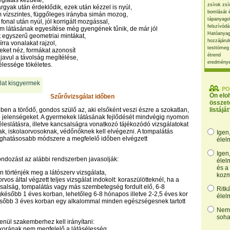
églátás kezdete,
zsírok zsí
tárgyak után érdeklődik, ezek után kézzel is nyúl,
bomlását 
em vízszintes, függőleges irányba simán mozog,
tápanyago
s fonal után nyúl, jól korrigált mozgással,
felszívódá
zem látásának egyesítése még gyengének tűnik, de már jól
Hatóanyag
 egyszerű geometriai mintákat,
hozzájárul
írra vonalakat rajzol,
testtömeg
peket néz, formákat azonosít
étrend
 javul a távolság megítélése,
eredmény
sélessége tökéletes.
PO
Ön elo
Szűrővizsgálat időben
összet
ben a törődő, gondos szülő az, aki elsőként veszi észre a szokatlan,
listáját
rő jelenségeket. A gyermekek látásának fejlődését mindvégig nyomon
 éleslátásra, illetve kancsalságra vonatkozó tájékozódó vizsgálatokat
k, iskolaorvosoknak, védőnőknek kell elvégezni. A tompalátás
Igen
eghatásosabb módszere a megfelelő időben elvégzett
élel
Igen
ndozást az alábbi rendszerben javasolják:
élel
és a
an történjék meg a látószerv vizsgálata,
kozm
vos által végzett teljes vizsgálat indokolt: koraszülötteknél, ha a
alság, tompalátás vagy más szembetegség fordult elő, 6-8
Ritk
később 1 éves korban, lehetőleg 6-8 hónapos illetve 2-2,5 éves kor
élel
ésőbb 3 éves korban egy alkalommal minden egészségesnek tartott
Nem,
soha
lenül szakemberhez kell irányítani:
korának nem megfelelő a látásélesség,