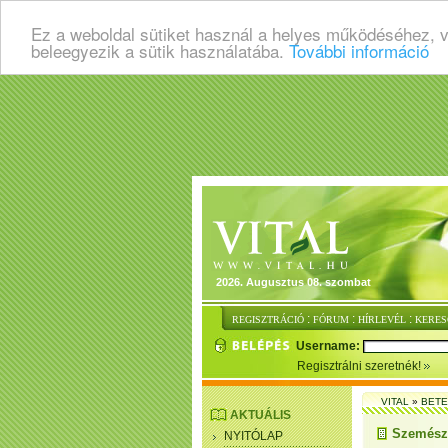
Ez a weboldal sütiket használ a helyes működéséhez, 
beleegyezik a sütik használatába.
További információ
2026. Augusztus 08. szombat
:
:
:
REGISZTRÁCIÓ
FÓRUM
HÍRLEVÉL
KERES
Username:
Regisztrálni szeretnék!
VITAL
»
BET
AKTUÁLIS
Szemésze
NYITÓLAP