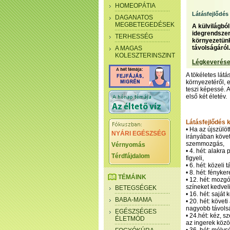
HOMEOPÁTIA
Látásfejlődés 
DAGANATOS
MEGBETEGEDÉSEK
A külvilágbó
idegrendszer
TERHESSÉG
környezetünk
távolságáról.
A MAGAS
KOLESZTERINSZINT
Légkeverése
A tökéletes lát
környezetéről, 
teszi képessé. 
első két életév.
Látásfejlődés 
• Ha az újszülö
NYÁRI EGÉSZSÉG
irányában követi
szemmozgás,
Vérnyomás
• 4. hét: alakra
Térdfájdalom
figyeli,
• 6. hét: közel
• 8. hét: fényk
TÉMÁINK
• 12. hét: mozg
színeket kedveli
BETEGSÉGEK
• 16. hét: saját
BABA-MAMA
• 20. hét: követ
nagyobb távolság
EGÉSZSÉGES
• 24.hét: kéz, s
ÉLETMÓD
az ingerek közö