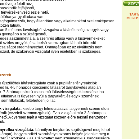
emüvege felett néz,
naszkodik fejfájásról,
 fényérzékenység észlelhető,
TART
 kötőhártya-gyulladása van,
MEGOS
 megfogalmazzák, hogy állandóan vagy alkalmanként szellemképesen
ötten látnak,
ban 5 méteres távolságból vizsgálva a látásélesség az egyik vagy
 gyengébb a szükségesnél,
tleges asszimmetriája, a szemrés állása vagy a kisgyermekeket
ő széles orrgyök, és a belső szemzugban látható bőrredő
ncsalságot eredményezhet. Önmagában ez az elváltozás nem
ozást, de szakorvosi vizsgálat ilyen esetekben is szükséges.
szerek
 újszülöttek látásvizsgálata csak a pupilláris fényreakciók
rjed ki. 4-5 hónapos csecsemő látásáról tárgykövetés alapján
k. 7-8 hónapos korú csecsemő látásélességének becslése: ha
eltakarva is ügyesen nyúl a tárgyakért, és egyik szemének
sem tiltakozik, feltehetően jól lát.
vizsgálata:
kisebb tárgy felmutatásával, a gyermek szeme előtti
ténik (vezetett szemmozgások). Ez a vizsgálat már 2-3 hónapos
ető. A gyermek fejét a vizsgálat közben előre tekintő helyzetben
ük.
nyreflex vizsgálata:
bármilyen fényforrás segítségével meg lehet
seblámpa), hogy mindkét szaruhártya azonos helyén jelenike meg a
szerű tükörképe. (Ha a fényreflex nem szimmetrikus, kancsalságra