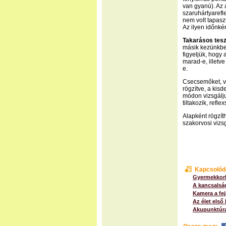
van gyanú). Az 
szaruhártyarefl
nem volt tapasz
Az ilyen időnkén
Takarásos tesz
másik kezünkben
figyeljük, hogy
marad-e, illetv
e.
Csecsemőket, v
rögzítve, a kis
módon vizsgálju
tiltakozik, ref
Alapként rögzít
szakorvosi vizs
Kapcsolód
Gyermekkorb
A kancsalsá
Kamera a fej
Az élet első 
Akupunktúra