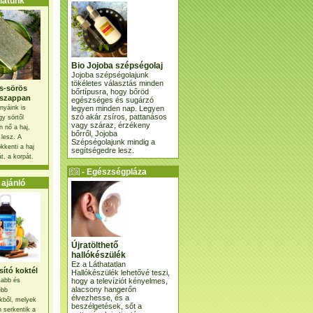
atunk
Bio Jojoba szépségolaj
Jojoba szépségolajunk
tökéletes választás minden
s-sörös
bőrtípusra, hogy bőröd
szappan
egészséges és sugárzó
legyen minden nap. Legyen
nyáink is
szó akár zsíros, pattanásos
gy sörtől
vagy száraz, érzékeny
 nő a haj,
bőrről, Jojoba
 lesz. A
Szépségolajunk mindig a
kkenti a haj
segítségedre lesz.
t, a korpát.
- Egészségpláza
ajánlatunk -
ajánló
Újratölthető
hallókészülék
Ez a Láthatatlan
ító koktél
Hallókészülék lehetővé teszi,
hogy a televíziót kényelmes,
osabb és
alacsony hangerőn
ebb
élvezhesse, és a
kből, melyek
beszélgetések, sőt a
 serkentik a