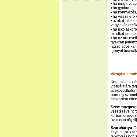
• ha meglévő sz
• ha gyakran pa
• ha könnyezés,
• ha visszatérő
• azokat, akik
vagy akár kettőz
• ha iskoláskor
mindkét szemen
• ha az arc ese
gyakran jellemz
látszólagos ka
igényel beavatk
Vizsgálati mód
Koraszülöttek és
vizsgálatára te
tájékozódhatun
bármely szemét 
eltakarása ellen 
Szemmozgások 
vezetésével tör
korban elvégezh
óvatosan rögzítj
Szaruhártya-fé
figyelni (pl. z
fényforrás pont