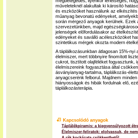
megbetegedés, ilyenkor lehetséges, hog
műveleteknél alakultak ki károsító hatá
és eszközöket használunk az elkészítés 
műanyag bevonatú edényeket, amelyekből
során mérgező anyagok kerülnek. Ezek 
szervezetünkben, majd egészségkárosodá
jelenségek előfordulásakor az ételkészí
edényeket és saválló acéleszközöket hasz
szintetikus mérgek okozta modern ételké
A táplálkozásunkban átlagosan 15%-nyi a
élelmiszer, mert többnyire finomított lisztek
cukrot, tisztított olajféléket fogyasztunk, 
élelmiszereink fogyasztása által csökke
ásványianyag-tartalma, táplálkozás-élett
anyagcserénk felborul. Majdnem minden
hiányosságok és hibák fordulnak elő, ezé
táplálkozásterápia.
Kapcsolódó anyagok
Táplálékpiramis: a kiegyensúlyozott étr
Élelmiszer-feliratok: elolvassuk, de nem
A rák kockázata csökkenthető!