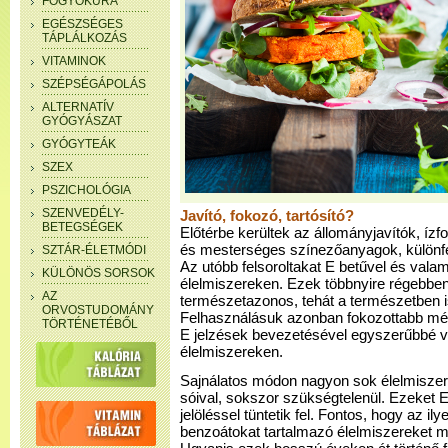
FOGYÓKÚRA
EGÉSZSÉGES
TÁPLÁLKOZÁS
VITAMINOK
SZÉPSÉGÁPOLÁS
ALTERNATÍV
GYÓGYÁSZAT
GYÓGYTEÁK
SZEX
PSZICHOLÓGIA
SZENVEDÉLY-
Javító, fokozó, tartósító?
BETEGSÉGEK
Előtérbe kerültek az állományjavítók, ízf
és mesterséges színezőanyagok, különfé
SZTÁR-ÉLETMÓDI
Az utóbb felsoroltakat E betűvel és valam
KÜLÖNÖS SORSOK
élelmiszereken. Ezek többnyire régebben
AZ
természetazonos, tehát a természetben i
ORVOSTUDOMÁNY
Felhasználásuk azonban fokozottabb mérté
TÖRTÉNETÉBŐL
E jelzések bevezetésével egyszerűbbé vá
élelmiszereken.
Sajnálatos módon nagyon sok élelmiszer
sóival, sokszor szükségtelenül. Ezeket 
jelöléssel tüntetik fel. Fontos, hogy az ilye
benzoátokat tartalmazó élelmiszereket m