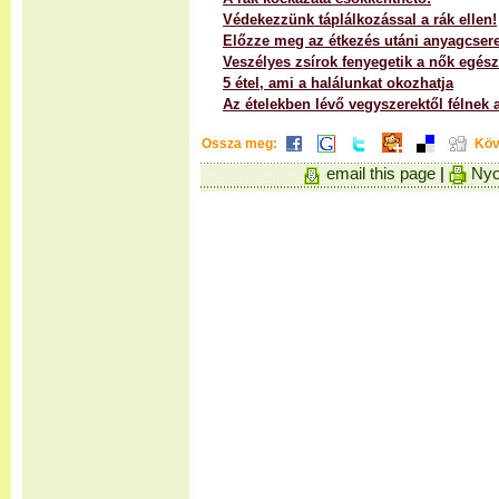
Védekezzünk táplálkozással a rák ellen!
Előzze meg az étkezés utáni anyagcsere
Veszélyes zsírok fenyegetik a nők egés
5 étel, ami a halálunkat okozhatja
Az ételekben lévő vegyszerektől félnek 
Ossza meg:
Köv
email this page
|
Nyo