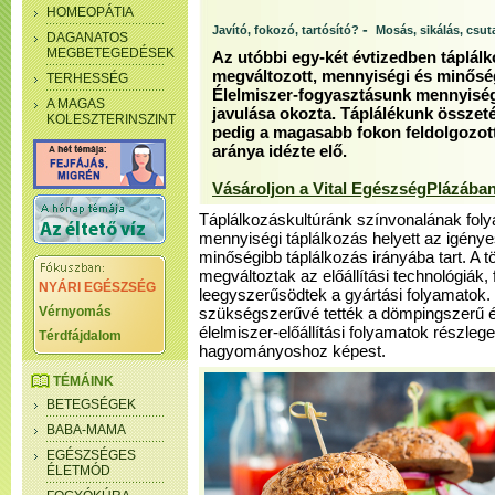
HOMEOPÁTIA
-
Javító, fokozó, tartósító?
Mosás, sikálás, csut
DAGANATOS
MEGBETEGEDÉSEK
Az utóbbi egy-két évtizedben táplál
megváltozott, mennyiségi és minősé
TERHESSÉG
Élelmiszer-fogyasztásunk mennyiségi
A MAGAS
javulása okozta. Táplálékunk összet
KOLESZTERINSZINT
pedig a magasabb fokon feldolgozot
aránya idézte elő.
Vásároljon a Vital EgészségPlázában
Táplálkozáskultúránk színvonalának fo
mennyiségi táplálkozás helyett az igénye
minőségibb táplálkozás irányába tart. A 
megváltoztak az előállítási technológiák, 
NYÁRI EGÉSZSÉG
leegyszerűsödtek a gyártási folyamatok.
Vérnyomás
szükségszerűvé tették a dömpingszerű é
élelmiszer-előállítási folyamatok részlege
Térdfájdalom
hagyományoshoz képest.
TÉMÁINK
BETEGSÉGEK
BABA-MAMA
EGÉSZSÉGES
ÉLETMÓD