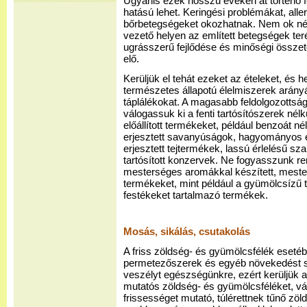
Ugyanis ezek hosszú éveken át történő 
hatású lehet. Keringési problémákat, alle
bőrbetegségeket okozhatnak. Nem ok nél
vezető helyen az említett betegségek teré
ugrásszerű fejlődése és minőségi össze
elő.
Kerüljük el tehát ezeket az ételeket, és 
természetes állapotú élelmiszerek arán
táplálékokat. A magasabb feldolgozottság
válogassuk ki a fenti tartósítószerek nélk
előállított termékeket, például benzoát n
erjesztett savanyúságok, hagyományos é
erjesztett tejtermékek, lassú érlelésű sz
tartósított konzervek. Ne fogyasszunk re
mesterséges aromákkal készített, meste
termékeket, mint például a gyümölcsízű
festékeket tartalmazó termékek.
Mosás, sikálás, csutakolás
A friss zöldség- és gyümölcsfélék eseté
permetezőszerek és egyéb növekedést s
veszélyt egészségünkre, ezért kerüljük a
mutatós zöldség- és gyümölcsféléket, v
frissességet mutató, túlérettnek tűnő zö