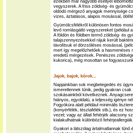
ezekben már nagyobb eséllyel lebomlotta
vegyszerek. A friss zöldség- és gyümölcs
oldódó mérgező anyagok mennyisége csök
vizes, áztatásos, alapos mosással, öblíté
Gyümölcsfélékről különösen fontos mosáss
levő romlásgátló vegyszereket (például al
A földön és földben termő zöldség- és gy
talajszennyezésekkel rájuk került bakté
távolítsuk el dörzsöléses mosással, (pél
mert így megelőzhetőek a hasmenéses 
eredetű mérgezések. Penészes zöldsége
kukorica), még mosottan se fogyasszunk
Jajok, bajok, kórok...
Napjainkban sok megbetegedés és úgynev
ismeretlennek tűnik, pedig gyakran csak 
szokásainkból következnek. Anyagcsere-
hiányos, egyoldalú, a teljesség igénye né
Fogyókúra alatt például minimális liszter
(kenyérfélék, tésztafélék stb.), és ez h
vezet; vagy az állati fehérjék alacsony sz
kialakulhatnak különböző fehérjeallergiák
Gyakori a látszólag ártalmatlannak tűnő 