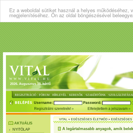
Ez a weboldal sütiket használ a helyes működéséhez, v
megjelenítéséhez. Ön az oldal böngészésével beleegye
2026. Augusztus 10. hétfő
:
:
:
:
:
REGISZTRÁCIÓ
FÓRUM
HÍRLEVÉL
KERESŐK
SZAKÉRTŐINK
SZOLGÁLTATÁSA
Username:
Password:
Regisztrálni szeretnék!
Elfelejtettem a jelszavam
VITAL
»
EGÉSZSÉGES ÉLETMÓD
»
EGÉSZSÉGES 
AKTUÁLIS
A legártalmasabb anyagok, amik belek
NYITÓLAP