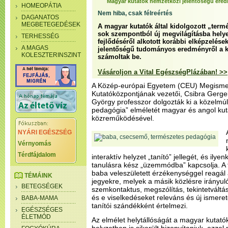
Magyar kutatók nemzetközi jelentőségű ere
HOMEOPÁTIA
Nem hiba, csak félreértés
DAGANATOS
MEGBETEGEDÉSEK
A magyar kutatók által kidolgozott „ter
sok szempontból új megvilágításba helye
TERHESSÉG
fejlődéséről alkotott korábbi elképzelése
A MAGAS
jelentőségű tudományos eredményről a 
KOLESZTERINSZINT
számoltak be.
Vásároljon a Vital EgészségPlázában! >>
A Közép-európai Egyetem (CEU) Megism
Kutatóközpontjának vezetői, Csibra Gerge
György professzor dolgozták ki a közelmú
pedagógia” elméletét magyar és angol ku
közreműködésével.
NYÁRI EGÉSZSÉG
Vérnyomás
Térdfájdalom
interaktív helyzet „tanító” jellegét, és ilyen
tanulásra kész „üzemmódba” kapcsolja. A 
baba veleszületett érzékenységgel reagá
TÉMÁINK
jegyekre, melyek a másik közlésre irányuló
BETEGSÉGEK
szemkontaktus, megszólítás, tekintetváltás
és e viselkedéseket releváns és új ismer
BABA-MAMA
tanítói szándékként értelmezi.
EGÉSZSÉGES
ÉLETMÓD
Az elmélet helytállóságát a magyar kutatók