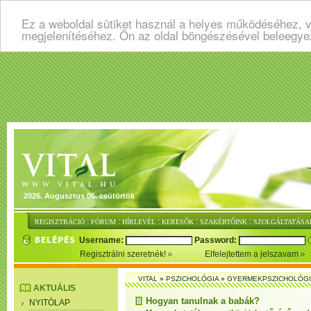
Ez a weboldal sütiket használ a helyes működéséhez, v
megjelenítéséhez. Ön az oldal böngészésével beleegye
2026. Augusztus 06. csütörtök
:
:
:
:
:
REGISZTRÁCIÓ
FÓRUM
HÍRLEVÉL
KERESŐK
SZAKÉRTŐINK
SZOLGÁLTATÁSA
Username:
Password:
Regisztrálni szeretnék!
Elfelejtettem a jelszavam
VITAL
»
PSZICHOLÓGIA
»
GYERMEKPSZICHOLÓG
AKTUÁLIS
Hogyan tanulnak a babák?
NYITÓLAP