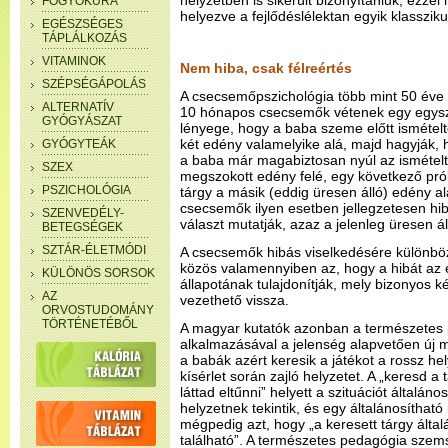
helyzetben is sikerült bizonyítaniuk, ezze
FOGYÓKÚRA
helyezve a fejlődéslélektan egyik klassziku
EGÉSZSÉGES
TÁPLÁLKOZÁS
VITAMINOK
Nem hiba, csak félreértés
SZÉPSÉGÁPOLÁS
A csecsemőpszichológia több mint 50 éve i
ALTERNATÍV
10 hónapos csecsemők vétenek egy egysz
GYÓGYÁSZAT
lényege, hogy a baba szeme előtt ismételt
két edény valamelyike alá, majd hagyják,
GYÓGYTEÁK
a baba már magabiztosan nyúl az ismételten
SZEX
megszokott edény felé, egy következő prób
PSZICHOLÓGIA
tárgy a másik (eddig üresen álló) edény a
csecsemők ilyen esetben jellegzetesen hib
SZENVEDÉLY-
választ mutatják, azaz a jelenleg üresen á
BETEGSÉGEK
SZTÁR-ÉLETMÓDI
A csecsemők hibás viselkedésére különbö
közös valamennyiben az, hogy a hibát az é
KÜLÖNÖS SORSOK
állapotának tulajdonítják, mely bizonyos 
AZ
vezethető vissza.
ORVOSTUDOMÁNY
TÖRTÉNETÉBŐL
A magyar kutatók azonban a természetes
alkalmazásával a jelenség alapvetően új m
a babák azért keresik a játékot a rossz hel
kísérlet során zajló helyzetet. A „keresd a 
láttad eltűnni” helyett a szituációt általáno
helyzetnek tekintik, és egy általánosíthat
mégpedig azt, hogy „a keresett tárgy által
található”. A természetes pedagógia szem