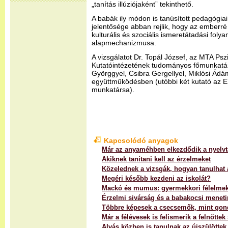
„tanítás illúziójaként” tekinthető.
A babák ily módon is tanúsított pedagógia
jelentősége abban rejlik, hogy az emberré
kulturális és szociális ismeretátadási fol
alapmechanizmusa.
A vizsgálatot Dr. Topál József, az MTA Psz
Kutatóintézetének tudományos főmunkatá
Györggyel, Csibra Gergellyel, Miklósi Ád
együttműködésben (utóbbi két kutató az 
munkatársa).
Kapcsolódó anyagok
Már az anyaméhben elkezdődik a nyelvt
Akiknek tanítani kell az érzelmeket
Közelednek a vizsgák, hogyan tanulhat
Megéri később kezdeni az iskolát?
Mackó és mumus: gyermekkori félelme
Érzelmi sivárság és a babakocsi meneti
Többre képesek a csecsemők, mint gon
Már a félévesek is felismerik a felnőtte
Alvás közben is tanulnak az újszülöttek