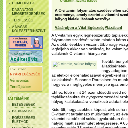
C-vitamin, szürke hályog
HOMEOPÁTIA
DAGANATOS
A C-vitamin folyamatos szedése ellen szó
MEGBETEGEDÉSEK
eredménye, amely szerint a vitamint sze
hályog kialakulásának veszélye.
TERHESSÉG
A MAGAS
Vásároljon a Vital EgészségPlázában!
KOLESZTERINSZINT
A C-vitamin egyik legnépszerűbb táplálékk
folyamatos szedését szinte minden kóros á
Az utóbbi években viszont több nagy vizsgá
legfeljebb akkor van szükség, ha valamily
valakinek C-vitamin hiánya van.
Tovább bonyolí
állatkísérletek
nagy adagban s
NYÁRI EGÉSZSÉG
az életkor előrehaladásával egyébként is
kialakulását. Susanne Rautiainen és munkat
Vérnyomás
hogy ez a megfigyelés mennyire igaz embe
Térdfájdalom
Ehhez több mint 24 ezer idősödő svéd nő 1
táplálkozásukra és gyógyszerszedési szok
TÉMÁINK
hályog kialakulására vonatkozó adatait el
BETEGSÉGEK
Kiderült, hogy azokhoz képest, akik soha 
BABA-MAMA
C-vitamint tartalmazó multivitamint, az é
EGÉSZSÉGES
vitamint szedőknél sokkal gyakrabban és 
ÉLETMÓD
hályog miatt szemműtét elvégzésére. A 65
szemlencséje 38 százalékkal gyakrabban e