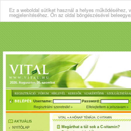
Ez a weboldal sütiket használ a helyes működéséhez, v
megjelenítéséhez. Ön az oldal böngészésével beleegye
2026. Augusztus 08. szombat
:
:
:
:
:
REGISZTRÁCIÓ
FÓRUM
HÍRLEVÉL
KERESŐK
SZAKÉRTŐINK
SZOLGÁLTATÁSA
Username:
Password:
Regisztrálni szeretnék!
Elfelejtettem a jelszavam
VITAL
»
A HÓNAP TÉMÁJA: C-VITAMIN
AKTUÁLIS
Megárthat a túl sok a C-vitamin?
NYITÓLAP