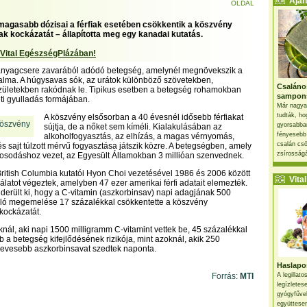
Ajánl
OLDAL
magasabb dózisai a férfiak esetében csökkentik a köszvény
ak kockázatát – állapította meg egy kanadai kutatás.
 Vital EgészségPlázában!
anyagcsere zavarából adódó betegség, amelynél megnövekszik a
alma. A húgysavas sók, az urátok különböző szövetekben,
Csaláno
ízületekben rakódnak le. Tipikus esetben a betegség rohamokban
sampon
eti gyulladás formájában.
Már nagya
tudták, ho
A köszvény elsősorban a 40 évesnél idősebb férfiakat
gyorsabban
sújtja, de a nőket sem kíméli. Kialakulásában az
fényesebb
alkoholfogyasztás, az elhízás, a magas vérnyomás,
csalán csö
és sajt túlzott mérvű fogyasztása játszik közre. A betegségben, amely
zsírosságá
árosodáshoz vezet, az Egyesült Államokban 3 millióan szenvednek.
 British Columbia kutatói Hyon Choi vezetésével 1986 és 2006 között
Vital 
álatot végeztek, amelyben 47 ezer amerikai férfi adatait elemezték.
 derült ki, hogy a C-vitamin (aszkorbinsav) napi adagjának 500
aló megemelése 17 százalékkal csökkentette a köszvény
kockázatát.
aknál, aki napi 1500 milligramm C-vitamint vettek be, 45 százalékkal
b a betegség kifejlődésének rizikója, mint azoknál, akik 250
kevesebb aszkorbinsavat szedtek naponta.
Haslapos
Forrás:
MTI
A legillat
legízletes
gyógyfűve
együttesen