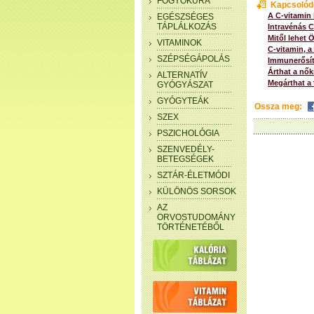
FOGYÓKÚRA
Kapcsolód
A C-vitamin
EGÉSZSÉGES
TÁPLÁLKOZÁS
Intravénás C
Mitől lehet 
VITAMINOK
C-vitamin, a
SZÉPSÉGÁPOLÁS
Immunerősít
Árthat a nők
ALTERNATÍV
Megárthat a 
GYÓGYÁSZAT
GYÓGYTEÁK
Ossza meg:
SZEX
PSZICHOLÓGIA
SZENVEDÉLY-
BETEGSÉGEK
SZTÁR-ÉLETMÓDI
KÜLÖNÖS SORSOK
AZ
ORVOSTUDOMÁNY
TÖRTÉNETÉBŐL