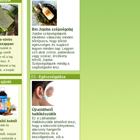
atunk
Bio Jojoba szépségolaj
Jojoba szépségolajunk
tökéletes választás minden
s-sörös
bőrtípusra, hogy bőröd
szappan
egészséges és sugárzó
legyen minden nap. Legyen
nyáink is
szó akár zsíros, pattanásos
gy sörtől
vagy száraz, érzékeny
 nő a haj,
bőrről, Jojoba
 lesz. A
Szépségolajunk mindig a
kkenti a haj
segítségedre lesz.
t, a korpát.
- Egészségpláza
ajánlatunk -
ajánló
Újratölthető
hallókészülék
Ez a Láthatatlan
ító koktél
Hallókészülék lehetővé teszi,
hogy a televíziót kényelmes,
osabb és
alacsony hangerőn
ebb
élvezhesse, és a
kből, melyek
beszélgetések, sőt a
 serkentik a