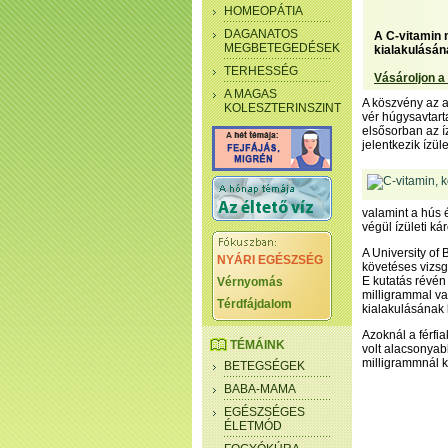
HOMEOPÁTIA
DAGANATOS
A C-vitamin 
MEGBETEGEDÉSEK
kialakulásán
TERHESSÉG
Vásároljon a
A MAGAS
A köszvény az 
KOLESZTERINSZINT
vér húgysavtart
elsősorban az 
jelentkezik ízül
valamint a hús 
végül ízületi k
A University of
NYÁRI EGÉSZSÉG
követéses vizsg
E kutatás révén
Vérnyomás
milligrammal v
Térdfájdalom
kialakulásának 
Azoknál a férfi
TÉMÁINK
volt alacsonyab
milligrammnál 
BETEGSÉGEK
BABA-MAMA
EGÉSZSÉGES
ÉLETMÓD