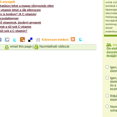
ó anyagok
zsírok zsí
 hatásos lehet a magas vérnyomás ellen
bomlását 
-vitamin lehet a rák ellenszere
tápanyago
felszívódá
Ön is boldog? /A C-vitamin/
Hatóanyag
 csodafegyver
hozzájárul
ő vitaminok, ásványi anyagok
testtömeg
nek a túl sok C-vitamin
étrend
túl sok a C-vitamin?
eredmény
Kövessen minket:
PO
email this page
|
Nyomtatható változat
Ön elo
összet
listáját
Igen
élel
Igen
élel
és a
kozm
Ritk
élel
Nem,
soha