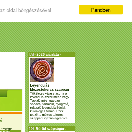
Rendben
 az oldal böngészésével
- 2026 ajánlata -
Levendulás
Mézestekercs szappan
Tökéletes választás, ha a
levendula szerelmese vagy.
Tápláló méz, gazdag
sheavaj-tartalom, nyugtató,
relaxáló levendula illóolaj,
különleges forma. Ezek
teszik a mézes tekercs
szappant igazán egyedivé.
ió
-Bőröd szépségére-
gészsége