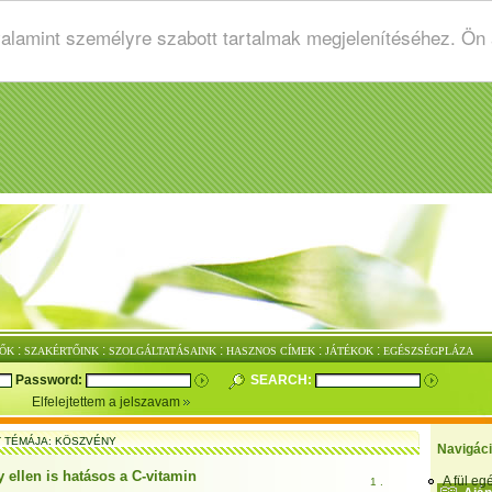
valamint személyre szabott tartalmak megjelenítéséhez. Ön
:
:
:
:
:
ŐK
SZAKÉRTŐINK
SZOLGÁLTATÁSAINK
HASZNOS CÍMEK
JÁTÉKOK
EGÉSZSÉGPLÁZA
Password:
SEARCH:
Elfelejtettem a jelszavam
T TÉMÁJA: KÖSZVÉNY
Navigác
 ellen is hatásos a C-vitamin
A fül e
1 .