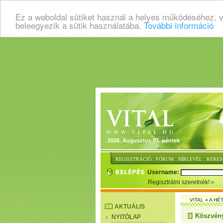
Ez a weboldal sütiket használ a helyes működéséhez, 
beleegyezik a sütik használatába.
További információ
2026. Augusztus 07. péntek
:
:
:
REGISZTRÁCIÓ
FÓRUM
HÍRLEVÉL
KERES
Username:
Regisztrálni szeretnék!
VITAL
»
A HÉ
AKTUÁLIS
Köszvény
NYITÓLAP