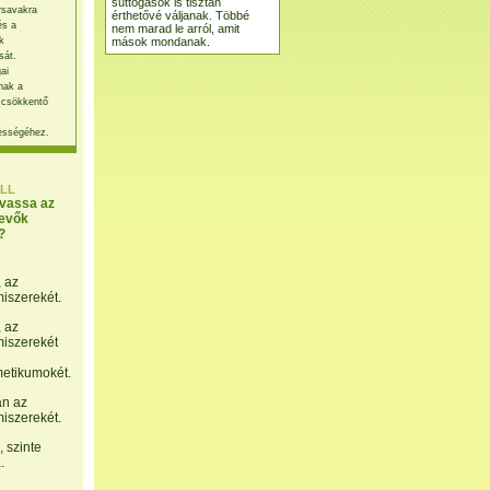
suttogások is tisztán
rsavakra
érthetővé váljanak. Többé
és a
nem marad le arról, amit
mások mondanak.
k
sát.
ai
nak a
 csökkentő
ességéhez.
LL
lvassa az
evők
?
, az
miszerekét.
, az
miszerekét
etikumokét.
án az
miszerekét.
 szinte
.