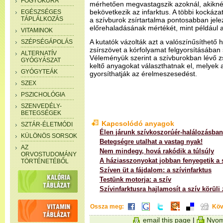
FOGYÓKÚRA
mérhetően megvastagszik azoknál, akikné
bekövetkezik az infarktus. A többi kockáza
EGÉSZSÉGES
TÁPLÁLKOZÁS
a szívburok zsírtartalma pontosabban jel
előrehaladásának mértékét, mint például 
VITAMINOK
A kutatók vázolták azt a valószínűsíthető 
SZÉPSÉGÁPOLÁS
zsírszövet a kórfolyamat felgyorsításában 
ALTERNATÍV
Véleményük szerint a szívburokban lévő z
GYÓGYÁSZAT
keltő anyagokat választhatnak el, melyek
GYÓGYTEÁK
gyorsíthatják az érelmeszesedést.
SZEX
PSZICHOLÓGIA
SZENVEDÉLY-
BETEGSÉGEK
Kapcsolódó anyagok
SZTÁR-ÉLETMÓDI
Élen járunk szívkoszorúér-halálozásban
KÜLÖNÖS SORSOK
Betegségre utalhat a vastag nyak!
AZ
Nem mindegy, hová rakódik a túlsúly
ORVOSTUDOMÁNY
A háziasszonyokat jobban fenyegetik a
TÖRTÉNETÉBŐL
Szíven üt a fájdalom: a szívinfarktus
Testünk motorja: a szív
Szívinfarktusra hajlamosít a szív körüli 
Ossza meg:
Köv
email this page
|
Nyom