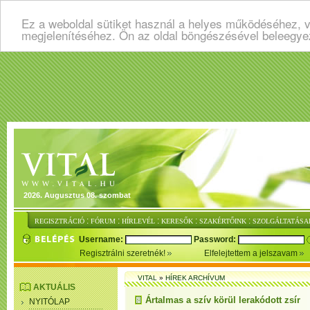
Ez a weboldal sütiket használ a helyes működéséhez, v
megjelenítéséhez. Ön az oldal böngészésével beleegye
2026. Augusztus 08. szombat
:
:
:
:
:
REGISZTRÁCIÓ
FÓRUM
HÍRLEVÉL
KERESŐK
SZAKÉRTŐINK
SZOLGÁLTATÁSA
Username:
Password:
Regisztrálni szeretnék!
Elfelejtettem a jelszavam
VITAL
»
HÍREK ARCHÍVUM
AKTUÁLIS
Ártalmas a szív körül lerakódott zsír
NYITÓLAP