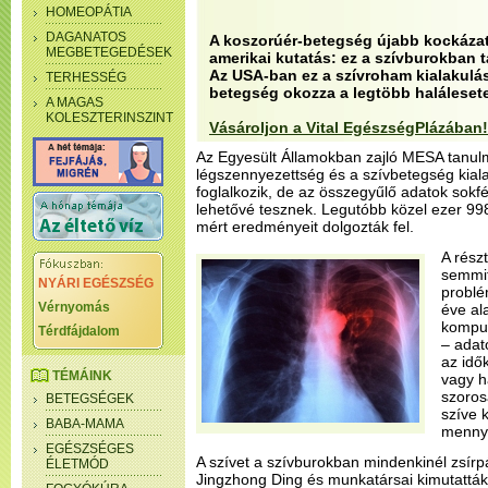
HOMEOPÁTIA
DAGANATOS
A koszorúér-betegség újabb kockázati
MEGBETEGEDÉSEK
amerikai kutatás: ez a szívburokban t
Az USA-ban ez a szívroham kialakulásá
TERHESSÉG
betegség okozza a legtöbb halálesete
A MAGAS
KOLESZTERINSZINT
Vásároljon a Vital EgészségPlázában!
Az Egyesült Államokban zajló MESA tanul
légszennyezettség és a szívbetegség kial
foglalkozik, de az összegyűlő adatok sokfé
lehetővé tesznek. Legutóbb közel ezer 998 
mért eredményeit dolgozták fel.
A rész
semmif
NYÁRI EGÉSZSÉG
problé
Vérnyomás
éve ala
komput
Térdfájdalom
– adat
az idő
TÉMÁINK
vagy h
szoros
BETEGSÉGEK
szíve 
BABA-MAMA
mennyi
EGÉSZSÉGES
A szívet a szívburokban mindenkinél zsírp
ÉLETMÓD
Jingzhong Ding és munkatársai kimutatták