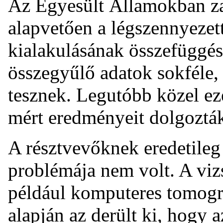
Az Egyesült Államokban 
alapvetően a légszennyezett
kialakulásának összefüggése
összegyűlő adatok sokféle,
tesznek. Legutóbb közel eze
mért eredményeit dolgozták
A résztvevőknek eredetileg 
problémája nem volt. A vizsg
például komputeres tomográ
alapján az derült ki, hogy