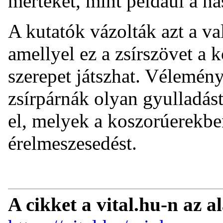
mértékét, mint például a ha
A kutatók vázolták azt a va
amellyel ez a zsírszövet a 
szerepet játszhat. Vélemén
zsírpárnák olyan gyulladás
el, melyek a koszorúerekbe
érelmeszesedést.
A cikket a vital.hu-n az a