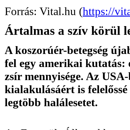
Forrás: Vital.hu (
https://vit
Ártalmas a szív körül l
A koszorúér-betegség újab
fel egy amerikai kutatás:
zsír mennyisége. Az USA-
kialakulásáért is felelőss
legtöbb halálesetet.