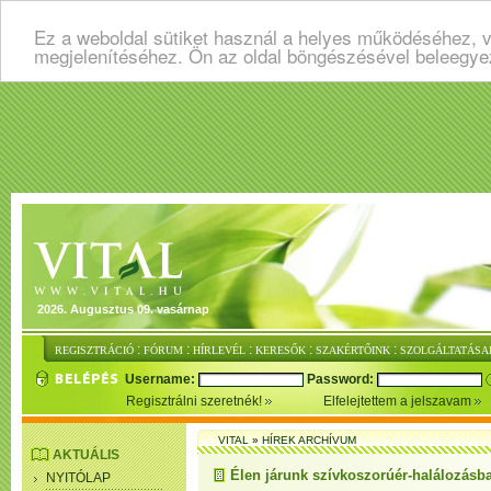
Ez a weboldal sütiket használ a helyes működéséhez, v
megjelenítéséhez. Ön az oldal böngészésével beleegye
2026. Augusztus 09. vasárnap
:
:
:
:
:
REGISZTRÁCIÓ
FÓRUM
HÍRLEVÉL
KERESŐK
SZAKÉRTŐINK
SZOLGÁLTATÁSA
Username:
Password:
Regisztrálni szeretnék!
Elfelejtettem a jelszavam
VITAL
»
HÍREK ARCHÍVUM
AKTUÁLIS
Élen járunk szívkoszorúér-halálozásb
NYITÓLAP