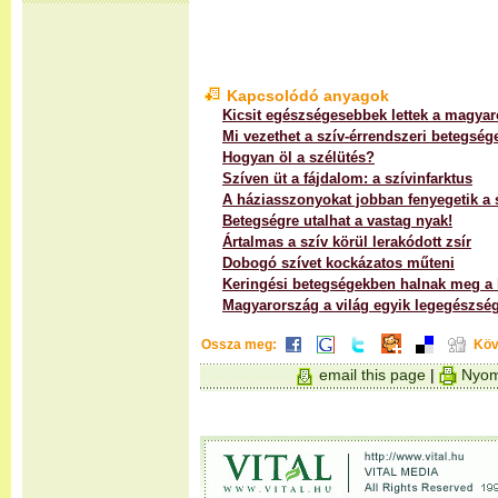
Kapcsolódó anyagok
Kicsit egészségesebbek lettek a magyar
Mi vezethet a szív-érrendszeri betegsé
Hogyan öl a szélütés?
Szíven üt a fájdalom: a szívinfarktus
A háziasszonyokat jobban fenyegetik a
Betegségre utalhat a vastag nyak!
Ártalmas a szív körül lerakódott zsír
Dobogó szívet kockázatos műteni
Keringési betegségekben halnak meg a
Magyarország a világ egyik legegészsé
Ossza meg:
Köv
email this page
|
Nyom