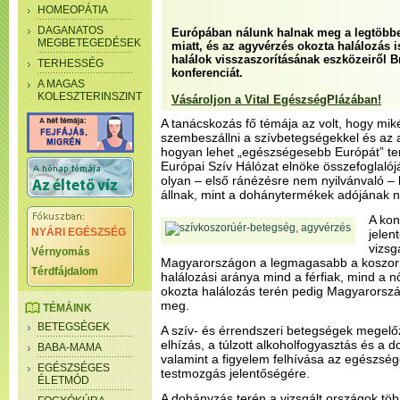
HOMEOPÁTIA
DAGANATOS
Európában nálunk halnak meg a legtöbb
MEGBETEGEDÉSEK
miatt, és az agyvérzés okozta halálozás 
halálok visszaszorításának eszközeiről 
TERHESSÉG
konferenciát.
A MAGAS
KOLESZTERINSZINT
Vásároljon a Vital EgészségPlázában!
A tanácskozás fő témája az volt, hogy mi
szembeszállni a szívbetegségekkel és az a
hogyan lehet „egészségesebb Európát” ter
Európai Szív Hálózat elnöke összefoglaló
olyan – első ránézésre nem nyilvánvaló – 
állnak, mint a dohánytermékek adójának n
A kon
NYÁRI EGÉSZSÉG
jelen
vizsg
Vérnyomás
Magyarországon a legmagasabb a koszor
Térdfájdalom
halálozási aránya mind a férfiak, mind a 
okozta halálozás terén pedig Magyarorszá
meg.
TÉMÁINK
BETEGSÉGEK
A szív- és érrendszeri betegségek megelőz
elhízás, a túlzott alkoholfogyasztás és a 
BABA-MAMA
valamint a figyelem felhívása az egészség
EGÉSZSÉGES
testmozgás jelentőségére.
ÉLETMÓD
A dohányzás terén a vizsgált országok tö