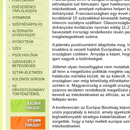
FOGYÓKÚRA
előrelépést tud felmutatni. Igen hatékony
EGÉSZSÉGES
intézkedések, amelyek nyilvános helyen ko
TÁPLÁLKOZÁS
dohányzást. Franciaországban egy évvel a 
VITAMINOK
korábbinál 15 százalékkal kevesebb betege
intenzív osztályra szállítani. Olaszország
SZÉPSÉGÁPOLÁS
dohányzási korlátozás nyomán eddig 11,2
ALTERNATÍV
bevezetett írországi rendelkezés révén pe
GYÓGYÁSZAT
megbetegedések száma.
GYÓGYTEÁK
A jelentés pozitívumként állapította meg,
SZEX
továbbra is vezető halálok Európában, a h
országban csökken. Árnyalja a képet, hog
PSZICHOLÓGIA
igen nagyok a különbségek.
SZENVEDÉLY-
BETEGSÉGEK
Jóllehet olyan összefüggést nem mutattak 
áll fenn a megelőzési politikák megléte va
SZTÁR-ÉLETMÓDI
halálozás mértéke között, de az kiderült,
KÜLÖNÖS SORSOK
országban van még lehetőség előrelépésr
szinten is. Magyarország a vizsgált országo
AZ
számos területen rendelkezik megelőzési p
ORVOSTUDOMÁNY
TÖRTÉNETÉBŐL
kevesli az intézkedéseket az elhízás, az al
fellépés terén.
A konferencián az Európai Bizottság képvi
uniós jogszabály is készül, amely igyekszi
leghatékonyabb stratégia kialakításában. 
sürgették, hogy a helyi mellett európai sz
intézkedéseket.