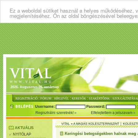
Ez a weboldal sütiket használ a helyes működéséhez, v
megjelenítéséhez. Ön az oldal böngészésével beleegye
2026. Augusztus 09. vasárnap
:
:
:
:
:
REGISZTRÁCIÓ
FÓRUM
HÍRLEVÉL
KERESŐK
SZAKÉRTŐINK
SZOLGÁLTATÁSA
Username:
Password:
Regisztrálni szeretnék!
Elfelejtettem a jelszavam
VITAL
»
A MAGAS KOLESZTERINSZINT │ KOLESZT
AKTUÁLIS
Keringési betegségekben halnak meg 
NYITÓLAP