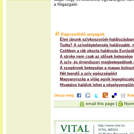
a főigazgató.
Kapcsolódó anyagok
Élen járunk szívkoszorúér-halálozásban
Tudta? A szívelégtelenség halálosabb, m
Csökken a rák okozta halálozás Európá
A stroke nem csak az idősek betegsége
A szív- és érrendszeri megbetegedések é
A szegények betegsége a magas koleszt
Hét teendő a szív egészségéért
Magyarország a világ egyik legegészsé
Hivatalos halálok lehet a végelgyengülé
Ossza meg:
Köv
email this page
|
Nyom