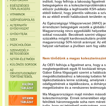
FOGYÓKÚRA
indított, hogy felhívja a lakosság figyelmét
betegségekre és a koleszterinproblémákr
EGÉSZSÉGES
először publikálja a legfrissebb KSH-adato
TÁPLÁLKOZÁS
ebből kiderül, hogy jelentős változás a sz
VITAMINOK
és az ebből eredő halálozások területén e
SZÉPSÉGÁPOLÁS
Az Egészségügyi Világszervezet (WHO) jele
ALTERNATÍV
érrendszeri betegségek vezetik a globális ha
GYÓGYÁSZAT
Magyarország nincs egyedülálló helyzetbe
GYÓGYTEÁK
sokkal rosszabb. Becslések szerint világs
százaléka mögött kardiovaszkuláris probl
SZEX
magyarországi 50% körüli aránnyal. Az elő
PSZICHOLÓGIA
helyzet várhatóan a jövőben sem fog válto
SZENVEDÉLY-
BETEGSÉGEK
Nem törődünk a magas koleszterinszint
SZTÁR-ÉLETMÓDI
KÜLÖNÖS SORSOK
Az OEFI felhívja a figyelmet arra, hogy a s
megbetegedések egyik fő kockázati tényez
AZ
Gábor Edina főigazgató szerint a halálozá
ORVOSTUDOMÁNY
megváltoztatásához a lakosság tudatos fe
TÖRTÉNETÉBŐL
tájékoztatására lenne szükség, amelyne
odafigyelnének a táplálkozásra, a dohán
megelőzésére és a rendszeres testmozgá
Ma Magyarországon majd minden másodi
koleszterinszintje. Ennek ismeretében elg
felnőttek háromnegyede soha nem méreti a
tudja, hogy mi tekinthető egészséges, no