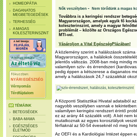
HOMEOPÁTIA
-
Nők veszélyben
Nem törődünk a magas kol
DAGANATOS
MEGBETEGEDÉSEK
Továbbra is a keringési rendszer betegsé
Magyarországon, amelyek egyik fő kocká
TERHESSÉG
koleszterinszint, amely a magyar felnőtt
A MAGAS
problémát – közölte az Országos Egészség
KOLESZTERINSZINT
MTI-vel.
Vásároljon a Vital EgészségPlázában!
A közlemény szerint a halálozások száma
Magyarországon, a halálokok összetételé
jelentős változás. 2008-ban még mindig 
valamilyen szív- és érrendszeri (kardiovas
pedig éppen a kétszerese a daganatos 
amely a halálozások 24,7 százalékát okoz
NYÁRI EGÉSZSÉG
Vérnyomás
Térdfájdalom
A Központi Statisztikai Hivatal adataiból az
TÉMÁINK
nagyobb veszélyben vannak e tekintetben
valamilyen keringési rendszert érintő prob
BETEGSÉGEK
ez az arány 44 százalék volt). A két nem k
BABA-MAMA
mutatkoznak az egyes korosztályok veszély
férfiaknál az 50-54 éveseknél nő meg hirtel
EGÉSZSÉGES
ÉLETMÓD
Az OEFI és a Kardiológiai Intézet éppen 