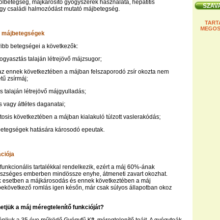
olbetegség, májkárosító gyógyszerek használata, hepatitis
agy családi halmozódást mutató májbetegség.
TART
MEGOS
b májbetegségek
ibb betegségei a következők:
lfogyasztás talaján létrejövő májzsugor;
tve az ennek következtében a májban felszaporodó zsír okozta nem
tű zsírmáj;
és talaján létrejövő májgyulladás;
s vagy áttétes daganatai;
sis következtében a májban kialakuló túlzott vaslerakódás;
etegségek hatására károsodó epeutak.
ciója
funkcionális tartalékkal rendelkezik, ezért a máj 60%-ának
gészséges emberben mindössze enyhe, átmeneti zavart okozhat.
k esetben a májkárosodás és ennek következtében a máj
következő romlás igen későn, már csak súlyos állapotban okoz
etjük a máj méregtelenítő funkcióját?