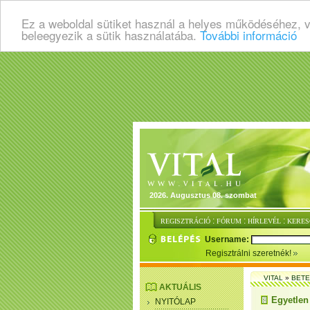
Ez a weboldal sütiket használ a helyes működéséhez, 
beleegyezik a sütik használatába.
További információ
2026. Augusztus 08. szombat
:
:
:
REGISZTRÁCIÓ
FÓRUM
HÍRLEVÉL
KERES
Username:
Regisztrálni szeretnék!
VITAL
»
BET
AKTUÁLIS
Egyetlen
NYITÓLAP