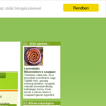
Rendben
 az oldal böngészésével
- 2026 ajánlata -
Levendulás
Mézestekercs szappan
Tökéletes választás, ha a
levendula szerelmese vagy.
Tápláló méz, gazdag
sheavaj-tartalom, nyugtató,
relaxáló levendula illóolaj,
különleges forma. Ezek
teszik a mézes tekercs
szappant igazán egyedivé.
ió
-Bőröd szépségére-
gészsége