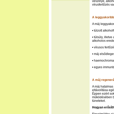
veszélye, alkoh
vírusfertőzés v
A leggyakorib
A máj leggyakor
• túlzott alkoho
• túlsúly, ille
alkoholos erede
• vírusos fertőz
• máj elsődlege
• haemochromato
• egyes immunb
A máj regenerá
A máj hatalmas 
eltávolítása e
Éppen ezért so
működésében be
tüneteket.
Hogyan erősíth