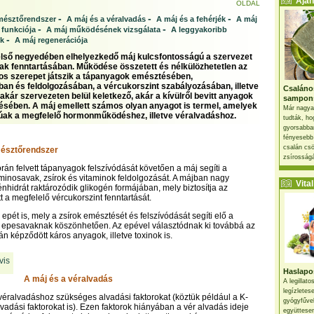
Ajánl
OLDAL
-
-
-
emésztőrendszer
A máj és a véralvadás
A máj és a fehérjék
A máj
-
-
 funkciója
A máj működésének vizsgálata
A leggyakoribb
-
k
A máj regenerációja
első negyedében elhelyezkedő máj kulcsfontosságú a szervezet
k fenntartásában. Működése összetett és nélkülözhetetlen az
tos szerepet játszik a tápanyagok emésztésében,
ban és feldolgozásában, a vércukorszint szabályozásában, illetve
Csaláno
akár szervezeten belül keletkező, akár a kívülről bevitt anyagok
sampon
ésében. A máj emellett számos olyan anyagot is termel, amelyek
Már nagya
úak a megfelelő hormonműködéshez, illetve véralvadáshoz.
tudták, ho
gyorsabban
fényesebb
csalán csö
mésztőrendszer
zsírosságá
orán felvett tápanyagok felszívódását követően a máj segíti a
minosavak, zsírok és vitaminok feldolgozását. A májban nagy
Vital 
hidrát raktározódik glikogén formájában, mely biztosítja az
t a megfelelő vércukorszint fenntartását.
 epét is, mely a zsírok emésztését és felszívódását segíti elő a
ó epesavaknak köszönhetően. Az epével választódnak ki továbbá az
n képződött káros anyagok, illetve toxinok is.
Haslapos
A máj és a véralvadás
A legillat
legízletes
 véralvadáshoz szükséges alvadási faktorokat (köztük például a K-
gyógyfűve
lvadási faktorokat is). Ezen faktorok hiányában a vér alvadás ideje
együttesen