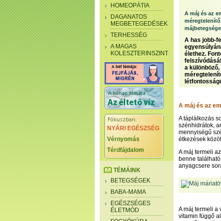
HOMEOPÁTIA
A máj és az 
DAGANATOS
méregtelenítő
MEGBETEGEDÉSEK
májbetegsége
TERHESSÉG
A has jobb-f
A MAGAS
egyensúlyána
KOLESZTERINSZINT
élethez. Fon
felszívódásá
a különböző, 
méregtelenít
létfontosság
A máj és az e
A táplálkozás s
szénhidrátok, a
NYÁRI EGÉSZSÉG
mennyiségű szén
Vérnyomás
étkezések közöt
Térdfájdalom
A máj termeli az
benne találhat
anyagcsere sorá
TÉMÁINK
BETEGSÉGEK
BABA-MAMA
EGÉSZSÉGES
A máj termeli a
ÉLETMÓD
vitamin függő a