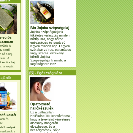
atunk
Bio Jojoba szépségolaj
Jojoba szépségolajunk
tökéletes választás minden
s-sörös
bőrtípusra, hogy bőröd
szappan
egészséges és sugárzó
legyen minden nap. Legyen
nyáink is
szó akár zsíros, pattanásos
gy sörtől
vagy száraz, érzékeny
 nő a haj,
bőrről, Jojoba
 lesz. A
Szépségolajunk mindig a
kkenti a haj
segítségedre lesz.
t, a korpát.
- Egészségpláza
ajánlatunk -
ajánló
Újratölthető
hallókészülék
Ez a Láthatatlan
ító koktél
Hallókészülék lehetővé teszi,
hogy a televíziót kényelmes,
osabb és
alacsony hangerőn
ebb
élvezhesse, és a
kből, melyek
beszélgetések, sőt a
 serkentik a