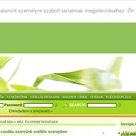
valamint személyre szabott tartalmak megjelenítéséhez. Ön
:
:
:
:
:
ŐK
SZAKÉRTŐINK
SZOLGÁLTATÁSAINK
HASZNOS CÍMEK
JÁTÉKOK
EGÉSZSÉGPLÁZA
Password:
SEARCH:
Elfelejtettem a jelszavam
EGSÉGEK
»
MÁJ- ÉS EPEBETEGSÉGEK
Navigác
 csodás szervünk sokféle szerepben
A fül e
1 .