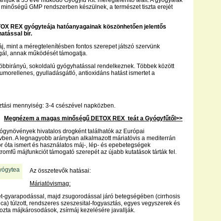
nljuk a 35 éve működő Gyógyfű Kft. méregtelenítő teáit. A gyógyteák
minőségű GMP rendszerben készülnek, a természet tiszta erejét
OX REX gyógyteája hatóanyagainak köszönhetően jelentős
atással bír.
j, mint a méregtelenítésben fontos szerepet játszó szervünk
gál, annak működését támogatja.
öbbirányú, sokoldalú gyógyhatással rendelkeznek. Többek között
tumorellenes, gyulladásgátló, antioxidáns hatást ismertet a
ztási mennyiség: 3-4 csészével napközben.
Megnézem a magas minőségű DETOX REX teát a Gyógyfűtől>>
yógynövények hivatalos drogként találhatók az Európai
ben. A legnagyobb arányban alkalmazott máriatövis a mediterrán
r óta ismert és használatos máj-, lép- és epebetegségek
tromfű májfunkciót támogató szerepét az újabb kutatások tárták fel.
Az összetevők hatásai:
Máriatövismag:
t-gyarapodással, majd zsugorodással járó betegségében (cirrhosis
ica) túlzott, rendszeres szeszesital-fogyasztás, egyes vegyszerek és
zta májkárosodások, zsírmáj kezelésére javallják.