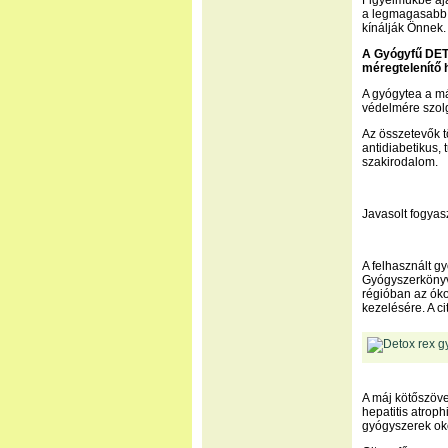
Figyelmükbe ajá
a legmagasabb 
kínálják Önnek.
A Gyógyfű DET
méregtelenítő h
A gyógytea a má
védelmére szol
Az összetevők t
antidiabetikus, 
szakirodalom.
Javasolt fogyas
A felhasznált g
Gyógyszerkönyv
régióban az óko
kezelésére. A ci
A máj kötőszöve
hepatitis atroph
gyógyszerek oko