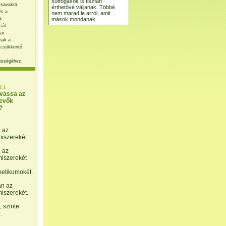
suttogások is tisztán
rsavakra
érthetővé váljanak. Többé
és a
nem marad le arról, amit
mások mondanak.
k
sát.
ai
nak a
 csökkentő
ességéhez.
LL
lvassa az
evők
?
, az
miszerekét.
, az
miszerekét
etikumokét.
án az
miszerekét.
 szinte
.