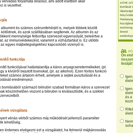
 vérvádas folyamata lelassul, ami adott esetben akár
zsírok zsí
 is vezethet.
bomlását 
tápanyago
felszívódá
Hatóanyag
érjék
hozzájárul
z albumint és számos szérumfehérjét is, melyek többek között
testtömeg
kötődnek, és azok szállításában segítenek. Az albumin és az
étrend
ökkent mennyisége felborítja szervezet egyensúlyát, beleértve a
eredmény
, az immunvédekezést, valamint a vízháztartást is. Ez utóbbi
ki az egyes májbetegségekhez kapcsolódó vizenyő is.
PO
Ön elo
enítő funkciója
összet
listáját
nítő funkciójával hatástalanítja a káros anyagcseretermékeket, (pl.
 a kívülről bejutott toxinokat, (pl. az alkohol). Ezen fontos funkció
teket számos ártalom érheti, amelyek a sejtek pusztulását és a
Igen
sodását eredményezi.
élel
k bomlásából származó bilirubin szabad formában káros a szervezet
Igen
k köszönhetően viszont a bilirubin is kiválasztódik, és a széklet
élel
szervezetből.
és a
kozm
Ritk
ének vizsgálata
élel
l nyert vénás vérből számos máj működését jellemző paraméter
Nem,
lik lehetőség.
soha
n érdemes elvégezni ezt a vizsgálatot, ha felmerül májkárosodás