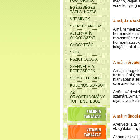
FOGYÓKÚRA
megnő, vagyis a
vérzékenységhez
EGÉSZSÉGES
TÁPLÁLKOZÁS
VITAMINOK
A máj és a feh
SZÉPSÉGÁPOLÁS
A máj termeli a
ALTERNATÍV
hormonokhoz is 
GYÓGYÁSZAT
összefehérje cs
hormonhatásokat
GYÓGYTEÁK
talaján alakul 
SZEX
PSZICHOLÓGIA
A máj méregtel
SZENVEDÉLY-
A máj méregtele
BETEGSÉGEK
az ammónia) vagy
SZTÁR-ÉLETMÓDI
hiányában a sej
szervezet káro
KÜLÖNÖS SORSOK
A vörösvérteste
AZ
számára. A májna
ORVOSTUDOMÁNY
útján távozik a 
TÖRTÉNETÉBŐL
A máj működés
A vérvétel álta
vizsgálatára nyí
Abban az esetbe