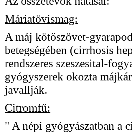
Az összetevők hatásai:
Máriatövismag:
A máj kötőszövet-gyarapodá
betegségében (cirrhosis hepa
rendszeres szeszesital-fogy
gyógyszerek okozta májkár
javallják.
Citromfű:
" A népi gyógyászatban a c