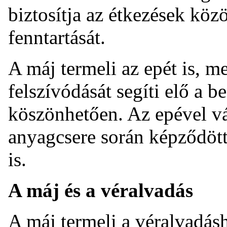
biztosítja az étkezések köz
fenntartását.
A máj termeli az epét is, m
felszívódását segíti elő a 
köszönhetően. Az epével vá
anyagcsere során képződött
is.
A máj és a véralvadás
A máj termeli a véralvadás