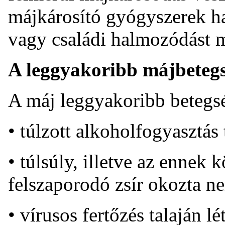
májkárosító gyógyszerek has
vagy családi halmozódást 
A leggyakoribb májbeteg
A máj leggyakoribb betegs
• túlzott alkoholfogyasztás
• túlsúly, illetve az ennek
felszaporodó zsír okozta n
• vírusos fertőzés talaján l