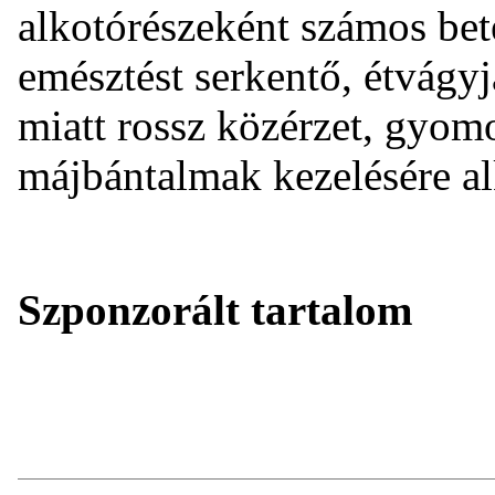
alkotórészeként számos bet
emésztést serkentő, étvágyj
miatt rossz közérzet, gyom
májbántalmak kezelésére a
Szponzorált tartalom