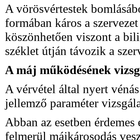
A vörösvértestek bomlásábó
formában káros a szervezet
köszönhetően viszont a bili
széklet útján távozik a szer
A máj működésének vizsg
A vérvétel által nyert vén
jellemző paraméter vizsgála
Abban az esetben érdemes el
felmerül májkárosodás vesz