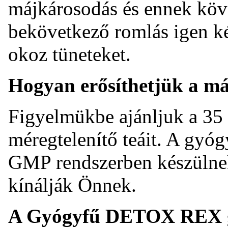
májkárosodás és ennek kö
bekövetkező romlás igen ké
okoz tüneteket.
Hogyan erősíthetjük a má
Figyelmükbe ajánljuk a 3
méregtelenítő teáit. A gy
GMP rendszerben készülnek,
kínálják Önnek.
A Gyógyfű DETOX REX g