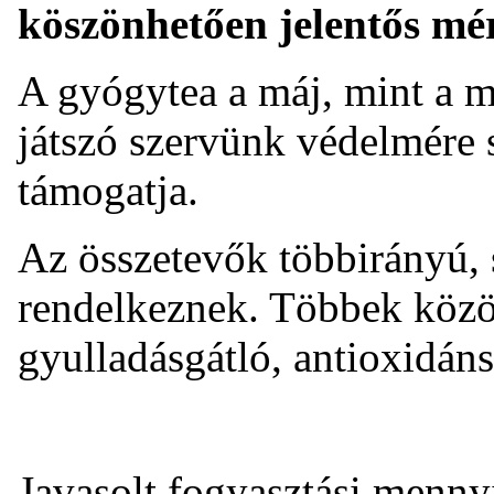
köszönhetően jelentős mére
A gyógytea a máj, mint a m
játszó szervünk védelmére 
támogatja.
Az összetevők többirányú,
rendelkeznek. Többek közöt
gyulladásgátló, antioxidáns
Javasolt fogyasztási menny