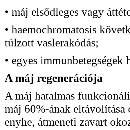
• máj elsődleges vagy áttét
• haemochromatosis követk
túlzott vaslerakódás;
• egyes immunbetegségek h
A máj regenerációja
A máj hatalmas funkcionális
máj 60%-ának eltávolítása
enyhe, átmeneti zavart oko