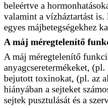
beleértve a hormonhatások
valamint a vízháztartást is.
egyes májbetegségekhez ka
A máj méregtelenítő funk
A máj méregtelenítő funkció
anyagcseretermékeket, (pl.
bejutott toxinokat, (pl. az 
hiányában a sejteket számo
sejtek pusztulását és a sze