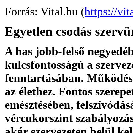
Forrás: Vital.hu (
https://vit
Egyetlen csodás szervü
A has jobb-felső negyedé
kulcsfontosságú a szerve
fenntartásában. Működése 
az élethez. Fontos szerep
emésztésében, felszívódás
vércukorszint szabályozás
akár szervezeten belül kel