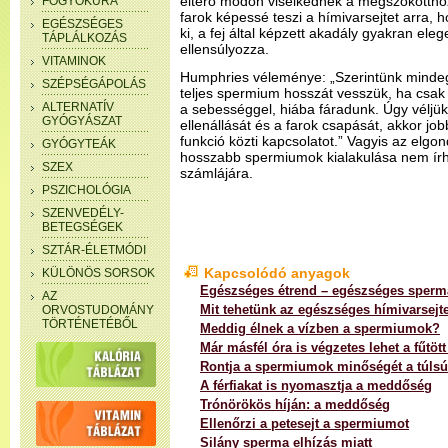
eltérő módon viselkednek a megszokottho
FOGYÓKÚRA
farok képessé teszi a hímivarsejtet arra, 
EGÉSZSÉGES
ki, a fej által képzett akadály gyakran el
TÁPLÁLKOZÁS
ellensúlyozza.
VITAMINOK
Humphries véleménye: „Szerintünk mindegy
SZÉPSÉGÁPOLÁS
teljes spermium hosszát vesszük, ha csak
ALTERNATÍV
a sebességgel, hiába fáradunk. Úgy véljük
GYÓGYÁSZAT
ellenállását és a farok csapását, akkor j
funkció közti kapcsolatot.” Vagyis az elgo
GYÓGYTEÁK
hosszabb spermiumok kialakulása nem ír
SZEX
számlájára.
PSZICHOLÓGIA
SZENVEDÉLY-
BETEGSÉGEK
SZTÁR-ÉLETMÓDI
Kapcsolódó anyagok
KÜLÖNÖS SORSOK
Egészséges étrend – egészséges sperm
AZ
Mit tehetünk az egészséges hímivarsejt
ORVOSTUDOMÁNY
TÖRTÉNETÉBŐL
Meddig élnek a vízben a spermiumok?
Már másfél óra is végzetes lehet a fűtöt
Rontja a spermiumok minőségét a túlsú
A férfiakat is nyomasztja a meddőség
Trónörökös híján: a meddőség
Ellenőrzi a petesejt a spermiumot
Silány sperma elhízás miatt