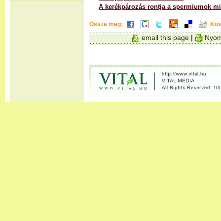
A kerékpározás rontja a spermiumok m
Ossza meg:
Köv
email this page
|
Nyom