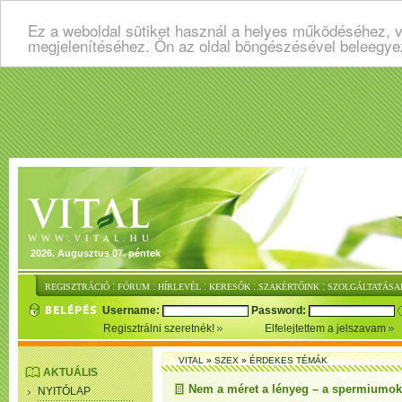
Ez a weboldal sütiket használ a helyes működéséhez, v
megjelenítéséhez. Ön az oldal böngészésével beleegye
2026. Augusztus 07. péntek
:
:
:
:
:
REGISZTRÁCIÓ
FÓRUM
HÍRLEVÉL
KERESŐK
SZAKÉRTŐINK
SZOLGÁLTATÁSA
Username:
Password:
Regisztrálni szeretnék!
Elfelejtettem a jelszavam
VITAL
»
SZEX
»
ÉRDEKES TÉMÁK
AKTUÁLIS
Nem a méret a lényeg – a spermiumo
NYITÓLAP