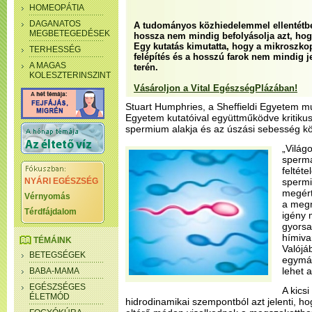
HOMEOPÁTIA
DAGANATOS
A tudományos közhiedelemmel ellentétb
MEGBETEGEDÉSEK
hossza nem mindig befolyásolja azt, hog
Egy kutatás kimutatta, hogy a mikroszko
TERHESSÉG
felépítés és a hosszú farok nem mindig j
A MAGAS
terén.
KOLESZTERINSZINT
Vásároljon a Vital EgészségPlázában!
Stuart Humphries, a Sheffieldi Egyetem m
Egyetem kutatóival együttműködve kritiku
spermium alakja és az úszási sebesség köz
„Világ
sperm
feltét
NYÁRI EGÉSZSÉG
sperm
megért
Vérnyomás
a megn
Térdfájdalom
igény 
gyors
hímiva
TÉMÁINK
Valójá
BETEGSÉGEK
egymás
lehet a
BABA-MAMA
EGÉSZSÉGES
A kics
ÉLETMÓD
hidrodinamikai szempontból azt jelenti, 