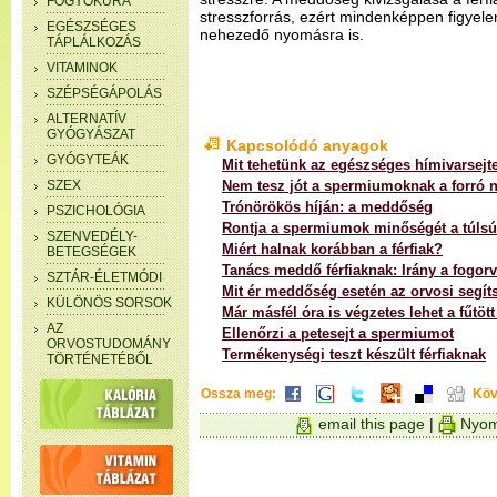
FOGYÓKÚRA
stresszforrás, ezért mindenképpen figyelem
EGÉSZSÉGES
nehezedő nyomásra is.
TÁPLÁLKOZÁS
VITAMINOK
SZÉPSÉGÁPOLÁS
ALTERNATÍV
GYÓGYÁSZAT
Kapcsolódó anyagok
GYÓGYTEÁK
Mit tehetünk az egészséges hímivarsejt
SZEX
Nem tesz jót a spermiumoknak a forró 
Trónörökös híján: a meddőség
PSZICHOLÓGIA
Rontja a spermiumok minőségét a túlsú
SZENVEDÉLY-
Miért halnak korábban a férfiak?
BETEGSÉGEK
Tanács meddő férfiaknak: Irány a fogorv
SZTÁR-ÉLETMÓDI
Mit ér meddőség esetén az orvosi segít
KÜLÖNÖS SORSOK
Már másfél óra is végzetes lehet a fűtöt
AZ
Ellenőrzi a petesejt a spermiumot
ORVOSTUDOMÁNY
Termékenységi teszt készült férfiaknak
TÖRTÉNETÉBŐL
Ossza meg:
Köv
email this page
|
Nyom