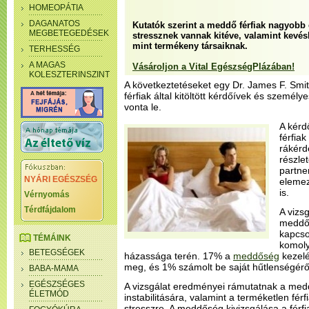
HOMEOPÁTIA
DAGANATOS
Kutatók szerint a meddő férfiak nagyobb 
MEGBETEGEDÉSEK
stressznek vannak kitéve, valamint kevé
mint termékeny társaiknak.
TERHESSÉG
A MAGAS
Vásároljon a Vital EgészségPlázában!
KOLESZTERINSZINT
A következtetéseket egy Dr. James F. Smith
férfiak által kitöltött kérdőívek és személ
vonta le.
A kérd
férfia
rákérd
részlet
partne
NYÁRI EGÉSZSÉG
elemez
is.
Vérnyomás
Térdfájdalom
A vizs
meddő 
kapcso
TÉMÁINK
komoly
BETEGSÉGEK
házassága terén. 17% a
meddőség
kezelé
meg, és 1% számolt be saját hűtlenségér
BABA-MAMA
EGÉSZSÉGES
A vizsgálat eredményei rámutatnak a me
ÉLETMÓD
instabilitására, valamint a terméketlen férf
stresszre. A meddőség kivizsgálása a férf