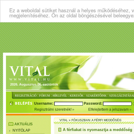
Ez a weboldal sütiket használ a helyes működéséhez, v
megjelenítéséhez. Ön az oldal böngészésével beleegye
2026. Augusztus 06. csütörtök
:
:
:
:
:
REGISZTRÁCIÓ
FÓRUM
HÍRLEVÉL
KERESŐK
SZAKÉRTŐINK
SZOLGÁLTATÁSA
Username:
Password:
Regisztrálni szeretnék!
Elfelejtettem a jelszavam
VITAL
»
FÓKUSZBAN: A FÉRFI MEDDŐSÉG
AKTUÁLIS
A férfiakat is nyomasztja a meddőség
NYITÓLAP