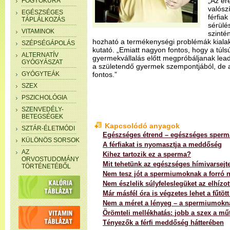
„Az er
FOGYÓKÚRA
valószí
EGÉSZSÉGES
férfia
TÁPLÁLKOZÁS
sérülé
VITAMINOK
szinté
hozható a termékenységi problémák kialak
SZÉPSÉGÁPOLÁS
kutató. „Emiatt nagyon fontos, hogy a túl
ALTERNATÍV
gyermekvállalás előtt megpróbáljanak lea
GYÓGYÁSZAT
a születendő gyermek szempontjából, de a
GYÓGYTEÁK
fontos.”
SZEX
PSZICHOLÓGIA
SZENVEDÉLY-
BETEGSÉGEK
Kapcsolódó anyagok
SZTÁR-ÉLETMÓDI
Egészséges étrend – egészséges sperm
KÜLÖNÖS SORSOK
A férfiakat is nyomasztja a meddőség
AZ
Kihez tartozik ez a sperma?
ORVOSTUDOMÁNY
Mit tehetünk az egészséges hímivarsejt
TÖRTÉNETÉBŐL
Nem tesz jót a spermiumoknak a forró 
Nem észlelik súlyfeleslegüket az elhízot
Már másfél óra is végzetes lehet a fűtöt
Nem a méret a lényeg – a spermiumokn
Örömteli mellékhatás: jobb a szex a műt
Tényezők a férfi meddőség hátterében