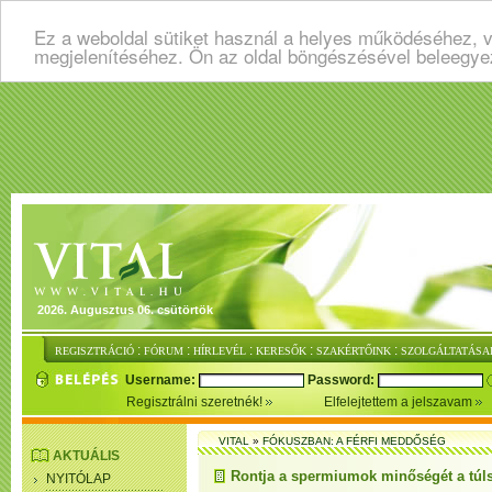
Ez a weboldal sütiket használ a helyes működéséhez, v
megjelenítéséhez. Ön az oldal böngészésével beleegye
2026. Augusztus 06. csütörtök
:
:
:
:
:
REGISZTRÁCIÓ
FÓRUM
HÍRLEVÉL
KERESŐK
SZAKÉRTŐINK
SZOLGÁLTATÁSA
Username:
Password:
Regisztrálni szeretnék!
Elfelejtettem a jelszavam
VITAL
»
FÓKUSZBAN: A FÉRFI MEDDŐSÉG
AKTUÁLIS
Rontja a spermiumok minőségét a túl
NYITÓLAP