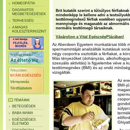
HOMEOPÁTIA
DAGANATOS
Brit kutatók szerint a túlsúlyos férfiakna
MEGBETEGEDÉSEK
mindenképp le kellene adni a testsúlyuk
testtömegindexű férfiak esetében ugyani
TERHESSÉG
mennyisége és magasabb az abnormális
A MAGAS
normális testtömegű társaiknak.
KOLESZTERINSZINT
Vásároljon a Vital EgészségPlázában!
Az Aberdeen Egyetem munkatársai több min
spermamintáját analizálták kutatásuk során
négy csoportra osztották a férfiakat, a kór
Más tényezőket (dohányzás, alkoholfogyaszt
szexuális aktivitás) is figyelembe véve a 
testtömegindex (BMI) és az ondó minőség
vizsgálták.
NYÁRI EGÉSZSÉG
Az ere
Vérnyomás
BMI-jű 
Térdfájdalom
magasa
sperma
csopor
TÉMÁINK
gondolj
BETEGSÉGEK
súlypr
termé
BABA-MAMA
előford
EGÉSZSÉGES
Ghiyat
ÉLETMÓD