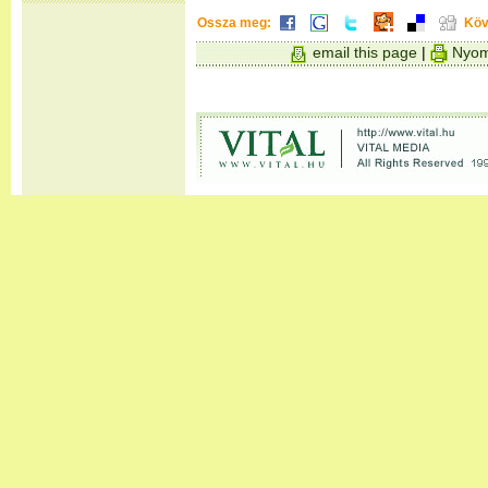
Ossza meg:
Köv
email this page
|
Nyom