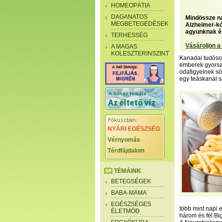
HOMEOPÁTIA
DAGANATOS
Mindössze na
MEGBETEGEDÉSEK
Alzheimer-kó
agyunknak és
TERHESSÉG
Vásároljon a
A MAGAS
KOLESZTERINSZINT
Kanadai tudósok
emberek gyorsab
odafigyelnek só
egy teáskanál s
NYÁRI EGÉSZSÉG
Vérnyomás
Térdfájdalom
TÉMÁINK
BETEGSÉGEK
BABA-MAMA
EGÉSZSÉGES
több mint napi 
ÉLETMÓD
három és fél Bi