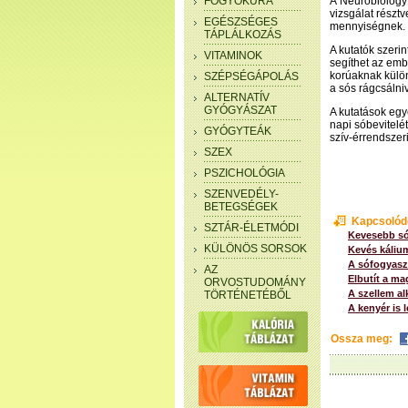
FOGYÓKÚRA
A Neurobiology
vizsgálat rész
EGÉSZSÉGES
mennyiségnek.
TÁPLÁLKOZÁS
A kutatók szeri
VITAMINOK
segíthet az em
korúaknak külön
SZÉPSÉGÁPOLÁS
a sós rágcsálni
ALTERNATÍV
GYÓGYÁSZAT
A kutatások egy
napi sóbevitelé
GYÓGYTEÁK
szív-érrendszer
SZEX
PSZICHOLÓGIA
SZENVEDÉLY-
BETEGSÉGEK
Kapcsolód
SZTÁR-ÉLETMÓDI
Kevesebb sóv
KÜLÖNÖS SORSOK
Kevés káliu
A sófogyasz
AZ
Elbutít a ma
ORVOSTUDOMÁNY
A szellem a
TÖRTÉNETÉBŐL
A kenyér is 
Ossza meg: