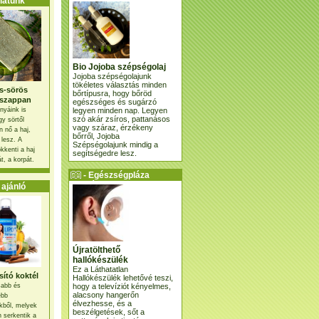
atunk
Bio Jojoba szépségolaj
Jojoba szépségolajunk
tökéletes választás minden
s-sörös
bőrtípusra, hogy bőröd
szappan
egészséges és sugárzó
legyen minden nap. Legyen
nyáink is
szó akár zsíros, pattanásos
gy sörtől
vagy száraz, érzékeny
 nő a haj,
bőrről, Jojoba
 lesz. A
Szépségolajunk mindig a
kkenti a haj
segítségedre lesz.
t, a korpát.
- Egészségpláza
ajánlatunk -
ajánló
Újratölthető
hallókészülék
Ez a Láthatatlan
ító koktél
Hallókészülék lehetővé teszi,
hogy a televíziót kényelmes,
osabb és
alacsony hangerőn
ebb
élvezhesse, és a
kből, melyek
beszélgetések, sőt a
 serkentik a