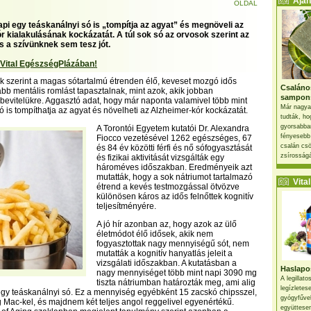
Ajánl
OLDAL
pi egy teáskanálnyi só is „tompítja az agyat” és megnöveli az
r kialakulásának kockázatát. A túl sok só az orvosok szerint az
 a szívünknek sem tesz jót.
 Vital EgészségPlázában!
 szerint a magas sótartalmú étrenden élő, keveset mozgó idős
Csaláno
b mentális romlást tapasztalnak, mint azok, akik jobban
sampon
bevitelükre. Aggasztó adat, hogy már naponta valamivel több mint
Már nagya
ó is tompíthatja az agyat és növelheti az Alzheimer-kór kockázatát.
tudták, ho
gyorsabban
A Torontói Egyetem kutatói Dr. Alexandra
fényesebb
Fiocco vezetésével 1262 egészséges, 67
csalán csö
és 84 év közötti férfi és nő sófogyasztását
zsírosságá
és fizikai aktivitását vizsgálták egy
hároméves időszakban. Eredményeik azt
mutatták, hogy a sok nátriumot tartalmazó
Vital 
étrend a kevés testmozgással ötvözve
különösen káros az idős felnőttek kognitív
teljesítményére.
A jó hír azonban az, hogy azok az ülő
életmódot élő idősek, akik nem
fogyasztottak nagy mennyiségű sót, nem
mutatták a kognitív hanyatlás jeleit a
vizsgálati időszakban. A kutatásban a
Haslapos
nagy mennyiséget több mint napi 3090 mg
A legillat
tiszta nátriumban határozták meg, ami alig
legízletes
egy teáskanálnyi só. Ez a mennyiség egyébként 15 zacskó chipsszel,
gyógyfűve
g Mac-kel, és majdnem két teljes angol reggelivel egyenértékű.
együttesen