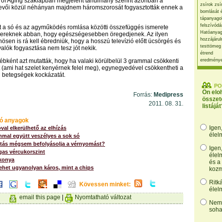
 of Aging szaklapban megjelent tanulmány szerint azonban a
zsírok zsí
tvevői közül néhányan majdnem háromszorosát fogyasztották ennek a
bomlását 
tápanyago
felszívódá
nt a só és az agyműködés romlása közötti összefüggés ismerete
Hatóanyag
bereknek abban, hogy egészségesebben öregedjenek. Az ilyen
hozzájárul
ösen is rá kell ébredniük, hogy a hosszú televízió előtt ücsörgés és
testtömeg
valók fogyasztása nem tesz jót nekik.
étrend
ébként azt mutatták, hogy ha valaki körülbelül 3 grammal csökkenti
eredmény
t (ami hat szelet kenyérnek felel meg), egynegyedével csökkentheti a
i betegségek kockázatát.
PO
Ön elo
Forrás:
Medipress
összet
2011. 08. 31.
listáját
ó anyagok
Igen
al elkerülhető az elhízás
élel
mmal együtt veszélyes a sok só
tás mégsem befolyásolja a vérnyomást?
Igen
gas vércukorszint
élel
lkonya
és a
lehet ugyanolyan káros, mint a chips
kozm
Ritk
Kövessen minket:
élel
email this page
|
Nyomtatható változat
Nem,
soha