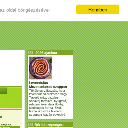
Rendben
 az oldal böngészésével
- 2026 ajánlata -
Levendulás
Mézestekercs szappan
Tökéletes választás, ha a
levendula szerelmese vagy.
Tápláló méz, gazdag
sheavaj-tartalom, nyugtató,
relaxáló levendula illóolaj,
különleges forma. Ezek
teszik a mézes tekercs
szappant igazán egyedivé.
ió
-Bőröd szépségére-
gészsége