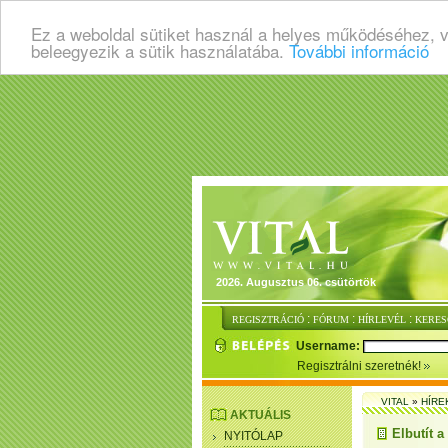
Ez a weboldal sütiket használ a helyes működéséhez, 
beleegyezik a sütik használatába.
További információ
2026. Augusztus 06. csütörtök
:
:
:
REGISZTRÁCIÓ
FÓRUM
HÍRLEVÉL
KERES
Username:
Regisztrálni szeretnék!
VITAL
»
HÍRE
AKTUÁLIS
Elbutít a
NYITÓLAP