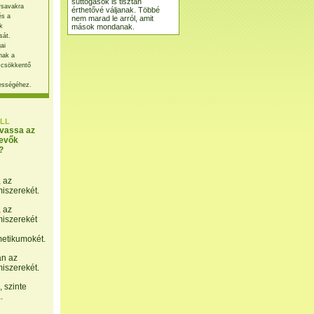
suttogások is tisztán
rsavakra
érthetővé váljanak. Többé
és a
nem marad le arról, amit
mások mondanak.
k
sát.
ai
nak a
 csökkentő
ességéhez.
LL
lvassa az
evők
?
, az
miszerekét.
, az
miszerekét
etikumokét.
án az
miszerekét.
 szinte
.