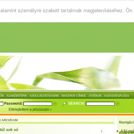
valamint személyre szabott tartalmak megjelenítéséhez. Ön
:
:
:
:
:
ŐK
SZAKÉRTŐINK
SZOLGÁLTATÁSAINK
HASZNOS CÍMEK
JÁTÉKOK
EGÉSZSÉGPLÁZA
Password:
SEARCH:
Elfelejtettem a jelszavam
K ARCHÍVUM
Navigác
 túl sok só
A fül e
1 .