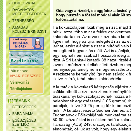
HOMEOPÁTIA
DAGANATOS
Oda vagy a rizsért, de aggódsz a testsúly
MEGBETEGEDÉSEK
hogy pusztán a főzési móddal akár 60 szá
kalóriatartalma.
TERHESSÉG
Ha kókuszolajban főzik meg a rizst, majd
A MAGAS
KOLESZTERINSZINT
hűtik, azzal több mint a felére csökkenthe
kalóriatartalma. Az orvosok azonban koráb
figyelmet, hogy az újramelegített rizs az 
járhat, ezért ajánlott a rizst a hűtőből való 
melegíteni fogyasztás előtt. Azt is ajánlják
egy napnál nem szabad hosszabb ideig a 
rizst. A Sri Lanka-i kutatók 38 hazai rizsfél
javasolt módszerrel elkészített rizsben m
mennyisége, amely nem megemészthető a
A rezisztens keményítő így nem szívódik f
NYÁRI EGÉSZSÉG
illetve zsírrá, tehát nincs kalóriaértéke.
Vérnyomás
A kutatók a következő kétlépcsős eljárást d
Térdfájdalom
csökkenthető a rizs rezisztens keményítőt
teáskanálnyi kókuszolajat adnak hozzá a f
beleöltenek egy csészényi (105 gramm) riz
TÉMÁINK
párolják, illetve 20-25 percig főzik, betes
BETEGSÉGEK
hűlni. A kutatást vezető Sudhair James, a 
BABA-MAMA
Tudományok Főiskolájának munkatársa sze
50-60 százalékkal is csökkenthető a kalór
EGÉSZSÉGES
Társaság (ACS) 249. országos találkozóján
ÉLETMÓD
elmondták, céljuk az volt, hogy egy élelm