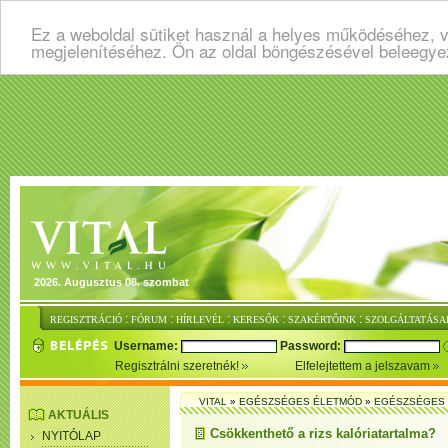
Ez a weboldal sütiket használ a helyes működéséhez, v
megjelenítéséhez. Ön az oldal böngészésével beleegye
2026. Augusztus 08. szombat
:
:
:
:
:
REGISZTRÁCIÓ
FÓRUM
HÍRLEVÉL
KERESŐK
SZAKÉRTŐINK
SZOLGÁLTATÁSA
Username:
Password:
Regisztrálni szeretnék!
Elfelejtettem a jelszavam
VITAL
»
EGÉSZSÉGES ÉLETMÓD
»
EGÉSZSÉGES 
AKTUÁLIS
Csökkenthető a rizs kalóriatartalma?
NYITÓLAP