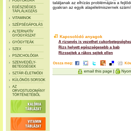
FOGYÓKÚRA
találjanak az elhízás problémájára a fejlő
EGÉSZSÉGES
gyakran az egyik alapélelmiszernek számí
TÁPLÁLKOZÁS
VITAMINOK
SZÉPSÉGÁPOLÁS
ALTERNATÍV
GYÓGYÁSZAT
Kapcsolódó anyagok
A rizsevés is vezethet cukorbetegséghe
GYÓGYTEÁK
Rizs helyett egészségesebb a bab
SZEX
Rizssejtek a rákos sejtek ellen
PSZICHOLÓGIA
SZENVEDÉLY-
Ossza meg:
Köv
BETEGSÉGEK
email this page
|
Nyom
SZTÁR-ÉLETMÓDI
KÜLÖNÖS SORSOK
AZ
ORVOSTUDOMÁNY
TÖRTÉNETÉBŐL