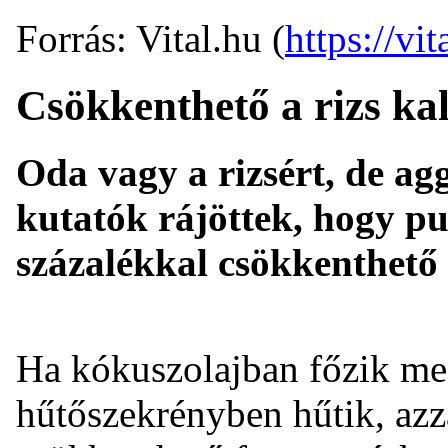
Forrás: Vital.hu (
https://vit
Csökkenthető a rizs ka
Oda vagy a rizsért, de ag
kutatók rájöttek, hogy pu
százalékkal csökkenthető 
Ha kókuszolajban főzik meg
hűtőszekrényben hűtik, azza