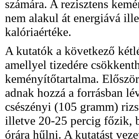
számára. A rezisztens kemé
nem alakul át energiává ille
kalóriaértéke.
A kutatók a következő kétlé
amellyel tizedére csökkenth
keményítőtartalma. Először
adnak hozzá a forrásban lé
csészényi (105 gramm) rizst
illetve 20-25 percig főzik,
órára hűlni. A kutatást vez