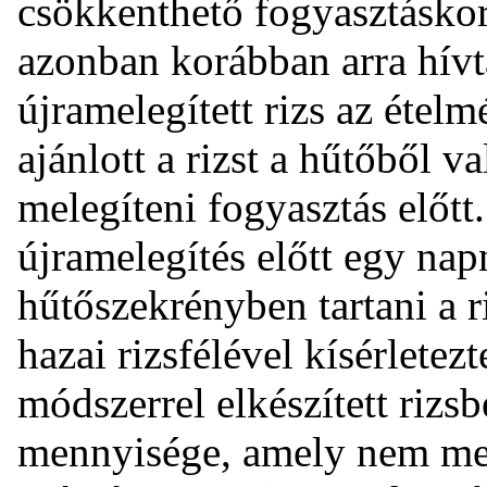
csökkenthető fogyasztáskor
azonban korábban arra hívt
újramelegített rizs az ételm
ajánlott a rizst a hűtőből va
melegíteni fogyasztás előtt.
újramelegítés előtt egy na
hűtőszekrényben tartani a r
hazai rizsfélével kísérletezt
módszerrel elkészített riz
mennyisége, amely nem meg