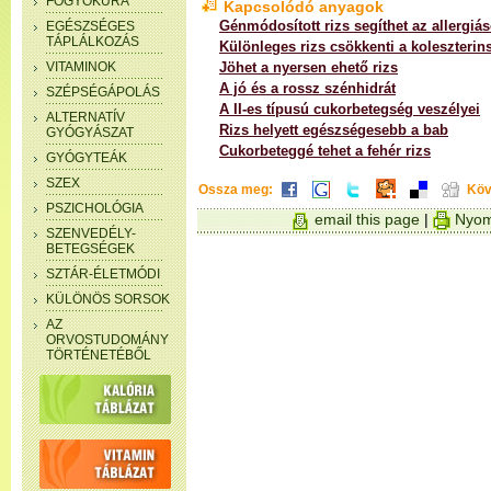
FOGYÓKÚRA
Kapcsolódó anyagok
Génmódosított rizs segíthet az allergiá
EGÉSZSÉGES
TÁPLÁLKOZÁS
Különleges rizs csökkenti a koleszterins
VITAMINOK
Jöhet a nyersen ehető rizs
A jó és a rossz szénhidrát
SZÉPSÉGÁPOLÁS
A II-es típusú cukorbetegség veszélyei
ALTERNATÍV
Rizs helyett egészségesebb a bab
GYÓGYÁSZAT
Cukorbeteggé tehet a fehér rizs
GYÓGYTEÁK
SZEX
Ossza meg:
Köv
PSZICHOLÓGIA
email this page
|
Nyom
SZENVEDÉLY-
BETEGSÉGEK
SZTÁR-ÉLETMÓDI
KÜLÖNÖS SORSOK
AZ
ORVOSTUDOMÁNY
TÖRTÉNETÉBŐL