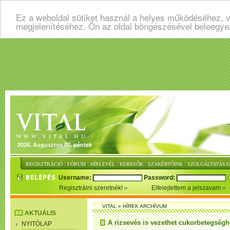
Ez a weboldal sütiket használ a helyes működéséhez, v
megjelenítéséhez. Ön az oldal böngészésével beleegye
2026. Augusztus 07. péntek
:
:
:
:
:
REGISZTRÁCIÓ
FÓRUM
HÍRLEVÉL
KERESŐK
SZAKÉRTŐINK
SZOLGÁLTATÁSA
Username:
Password:
Regisztrálni szeretnék!
Elfelejtettem a jelszavam
VITAL
»
HÍREK ARCHÍVUM
AKTUÁLIS
A rizsevés is vezethet cukorbetegség
NYITÓLAP