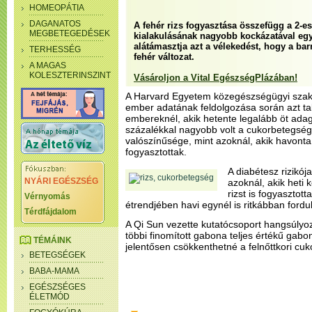
HOMEOPÁTIA
DAGANATOS
A fehér rizs fogyasztása összefügg a 2-e
MEGBETEGEDÉSEK
kialakulásának nagyobb kockázatával egy
alátámasztja azt a vélekedést, hogy a ba
TERHESSÉG
fehér változat.
A MAGAS
KOLESZTERINSZINT
Vásároljon a Vital EgészségPlázában!
A Harvard Egyetem közegészségügyi szaké
ember adatának feldolgozása során azt tal
embereknél, akik hetente legalább öt adag 
százalékkal nagyobb volt a cukorbetegség
valószínűsége, mint azoknál, akik havonta
fogyasztottak.
A diabétesz rizikój
NYÁRI EGÉSZSÉG
azoknál, akik heti
rizst is fogyasztot
Vérnyomás
étrendjében havi egynél is ritkábban fordult
Térdfájdalom
A Qi Sun vezette kutatócsoport hangsúlyoz
többi finomított gabona teljes értékű gabo
TÉMÁINK
jelentősen csökkenthetné a felnőttkori cuk
BETEGSÉGEK
BABA-MAMA
EGÉSZSÉGES
ÉLETMÓD