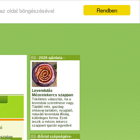
Rendben
 az oldal böngészésével
- 2026 ajánlata -
Levendulás
Mézestekercs szappan
Tökéletes választás, ha a
levendula szerelmese vagy.
Tápláló méz, gazdag
sheavaj-tartalom, nyugtató,
relaxáló levendula illóolaj,
különleges forma. Ezek
teszik a mézes tekercs
szappant igazán egyedivé.
ió
-Bőröd szépségére-
gészsége