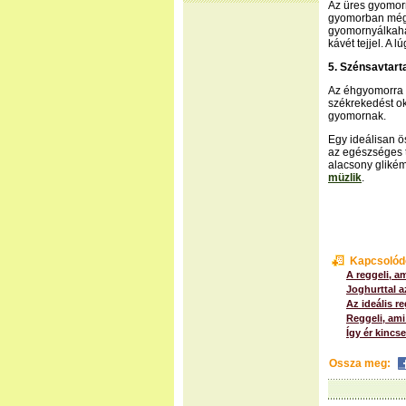
Az üres gyomorr
gyomorban még n
gyomornyálkahár
kávét tejjel. A 
5. Szénsavtart
Az éhgyomorra f
székrekedést ok
gyomornak.
Egy ideálisan ö
az egészséges 
alacsony glikém
müzlik
.
Kapcsolód
A reggeli, a
Joghurttal a
Az ideális re
Reggeli, ami
Így ér kincse
Ossza meg: