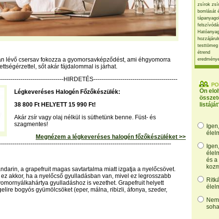
zsírok zsí
bomlását 
tápanyago
felszívódá
Hatóanyag
hozzájárul
testtömeg
étrend
n lévő csersav fokozza a gyomorsavképződést, ami éhgyomorra
eredmény
tettségérzettel, sőt akár fájdalommal is járhat.
----------------------------------HIRDETÉS-------------------------------------------
PO
Ön elo
Légkeveréses Halogén Főzőkészülék:
összet
38 800 Ft HELYETT 15 990 Ft!
listáját
Akár zsír vagy olaj nélkül is süthetünk benne. Füst- és
szagmentes!
Igen
élel
Megnézem a légkeveréses halogén főzőkészüléket >>
----------------------------------------------------------------------------------------
Igen
élel
és a
kozm
ndarin, a grapefruit magas savtartalma miatt izgatja a nyelőcsövet.
ez akkor, ha a nyelőcső gyulladásban van, mivel ez legrosszabb
Ritk
omornyálkahártya gyulladáshoz is vezethet. Grapefruit helyett
élel
elire bogyós gyümölcsöket (eper, málna, ribizli, áfonya, szeder,
Nem,
soha