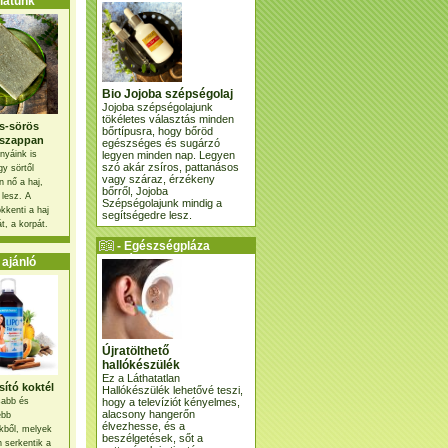
atunk
Bio Jojoba szépségolaj
Jojoba szépségolajunk
tökéletes választás minden
s-sörös
bőrtípusra, hogy bőröd
szappan
egészséges és sugárzó
legyen minden nap. Legyen
nyáink is
szó akár zsíros, pattanásos
gy sörtől
vagy száraz, érzékeny
 nő a haj,
bőrről, Jojoba
 lesz. A
Szépségolajunk mindig a
kkenti a haj
segítségedre lesz.
t, a korpát.
- Egészségpláza
ajánlatunk -
ajánló
Újratölthető
hallókészülék
Ez a Láthatatlan
ító koktél
Hallókészülék lehetővé teszi,
hogy a televíziót kényelmes,
osabb és
alacsony hangerőn
ebb
élvezhesse, és a
kből, melyek
beszélgetések, sőt a
 serkentik a