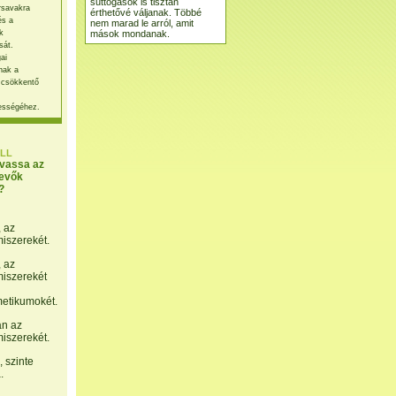
suttogások is tisztán
rsavakra
érthetővé váljanak. Többé
és a
nem marad le arról, amit
mások mondanak.
k
sát.
ai
nak a
 csökkentő
ességéhez.
LL
lvassa az
evők
?
, az
miszerekét.
, az
miszerekét
etikumokét.
án az
miszerekét.
 szinte
.