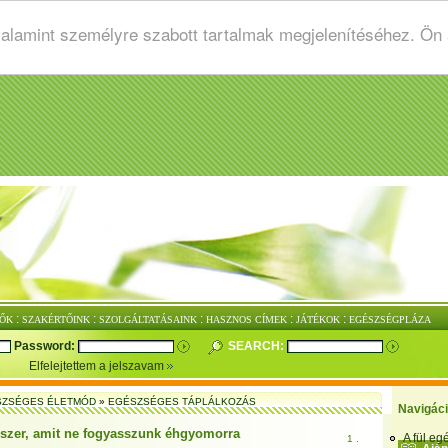
valamint személyre szabott tartalmak megjelenítéséhez. Ön
:
:
:
:
:
ŐK
SZAKÉRTŐINK
SZOLGÁLTATÁSAINK
HASZNOS CÍMEK
JÁTÉKOK
EGÉSZSÉGPLÁZA
Password:
SEARCH:
Elfelejtettem a jelszavam
SZSÉGES ÉLETMÓD
»
EGÉSZSÉGES TÁPLÁLKOZÁS
Navigác
iszer, amit ne fogyasszunk éhgyomorra
A fül e
1 .