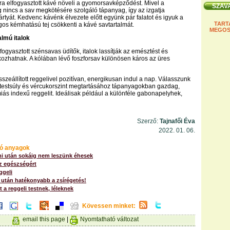
a elfogyasztott kávé növeli a gyomorsavképződést. Mivel a
incs a sav megkötésére szolgáló tápanyag, így az izgatja
tyát. Kedvenc kávénk élvezete előtt együnk pár falatot és igyuk a
TART
lúgos kémhatású tej csökkenti a kávé savtartalmát.
MEGOS
almú italok
ogyasztott szénsavas üdítők, italok lassítják az emésztést és
ozhatnak. A kólában lévő foszforsav különösen káros az üres
sszeállított reggelivel pozitívan, energikusan indul a nap. Válasszunk
testsúly és vércukorszint megtartásához tápanyagokban gazdag,
iás indexű reggelit. Ideálisak például a különféle gabonapelyhek,
Szerző:
Tajnafői Éva
2022. 01. 06.
ó anyagok
mi után sokáig nem leszünk éhesek
z egészségért
ggeli
 után hatékonyabb a zsírégetés!
t a reggeli testnek, léleknek
Kövessen minket:
email this page
|
Nyomtatható változat