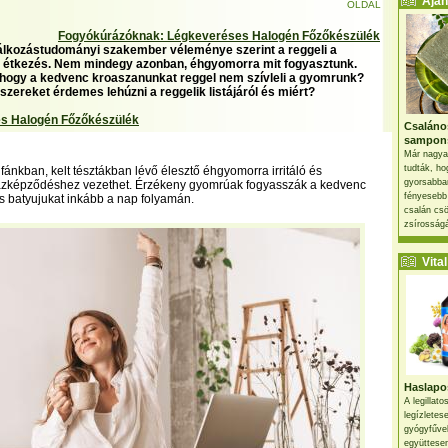
Ajánl
OLDAL
Fogyókúrázóknak: Légkeveréses Halogén Főzőkészülék
lkozástudományi szakember véleménye szerint a reggeli a
 étkezés. Nem mindegy azonban, éhgyomorra mit fogyasztunk.
hogy a kedvenc kroaszanunkat reggel nem szívleli a gyomrunk?
szereket érdemes lehúzni a reggelik listájáról és miért?
s Halogén Főzőkészülék
Csaláno
sampon
Már nagya
tudták, ho
fánkban, kelt tésztákban lévő élesztő éhgyomorra irritáló és
gyorsabban
ázképződéshez vezethet. Érzékeny gyomrúak fogyasszák a kedvenc
fényesebb
ós batyujukat inkább a nap folyamán.
csalán csö
zsírosságá
Vital 
Haslapos
A legillat
legízletes
gyógyfűve
együttesen