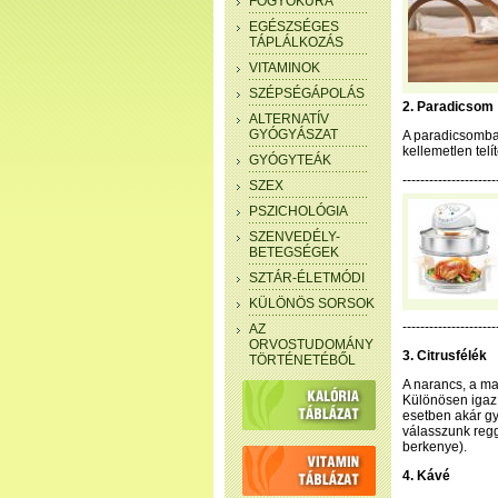
FOGYÓKÚRA
EGÉSZSÉGES
TÁPLÁLKOZÁS
VITAMINOK
SZÉPSÉGÁPOLÁS
2. Paradicsom
ALTERNATÍV
GYÓGYÁSZAT
A paradicsomba
kellemetlen telí
GYÓGYTEÁK
--------------------
SZEX
PSZICHOLÓGIA
SZENVEDÉLY-
BETEGSÉGEK
SZTÁR-ÉLETMÓDI
KÜLÖNÖS SORSOK
---------------------
AZ
ORVOSTUDOMÁNY
3. Citrusfélék
TÖRTÉNETÉBŐL
A narancs, a ma
Különösen igaz 
esetben akár gy
válasszunk regg
berkenye).
4. Kávé