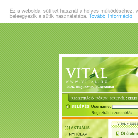
Ez a weboldal sütiket használ a helyes működéséhez, 
beleegyezik a sütik használatába.
További információ
2026. Augusztus 08. szombat
:
:
:
REGISZTRÁCIÓ
FÓRUM
HÍRLEVÉL
KERES
Username:
Regisztrálni szeretnék!
VITAL
»
EGÉ
AKTUÁLIS
Öt élelm
NYITÓLAP