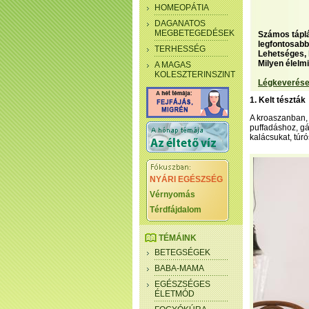
HOMEOPÁTIA
DAGANATOS
MEGBETEGEDÉSEK
Számos táplá
legfontosabb
TERHESSÉG
Lehetséges, 
Milyen élelmi
A MAGAS
KOLESZTERINSZINT
Légkeverése
1. Kelt tészták
A kroaszanban, 
puffadáshoz, g
kalácsukat, túr
NYÁRI EGÉSZSÉG
Vérnyomás
Térdfájdalom
TÉMÁINK
BETEGSÉGEK
BABA-MAMA
EGÉSZSÉGES
ÉLETMÓD