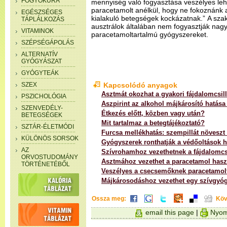
FOGYÓKÚRA
mennyiség való fogyasztása veszélyes le
paracetamolt anélkül, hogy ne fokoznánk 
EGÉSZSÉGES
kialakuló betegségek kockázatnak.” A sza
TÁPLÁLKOZÁS
ausztrálok általában nem fogyasztják na
VITAMINOK
paracetamoltartalmú gyógyszereket.
SZÉPSÉGÁPOLÁS
ALTERNATÍV
GYÓGYÁSZAT
GYÓGYTEÁK
SZEX
Kapcsolódó anyagok
Asztmát okozhat a gyakori fájdalomcsill
PSZICHOLÓGIA
Aszpirint az alkohol májkárosító hatása
SZENVEDÉLY-
Étkezés előtt, közben vagy után?
BETEGSÉGEK
Mit tartalmaz a betegtájékoztató?
SZTÁR-ÉLETMÓDI
Furcsa mellékhatás: szempillát növeszt
KÜLÖNÖS SORSOK
Gyógyszerek ronthatják a védőoltások h
AZ
Szívrohamhoz vezethetnek a fájdalomcsi
ORVOSTUDOMÁNY
Asztmához vezethet a paracetamol hasz
TÖRTÉNETÉBŐL
Veszélyes a csecsemőknek paracetamol
Májkárosodáshoz vezethet egy szívgyó
Ossza meg:
Köv
email this page
|
Nyom