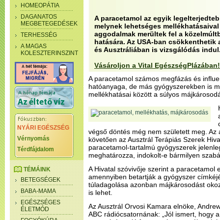
HOMEOPÁTIA
DAGANATOS
A paracetamol az egyik legelterjedteb
MEGBETEGEDÉSEK
melynek lehetséges mellékhatásaival
aggodalmak merültek fel a közelmúl
TERHESSÉG
hatására. Az USA-ban csökkenthetik 
A MAGAS
és Ausztráliában is vizsgálódás indul
KOLESZTERINSZINT
Vásároljon a Vital EgészségPlázában!
A paracetamol számos megfázás és influe
hatóanyaga, de más gyógyszerekben is m
mellékhatásai között a súlyos májkárosodá
NYÁRI EGÉSZSÉG
végső döntés még nem született meg. Az
Vérnyomás
követően az Ausztrál Terápiás Szerek Hivat
paracetamol-tartalmú gyógyszerek jelenleg
Térdfájdalom
meghatározza, indokolt-e bármilyen szabá
A Hivatal szóvivője szerint a paracetamol 
TÉMÁINK
amennyiben betartják a gyógyszer címkéjén
BETEGSÉGEK
túladagolása azonban májkárosodást okoz
BABA-MAMA
is lehet.
EGÉSZSÉGES
Az Ausztrál Orvosi Kamara elnöke, Andrew 
ÉLETMÓD
ABC rádiócsatornának: „Jól ismert, hogy