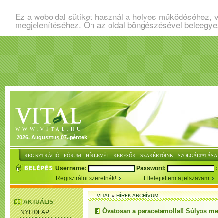
Ez a weboldal sütiket használ a helyes működéséhez, v
megjelenítéséhez. Ön az oldal böngészésével beleegye
2026. Augusztus 07. péntek
:
:
:
:
:
REGISZTRÁCIÓ
FÓRUM
HÍRLEVÉL
KERESŐK
SZAKÉRTŐINK
SZOLGÁLTATÁSA
Username:
Password:
Regisztrálni szeretnék!
Elfelejtettem a jelszavam
VITAL
»
HÍREK ARCHÍVUM
AKTUÁLIS
Óvatosan a paracetamollal! Súlyos me
NYITÓLAP