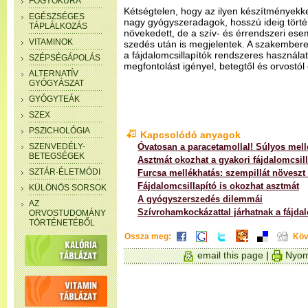
FOGYÓKÚRA
Kétségtelen, hogy az ilyen készítményekke
EGÉSZSÉGES
nagy gyógyszeradagok, hosszú ideig tört
TÁPLÁLKOZÁS
növekedett, de a szív- és érrendszeri es
VITAMINOK
szedés után is megjelentek. A szakembere
a fájdalomcsillapítók rendszeres használat
SZÉPSÉGÁPOLÁS
megfontolást igényel, betegtől és orvostól
ALTERNATÍV
GYÓGYÁSZAT
GYÓGYTEÁK
SZEX
PSZICHOLÓGIA
Kapcsolódó anyagok
SZENVEDÉLY-
Óvatosan a paracetamollal! Súlyos mell
BETEGSÉGEK
Asztmát okozhat a gyakori fájdalomcsill
SZTÁR-ÉLETMÓDI
Furcsa mellékhatás: szempillát növeszt
Fájdalomcsillapító is okozhat asztmát
KÜLÖNÖS SORSOK
A gyógyszerszedés dilemmái
AZ
Szívrohamkockázattal járhatnak a fájdal
ORVOSTUDOMÁNY
TÖRTÉNETÉBŐL
Ossza meg:
Köv
email this page
|
Nyom