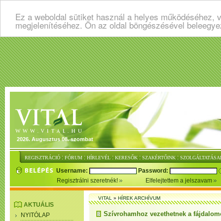
Ez a weboldal sütiket használ a helyes működéséhez, v
megjelenítéséhez. Ön az oldal böngészésével beleegye
2026. Augusztus 08. szombat
:
:
:
:
:
REGISZTRÁCIÓ
FÓRUM
HÍRLEVÉL
KERESŐK
SZAKÉRTŐINK
SZOLGÁLTATÁSA
Username:
Password:
Regisztrálni szeretnék!
Elfelejtettem a jelszavam
VITAL
»
HÍREK ARCHÍVUM
AKTUÁLIS
Szívrohamhoz vezethetnek a fájdalomc
NYITÓLAP