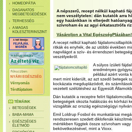
HOMEOPÁTIA
DAGANATOS
A népszerű, recept nélkül kapható fá
MEGBETEGEDÉSEK
nem veszélytelen: dán kutatók arra hí
egy hazánkban is elterjedt hatóanyag
TERHESSÉG
szívroham és az agyi érkatasztrófa riz
A MAGAS
KOLESZTERINSZINT
Vásároljon a Vital EgészségPlázában!
A recept nélkül kapható fájdalomcsillapító
ritkák és enyhék, de az utóbbi években mi
napvilágot a szív- és érrendszeri betegség
veszélyeikről.
A súlyos ízületi fáj
eredményes gyógysze
például azért vonta 
NYÁRI EGÉSZSÉG
mert mint kiderült, az azt szedő betegek s
Vérnyomás
kockázata megduplázódott, és számítások
vezetett szélütéshez az Egyesült Államok
Térdfájdalom
Dán kutatók a receptre felírt fájdalomcsill
betegségek okozta halálozás és kórházi k
TÉMÁINK
vizsgálták az ország egészségügyi nyilván
BETEGSÉGEK
Emil Loldrup Fosbol és munkatársai megáll
BABA-MAMA
rendszeresen szedett diklofenák készít
EGÉSZSÉGES
mértékben függtek össze szívroham vagy a
ÉLETMÓD
bekövetkezésével, mint a Vioxx.