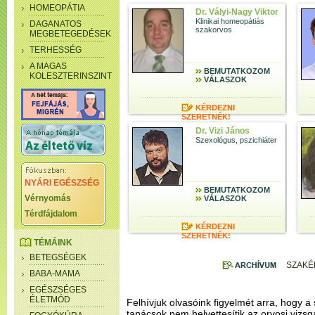
HOMEOPÁTIA
Dr. Vályi-Nagy Viktor
Klinikai homeopátiás
DAGANATOS
szakorvos
MEGBETEGEDÉSEK
TERHESSÉG
A MAGAS
BEMUTATKOZOM
KOLESZTERINSZINT
VÁLASZOK
KÉRDEZNI
SZERETNÉK!
Dr. Vizi János
Szexológus, pszichiáter
NYÁRI EGÉSZSÉG
BEMUTATKOZOM
Vérnyomás
VÁLASZOK
Térdfájdalom
KÉRDEZNI
SZERETNÉK!
TÉMÁINK
BETEGSÉGEK
SZAKÉ
BABA-MAMA
EGÉSZSÉGES
ÉLETMÓD
Felhívjuk olvasóink figyelmét arra, hogy a 
tanácsok nem helyettesítik az orvosi vizsg