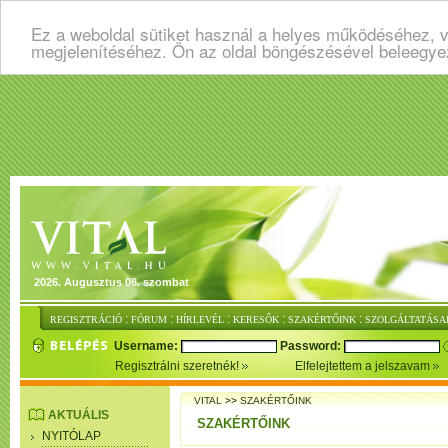
Ez a weboldal sütiket használ a helyes működéséhez, v
megjelenítéséhez. Ön az oldal böngészésével beleegye
2026. Augusztus 08. szombat
:
:
:
:
:
REGISZTRÁCIÓ
FÓRUM
HÍRLEVÉL
KERESŐK
SZAKÉRTŐINK
SZOLGÁLTATÁSA
Username:
Password:
Regisztrálni szeretnék!
Elfelejtettem a jelszavam
VITAL
>>
SZAKÉRTŐINK
AKTUÁLIS
SZAKÉRTŐINK
NYITÓLAP