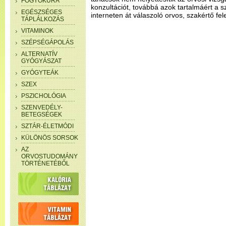
FOGYÓKÚRA
konzultációt, továbbá azok tartalmáért a 
EGÉSZSÉGES
interneten át válaszoló orvos, szakértő fel
TÁPLÁLKOZÁS
VITAMINOK
SZÉPSÉGÁPOLÁS
ALTERNATÍV
GYÓGYÁSZAT
GYÓGYTEÁK
SZEX
PSZICHOLÓGIA
SZENVEDÉLY-
BETEGSÉGEK
SZTÁR-ÉLETMÓDI
KÜLÖNÖS SORSOK
AZ
ORVOSTUDOMÁNY
TÖRTÉNETÉBŐL