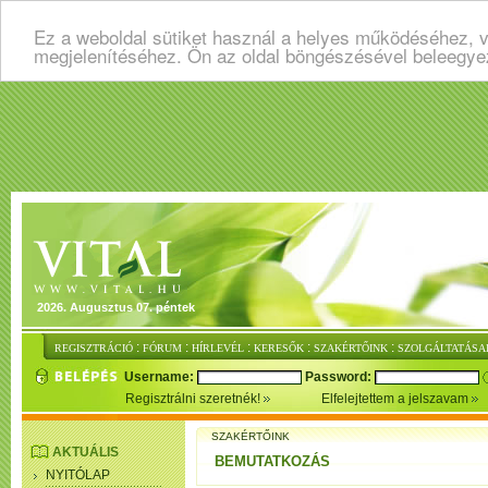
Ez a weboldal sütiket használ a helyes működéséhez, v
megjelenítéséhez. Ön az oldal böngészésével beleegye
2026. Augusztus 07. péntek
:
:
:
:
:
REGISZTRÁCIÓ
FÓRUM
HÍRLEVÉL
KERESŐK
SZAKÉRTŐINK
SZOLGÁLTATÁSA
Username:
Password:
Regisztrálni szeretnék!
Elfelejtettem a jelszavam
SZAKÉRTŐINK
AKTUÁLIS
BEMUTATKOZÁS
NYITÓLAP