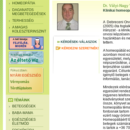
HOMEOPÁTIA
Dr. Vályi-Nagy 
DAGANATOS
Klinikai homeop
MEGBETEGEDÉSEK
TERHESSÉG
A Debreceni Orv
(2005) óta fogla
A MAGAS
irányzat - a klin
KOLESZTERINSZINT
orvosi képzésein 
hazánkban és nem
KÉRDÉSEK-VÁLASZOK
tettem.
KÉRDEZNI SZERETNÉK!
A homeopátiát ed
azonban most eze
egyesületet, mel
népszerűsítése,
terjesztése szak
egyaránt. Célunk
igénylő betegek 
NYÁRI EGÉSZSÉG
informálás, taná
Vérnyomás
Mindezek elérés
Térdfájdalom
egyesület rendezv
ingyenes telefon
kiadványokat szer
TÉMÁINK
össze, könyvet ad
BETEGSÉGEK
homeopátia téma
fontosnak tartom
BABA-MAMA
ezért nagy örömm
EGÉSZSÉGES
Homeopátiáért! 
ÉLETMÓD
betegek számára
is tartok a +36 