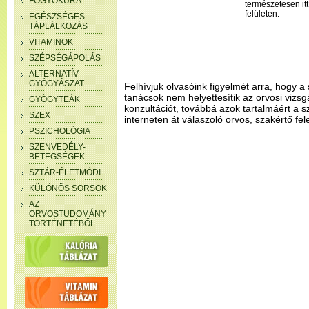
FOGYÓKÚRA
természetesen itt
felületen.
EGÉSZSÉGES
TÁPLÁLKOZÁS
VITAMINOK
SZÉPSÉGÁPOLÁS
ALTERNATÍV
GYÓGYÁSZAT
Felhívjuk olvasóink figyelmét arra, hogy a 
tanácsok nem helyettesítik az orvosi vizsg
GYÓGYTEÁK
konzultációt, továbbá azok tartalmáért a 
SZEX
interneten át válaszoló orvos, szakértő fel
PSZICHOLÓGIA
SZENVEDÉLY-
BETEGSÉGEK
SZTÁR-ÉLETMÓDI
KÜLÖNÖS SORSOK
AZ
ORVOSTUDOMÁNY
TÖRTÉNETÉBŐL