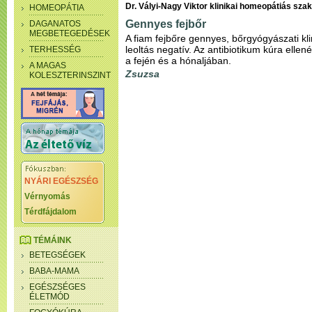
Dr. Vályi-Nagy Viktor klinikai homeopátiás sza
HOMEOPÁTIA
Gennyes fejbőr
DAGANATOS
MEGBETEGEDÉSEK
A fiam fejbőre gennyes, bőrgyógyászati kl
leoltás negatív. Az antibiotikum kúra elle
TERHESSÉG
a fején és a hónaljában.
A MAGAS
Zsuzsa
KOLESZTERINSZINT
NYÁRI EGÉSZSÉG
Vérnyomás
Térdfájdalom
TÉMÁINK
BETEGSÉGEK
BABA-MAMA
EGÉSZSÉGES
ÉLETMÓD