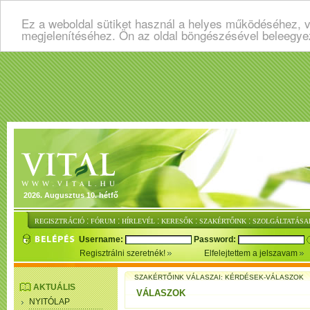
Ez a weboldal sütiket használ a helyes működéséhez, v
megjelenítéséhez. Ön az oldal böngészésével beleegye
2026. Augusztus 10. hétfő
:
:
:
:
:
REGISZTRÁCIÓ
FÓRUM
HÍRLEVÉL
KERESŐK
SZAKÉRTŐINK
SZOLGÁLTATÁSA
Username:
Password:
Regisztrálni szeretnék!
Elfelejtettem a jelszavam
SZAKÉRTŐINK VÁLASZAI: KÉRDÉSEK-VÁLASZOK
AKTUÁLIS
VÁLASZOK
NYITÓLAP