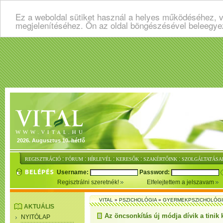
Ez a weboldal sütiket használ a helyes működéséhez, v
megjelenítéséhez. Ön az oldal böngészésével beleegye
2026. Augusztus 10. hétfő
:
:
:
:
:
REGISZTRÁCIÓ
FÓRUM
HÍRLEVÉL
KERESŐK
SZAKÉRTŐINK
SZOLGÁLTATÁSA
Username:
Password:
Regisztrálni szeretnék!
Elfelejtettem a jelszavam
VITAL
»
PSZICHOLÓGIA
»
GYERMEKPSZICHOLÓG
AKTUÁLIS
Az öncsonkítás új módja dívik a tinik 
NYITÓLAP