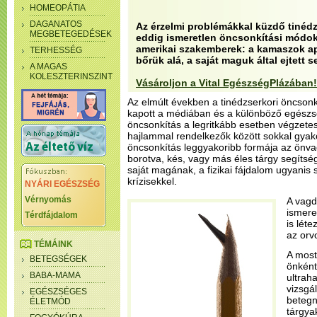
HOMEOPÁTIA
DAGANATOS
Az érzelmi problémákkal küzdő tinéd
MEGBETEGEDÉSEK
eddig ismeretlen öncsonkítási módokr
amerikai szakemberek: a kamaszok ap
TERHESSÉG
bőrük alá, a saját maguk által ejtett 
A MAGAS
KOLESZTERINSZINT
Vásároljon a Vital EgészségPlázában!
Az elmúlt években a tinédzserkori öncson
kapott a médiában és a különböző egészs
öncsonkítás a legritkább esetben végzete
hajlammal rendelkezők között sokkal gyak
öncsonkítás leggyakoribb formája az önv
borotva, kés, vagy más éles tárgy segítsé
saját magának, a fizikai fájdalom ugyanis
krízisekkel.
NYÁRI EGÉSZSÉG
Vérnyomás
A vagd
ismere
Térdfájdalom
is lét
az orv
TÉMÁINK
A most
BETEGSÉGEK
önkénte
BABA-MAMA
ultrah
vizsgá
EGÉSZSÉGES
betegn
ÉLETMÓD
tárgya