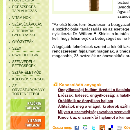
FOGYÓKÚRA
biztos
üvegda
EGÉSZSÉGES
TÁPLÁLKOZÁS
ágyazó
szándé
VITAMINOK
"Az első lépés természetesen a beágyazott 
SZÉPSÉGÁPOLÁS
a pszichológiai tanácsadás és az esetlege
ALTERNATÍV
nyilatkozta Dr. William E. Shiels, a kutat
GYÓGYÁSZAT
kell, hogy felismerjük a betegséget és ne fé
GYÓGYTEÁK
A legújabb felmérések szerint a felnőtt la
SZEX
rendszeresen fájdalmat magának, a tinéd
PSZICHOLÓGIA
magasabb, 23 százalék az öncsonkítók ar
SZENVEDÉLY-
BETEGSÉGEK
SZTÁR-ÉLETMÓDI
KÜLÖNÖS SORSOK
Kapcsolódó anyagok
AZ
Öngyilkossági hullám tizedeli a fiatalok
ORVOSTUDOMÁNY
TÖRTÉNETÉBŐL
Erőszak, baleset, öngyilkosság: a fiatalk
Öröklődik az öngyilkos hajlam
Állítsátok meg a világot, ki akarok száll
Milyen a személyiségzavarban szenved
Kinövik az öncsonkító hajlamot a kama
Ossza meg:
Köv