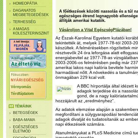
HOMEOPÁTIA
DAGANATOS
A főétkezések közötti nassolás és a túl 
MEGBETEGEDÉSEK
egészséges étrend legnagyobb ellenségei,
állítják amerikai kutatók.
TERHESSÉG
A MAGAS
Vásároljon a Vital EgészségPlázában!
KOLESZTERINSZINT
Az Észak-Karolinai Egyetem kutatói korább
tekintették át, melyek 1977-78-tól 2003-
készültek. A felmérésekben rögzítettek mind
résztvevők 24 óra leforgása alatt elfogyasz
energiabevitel az 1977-78-as vizsgálatban 1
2003-2006-os felmérésben pedig már 2374 
amerikai lakos napi kalória bevitele harmi
harmadával nőtt. A növekedés a tanulmán
önmagában 229 kcal volt.
NYÁRI EGÉSZSÉG
A BBC hírportálja által idézett 
Vérnyomás
adagok terjedése és a nassolá
Térdfájdalom
gond, de a nagy kalóriatartalmú
hozzájárult az „eredményhez”.
TÉMÁINK
Az adatok elemzése alapján a szakembere
BETEGSÉGEK
megfordítani a súlygyarapodási tendenciá
adagok divatját és tudatosítanák az embe
BABA-MAMA
napi étkezéseik számára.
EGÉSZSÉGES
ÉLETMÓD
Atanulmányukat a PLoS Medicine című tu
ismertették szerdán.