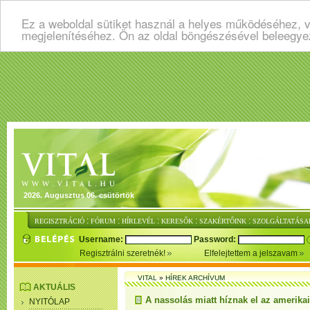
Ez a weboldal sütiket használ a helyes működéséhez, v
megjelenítéséhez. Ön az oldal böngészésével beleegye
2026. Augusztus 06. csütörtök
:
:
:
:
:
REGISZTRÁCIÓ
FÓRUM
HÍRLEVÉL
KERESŐK
SZAKÉRTŐINK
SZOLGÁLTATÁSA
Username:
Password:
Regisztrálni szeretnék!
Elfelejtettem a jelszavam
VITAL
»
HÍREK ARCHÍVUM
AKTUÁLIS
A nassolás miatt híznak el az amerika
NYITÓLAP