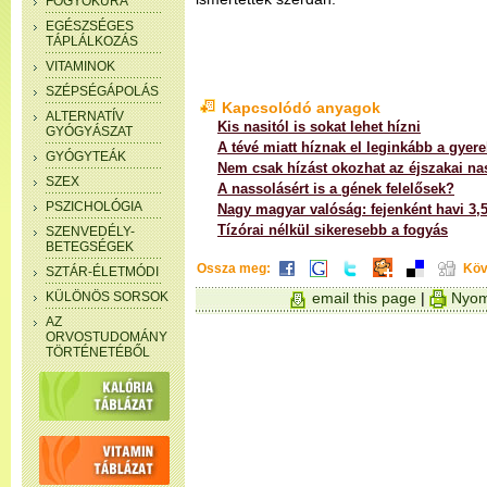
FOGYÓKÚRA
EGÉSZSÉGES
TÁPLÁLKOZÁS
VITAMINOK
SZÉPSÉGÁPOLÁS
Kapcsolódó anyagok
ALTERNATÍV
Kis nasitól is sokat lehet hízni
GYÓGYÁSZAT
A tévé miatt híznak el leginkább a gyer
GYÓGYTEÁK
Nem csak hízást okozhat az éjszakai na
SZEX
A nassolásért is a gének felelősek?
PSZICHOLÓGIA
Nagy magyar valóság: fejenként havi 3,5 
Tízórai nélkül sikeresebb a fogyás
SZENVEDÉLY-
BETEGSÉGEK
Ossza meg:
Köv
SZTÁR-ÉLETMÓDI
KÜLÖNÖS SORSOK
email this page
|
Nyom
AZ
ORVOSTUDOMÁNY
TÖRTÉNETÉBŐL