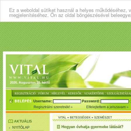
Ez a weboldal sütiket használ a helyes működéséhez, v
megjelenítéséhez. Ön az oldal böngészésével beleegye
2026. Augusztus 10. hétfő
:
:
:
:
:
REGISZTRÁCIÓ
FÓRUM
HÍRLEVÉL
KERESŐK
SZAKÉRTŐINK
SZOLGÁLTATÁSA
Username:
Password:
Regisztrálni szeretnék!
Elfelejtettem a jelszavam
VITAL
»
BETEGSÉGEK
»
SZEMÉSZET
AKTUÁLIS
Hogyan óvhatja gyermeke látását?
NYITÓLAP