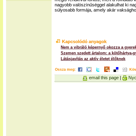
nagyobb valószínűséggel alakulhat ki nagy
súlyosabb formája, amely akár vaksághoz
Kapcsolódó anyagok
Nem a vibráló képernyő okozza a gyere
Szemen szedett ártalom: a kötőhártya-g
Látásjavítás az aktív életet élőknek
Ossza meg:
Köv
email this page
|
Nyo