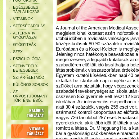
FOGYÓKÚRA
EGÉSZSÉGES
TÁPLÁLKOZÁS
VITAMINOK
SZÉPSÉGÁPOLÁS
A Journal of the American Medical Assoc
megjelent kínai kutatást azért indították 
ALTERNATÍV
GYÓGYÁSZAT
utóbbi időben a rövidlátás valóságos jár
középiskolások 80-90 százaléka rövidlátó
GYÓGYTEÁK
Európában és a Közel-Keleten is megfigy
SZEX
Jelenleg nincs hatékonya beavatkozás a 
PSZICHOLÓGIA
megelőzésére, a legújabb kutatások azon
szabadtéren eltöltött idő lassíthatja a bet
SZENVEDÉLY-
látásproblémák visszaszorítása érdekéb
BETEGSÉGEK
Egyetem kutatói kísérletükben napi 40 pe
SZTÁR-ÉLETMÓDI
oktattak be iskolások napirendjébe az is
KÜLÖNÖS SORSOK
szülőket arra biztatták, hogy végezzene
szabadtéri tevékenységet az iskola után
AZ
ORVOSTUDOMÁNY
összesen 853 gyermek vett részt 12 korc
TÖRTÉNETÉBŐL
iskolában. Az intervenciós csoportban a 
alatt 30,4 százalék, vagyis 259 eset volt.
származó kontroll csoportban az előfordu
vagyis 726 tanulóból 287 eset. Ráadásu
gyerekeknek, akik több időt töltöttek a 
romlott a látása. Dr. Mingguang He, a ku
bár a gyakoriság csökkenése elmaradt a
mégis rendkívül fontos, mert a rövidlát