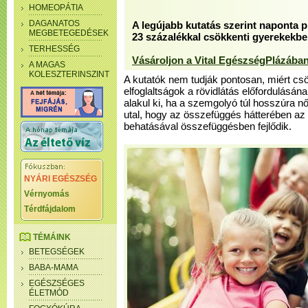
HOMEOPÁTIA
DAGANATOS
A legújabb kutatás szerint naponta p
MEGBETEGEDÉSEK
23 százalékkal csökkenti gyerekekben
TERHESSÉG
Vásároljon a Vital EgészségPlázában
A MAGAS
KOLESZTERINSZINT
A kutatók nem tudják pontosan, miért csö
elfoglaltságok a rövidlátás előfordulásá
alakul ki, ha a szemgolyó túl hosszúra n
utal, hogy az összefüggés hátterében az
behatásával összefüggésben fejlődik.
NYÁRI EGÉSZSÉG
Vérnyomás
Térdfájdalom
TÉMÁINK
BETEGSÉGEK
BABA-MAMA
EGÉSZSÉGES
ÉLETMÓD