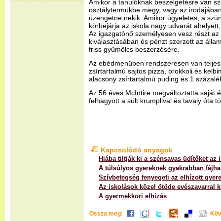
Amikor a tanulóknak beszélgetésre van sz
osztálytermükbe megy, vagy az irodájában
üzengetne nekik. Amikor ügyeletes, a szü
körbejárja az iskola nagy udvarát ahelyet
Az igazgatónő személyesen vesz részt az 
kiválasztásában és pénzt szerzett az államtó
friss gyümölcs beszerzésére.
Az ebédmenüben rendszeresen van teljes 
zsírtartalmú sajtos pizza, brokkoli és kelb
alacsony zsírtartalmú puding és 1 százalék
Az 56 éves McIntire megváltoztatta saját é
felhagyott a sült krumplival és tavaly óta tö
Kapcsolódó anyagok
Hiába tiltják ki a szénsavas üdítőket az 
A túlsúlyos gyereknek gyakrabban fájhat
Szívbetegség fenyegeti az elhízott gyer
Az iskolások közel ötöde evészavarral 
A gyermekkori elhízás
Ossza meg:
Köv