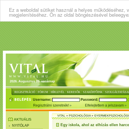
Ez a weboldal sütiket használ a helyes működéséhez, v
megjelenítéséhez. Ön az oldal böngészésével beleegye
2026. Augusztus 09. vasárnap
:
:
:
:
:
REGISZTRÁCIÓ
FÓRUM
HÍRLEVÉL
KERESŐK
SZAKÉRTŐINK
SZOLGÁLTATÁSA
Username:
Password:
Regisztrálni szeretnék!
Elfelejtettem a jelszavam
VITAL
»
PSZICHOLÓGIA
»
GYERMEKPSZICHOLÓG
AKTUÁLIS
Egy iskola, ahol az elhízás ellen harc
NYITÓLAP