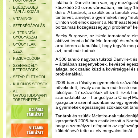
FOGYÓKÚRA
található. Danville-ben van, egy mezőgaz
küszködő 30 ezres városában, mintegy 15
EGÉSZSÉGES
TÁPLÁLKOZÁS
délre. A tanárok, a szülők és a tanulók vis
tantervet, amelyet a gyermekek még "mula
VITAMINOK
Clinton volt elnök szerint a Northeast lép
SZÉPSÉGÁPOLÁS
borzalmas közegészségügyi probléma" ke
ALTERNATÍV
Becky Burgoyne, az iskola tornatanára elm
GYÓGYÁSZAT
aktívvá tenni a különféle formájú és mér
GYÓGYTEÁK
arra kérem a tanulókat, hogy tegyék meg a
azt, amit már tudnak.”
SZEX
PSZICHOLÓGIA
A 300 tanuló nagyban tükrözi Danville-t é
– általában szegényebbek, kevésbé egész
SZENVEDÉLY-
átlaga, sok család küzd a kövérséggel és 
BETEGSÉGEK
problémákkal.
SZTÁR-ÉLETMÓDI
2009-ban a túlsúlyos gyermekek százalék
KÜLÖNÖS SORSOK
növekedett, tavaly azonban már kissé eset
AZ
túlsúlyos, 17 százalékuk elhízott. Ezek h
ORVOSTUDOMÁNY
számadatokhoz – hangsúlyozta Cheryl McInt
TÖRTÉNETÉBŐL
igazgatónő szerint azonban ez egy ígérete
a gyermekek egészséges szokásokat tanu
Tanárok és szülők McIntire-nak tulajdonítjá
igazgatónő 2008-ban csatlakozott a North
hogy a személyzet elfogadta az egészségr
küldetésévé tette az elv megvalósítását.