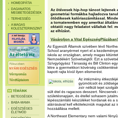
HOMEOPÁTIA
DAGANATOS
Az ötévesek hip-hop táncot lejtenek
MEGBETEGEDÉSEK
geometriai formákba hajladozva tanul
ötödikesek kalóriaszámítással. Mind
TERHESSÉG
a tornateremben egy amerikai általá
A MAGAS
oktatói nagy feladatot vállaltak fel: 
KOLESZTERINSZINT
az elhízást.
Vásároljon a Vital EgészségPlázában!
Az Egyesült Államok szívében lévő North
School aranyérmet nyert el a kezdeményez
iskola az országban, amely magas kitünte
Nemzedékért Szövetségtől. Ezt a szövetsé
Szívgyógyász Társaság és Bill Clinton egy
létre a gyermekkori kövérség csökkentésér
NYÁRI EGÉSZSÉG
kapott rajta kívül ilyen elismerést.
Vérnyomás
Az intézmény étkezdéjé
Térdfájdalom
gyümölcsöt és zöldsége
zsír nélküli tejet szolgá
TÉMÁINK
sült étel és ragacsos desszert. Nincsene
születésnapjain, és étellel sohasem jutal
BETEGSÉGEK
lépésszámláló készüléket hordanak és a 
BABA-MAMA
aláírásával kell elkötelezniük magukat az
hozzáállása mellett.
EGÉSZSÉGES
ÉLETMÓD
A Northeast Elementary nem valami fényű