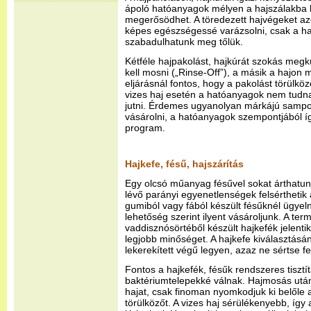
ápoló hatóanyagok mélyen a hajszálakba ha
megerősödhet. A töredezett hajvégeket 
képes egészségessé varázsolni, csak a ha
szabadulhatunk meg tőlük.
Kétféle hajpakolást, hajkúrát szokás megkü
kell mosni („Rinse-Off”), a másik a hajon 
eljárásnál fontos, hogy a pakolást törülköz
vizes haj esetén a hatóanyagok nem tudna
jutni. Érdemes ugyanolyan márkájú sampo
vásárolni, a hatóanyagok szempontjából így
program.
Hajkefe, fésű, hajszárítás
Egy olcsó műanyag fésűvel sokat árthatunk
lévő parányi egyenetlenségek felsérthetik 
gumiból vagy fából készült fésűknél ügyel
lehetőség szerint ilyent vásároljunk. A te
vaddisznósörtéből készült hajkefék jelent
legjobb minőséget. A hajkefe kiválasztásán
lekerekített végű legyen, azaz ne sértse fel
Fontos a hajkefék, fésűk rendszeres tiszt
baktériumtelepekké válnak. Hajmosás után
hajat, csak finoman nyomkodjuk ki belőle a
törülközőt. A vizes haj sérülékenyebb, így