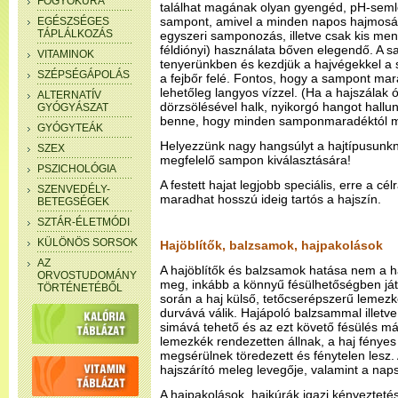
FOGYÓKÚRA
találhat magának olyan gyengéd, pH-semle
sampont, amivel a minden napos hajmosás
EGÉSZSÉGES
TÁPLÁLKOZÁS
egyszeri samponozás, illetve csak kis me
féldiónyi) használata bőven elegendő. A s
VITAMINOK
tenyerünkben és kezdjük a hajvégekkel a
SZÉPSÉGÁPOLÁS
a fejbőr felé. Fontos, hogy a sampont mara
lehetőleg langyos vízzel. (Ha a hajszála
ALTERNATÍV
dörzsölésével halk, nyikorgó hangot hallun
GYÓGYÁSZAT
benne, hogy minden samponmaradéktól m
GYÓGYTEÁK
Helyezzünk nagy hangsúlyt a hajtípusunkn
SZEX
megfelelő sampon kiválasztására!
PSZICHOLÓGIA
A festett hajat legjobb speciális, erre a c
SZENVEDÉLY-
maradhat hosszú ideig tartós a hajszín.
BETEGSÉGEK
SZTÁR-ÉLETMÓDI
KÜLÖNÖS SORSOK
Hajöblítők, balzsamok, hajpakolások
AZ
A hajöblítők és balzsamok hatása nem a ha
ORVOSTUDOMÁNY
meg, inkább a könnyű fésülhetőségben ját
TÖRTÉNETÉBŐL
során a haj külső, tetőcserépszerű lemezké
durvává válik. Hajápoló balzsammal illetve
simává tehető és az ezt követő fésülés má
lemezkék rendezetten állnak, a haj fénye
megsérülnek töredezett és fénytelen lesz. A
hajszárító meleg levegője, valamint a naps
A hajpakolások, hajkúrák igazi kényeztetés