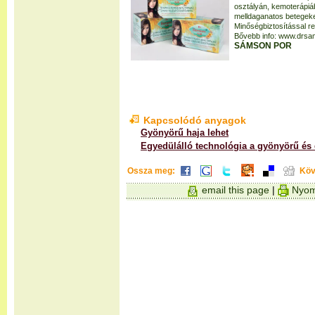
osztályán, kemoterápiá
melldaganatos betegeken
Minőségbiztosítással re
Bővebb info: www.drsa
SÁMSON POR
Kapcsolódó anyagok
Gyönyörű haja lehet
Egyedülálló technológia a gyönyörű és 
Ossza meg:
Köv
email this page
|
Nyom