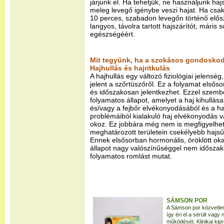
járjunk el. Ha tehetjük, ne használjunk hajsz
meleg levegő igénybe veszi hajat. Ha csa
10 perces, szabadon levegőn történő elős
langyos, távolra tartott hajszárítót, máris 
egészségéért.
Mit tegyünk, ha a szokásos gondosko
Hajhullás és hajritkulás
A hajhullás egy változó fiziológiai jelenség
jelent a szőrtüszőről. Ez a folyamat elsős
és időszakosan jelentkezhet. Ezzel szembe
folyamatos állapot, amelyet a haj kihullás
és/vagy a fejbőr elvékonyodásából és a
problémáiból kialakuló haj elvékonyodás v
okoz. Ez jobbára még nem is megfigyelhet
meghatározott területein csekélyebb hajs
Ennek elsősorban hormonális, öröklött okai
állapot nagy valószínűséggel nem időszak
folyamatos romlást mutat.
SÁMSON POR
A Sámson por közvetlen
így éri el a sérült vag
működését. Klinikai k