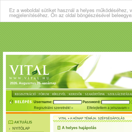
Ez a weboldal sütiket használ a helyes működéséhez, v
megjelenítéséhez. Ön az oldal böngészésével beleegye
2026. Augusztus 09. vasárnap
:
:
:
:
:
REGISZTRÁCIÓ
FÓRUM
HÍRLEVÉL
KERESŐK
SZAKÉRTŐINK
SZOLGÁLTATÁSA
Username:
Password:
Regisztrálni szeretnék!
Elfelejtettem a jelszavam
VITAL
»
A HÓNAP TÉMÁJA: SZÉPSÉGÁPOLÁS
AKTUÁLIS
A helyes hajápolás
NYITÓLAP