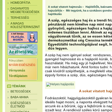
HOMEOPÁTIA
-
A sokat vitatott hajmosás
Hajöblítők, balzsam
DAGANATOS
-
hajszárítás
Mit tegyünk, ha a szokásos gondo
MEGBETEGEDÉSEK
hajritkulás
TERHESSÉG
A szép, egészséges haj és a trendi fr
A MAGAS
pénztárcát nem kímélve nap mint nap 
KOLESZTERINSZINT
gyönyörű, egészséges hajhoz a hajáp
érdemes tisztában lenni. Akinek az e
vágyálomnak tűnik, az se essen kéts
dermokozmetikai cég Crescina termék
Egyedülálló technológiájával segít, 
dús legyen.
A szép haj nem igényel sokat: rendszeres,
gyengéd hajmosást és a hajápoló kúrák, b
használatát. Ha még egy jó hajkefével, fé
NYÁRI EGÉSZSÉG
már nem hibázhatunk. Amit fontos tudni: h
Vérnyomás
csak kívülről szépíthetjük, a megfelelő vit
éppoly fontos a szép, dús, egészséges ha
Térdfájdalom
TÉMÁINK
A sokat vitatott h
BETEGSÉGEK
BABA-MAMA
Fodrászoktól, hajgyógyászoktól gyakran k
ideális hajat mosni, a naponta elvégzett 
EGÉSZSÉGES
arcunk és a bőrünk, úgy a fejbőrünk is na
ÉLETMÓD
izzadt lesz. A rendkívül széles körű samp