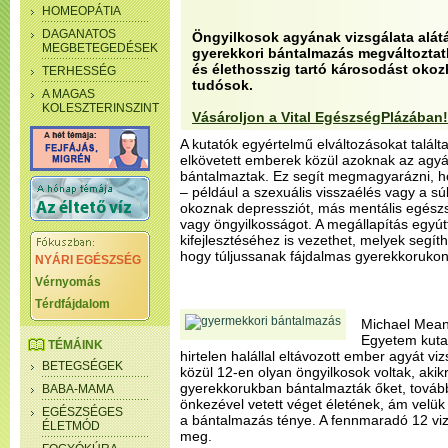
HOMEOPÁTIA
DAGANATOS
Öngyilkosok agyának vizsgálata alátá
MEGBETEGEDÉSEK
gyerekkori bántalmazás megváltoztat
és élethosszig tartó károsodást okoz
TERHESSÉG
tudósok.
A MAGAS
KOLESZTERINSZINT
Vásároljon a Vital EgészségPlázában!
A kutatók egyértelmű elváltozásokat talált
elkövetett emberek közül azoknak az agyá
bántalmaztak. Ez segít megmagyarázni, h
– például a szexuális visszaélés vagy a sú
okoznak depressziót, más mentális egés
vagy öngyilkosságot. A megállapítás egyút
kifejlesztéséhez is vezethet, melyek segít
hogy túljussanak fájdalmas gyerekkorukon
NYÁRI EGÉSZSÉG
Vérnyomás
Térdfájdalom
Michael Mean
Egyetem kuta
TÉMÁINK
hirtelen halállal eltávozott ember agyát vi
BETEGSÉGEK
közül 12-en olyan öngyilkosok voltak, akik
gyerekkorukban bántalmazták őket, továb
BABA-MAMA
önkezével vetett véget életének, ám velük
EGÉSZSÉGES
a bántalmazás ténye. A fennmaradó 12 viz
ÉLETMÓD
meg.