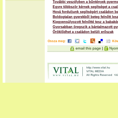
További veszélyben a bűntények gyerme
Egyre többször kérnek segítséget a csal
Hová forduljunk segítségért családon be
Boldogtalan gyerekből beteg felnőtt les
Kiegyensúlyozott felnőtté tesz a babakén
Gyorsabban öregszik a bántalmazott gy
Öröklődhet a családon belüli erőszak
Ossza meg:
Köv
email this page
|
Nyom