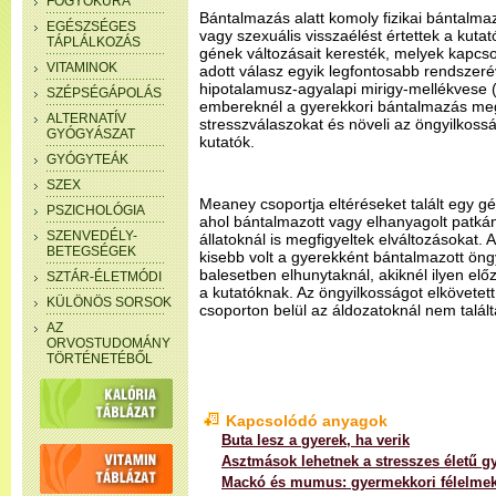
FOGYÓKÚRA
Bántalmazás alatt komoly fizikai bántalma
EGÉSZSÉGES
vagy szexuális visszaélést értettek a kut
TÁPLÁLKOZÁS
gének változásait keresték, melyek kapcs
VITAMINOK
adott válasz egyik legfontosabb rendszeré
hipotalamusz-agyalapi mirigy-mellékvese (
SZÉPSÉGÁPOLÁS
embereknél a gyerekkori bántalmazás meg
ALTERNATÍV
stresszválaszokat és növeli az öngyilkosság
GYÓGYÁSZAT
kutatók.
GYÓGYTEÁK
SZEX
Meaney csoportja eltéréseket talált egy 
PSZICHOLÓGIA
ahol bántalmazott vagy elhanyagolt patkán
SZENVEDÉLY-
állatoknál is megfigyeltek elváltozásokat. A
BETEGSÉGEK
kisebb volt a gyerekként bántalmazott öng
balesetben elhunytaknál, akiknél ilyen e
SZTÁR-ÉLETMÓDI
a kutatóknak. Az öngyilkosságot elkövetet
KÜLÖNÖS SORSOK
csoporton belül az áldozatoknál nem talált
AZ
ORVOSTUDOMÁNY
TÖRTÉNETÉBŐL
Kapcsolódó anyagok
Buta lesz a gyerek, ha verik
Asztmások lehetnek a stresszes életű g
Mackó és mumus: gyermekkori félelme