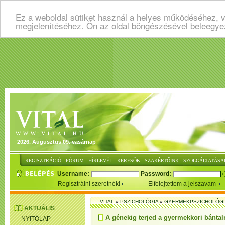
Ez a weboldal sütiket használ a helyes működéséhez, v
megjelenítéséhez. Ön az oldal böngészésével beleegye
2026. Augusztus 09. vasárnap
:
:
:
:
:
REGISZTRÁCIÓ
FÓRUM
HÍRLEVÉL
KERESŐK
SZAKÉRTŐINK
SZOLGÁLTATÁSA
Username:
Password:
Regisztrálni szeretnék!
Elfelejtettem a jelszavam
VITAL
»
PSZICHOLÓGIA
»
GYERMEKPSZICHOLÓG
AKTUÁLIS
A génekig terjed a gyermekkori bánta
NYITÓLAP