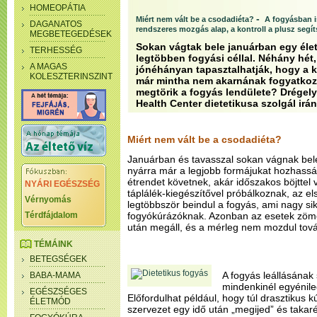
HOMEOPÁTIA
-
Miért nem vált be a csodadiéta?
A fogyásban is
DAGANATOS
rendszeres mozgás alap, a kontroll a plusz segí
MEGBETEGEDÉSEK
Sokan vágtak bele januárban egy éle
TERHESSÉG
legtöbben fogyási céllal. Néhány hét
A MAGAS
jónéhányan tapasztalhatják, hogy a 
KOLESZTERINSZINT
már mintha nem akarnának fogyatkozn
megtörik a fogyás lendülete? Drégel
Health Center dietetikusa szolgál irá
Miért nem vált be a csodadiéta?
Januárban és tavasszal sokan vágnak bel
nyárra már a legjobb formájukat hozhassák
étrendet követnek, akár időszakos böjttel
NYÁRI EGÉSZSÉG
táplálék-kiegészítővel próbálkoznak, az e
Vérnyomás
legtöbbször beindul a fogyás, ami nagy sik
Térdfájdalom
fogyókúrázóknak. Azonban az esetek zömé
után megáll, és a mérleg nem mozdul tová
TÉMÁINK
BETEGSÉGEK
A fogyás leállásának
BABA-MAMA
mindenkinél egyénile
EGÉSZSÉGES
Előfordulhat például, hogy túl drasztikus k
ÉLETMÓD
szervezet egy idő után „megijed” és tak