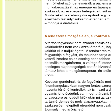
nemről lehet szó, de felmérjük a páciens akt
munkabeosztását, az energia- és tápanyag
szokásait, az esetleges betegségeit, sőt m
Mindezeket összehangolva építünk egy ta
élvezhető testsúlycsökkentő étrendet, ami 
– mondja a dietetikus.
A rendszeres mozgás alap, a kontroll a
A tartós fogyásnak nem szabad csakis az é
kalóriadeficit nem csak azzal érhető el, 
kalóriát el is tudjuk égetni. A rendszere
felgyorsítja a fogyást, és tónusban tartja
vesztő izmokat és az esetleg nehezebben 
optimális mozgásforma, a zsírégető inten
esetleges alapbetegségek esetén biztonsá
támasz lehet a mozgásterapeuta, és szük
orvos.
Kevesen gondolnak rá, de fogyókúrás mot
finomhangolásokban nagyon fontos szerep
havonta történő kontrolloknak is – szól a d
ugyanis lehetőségünk van meghatározni, h
anyagcsere és leadott kilók után mi az az
tartani érdemes és mely alapanyagokat mi
szakszerűen felépített étrenddel nem csak 
álomsúly meg is őrizhető.