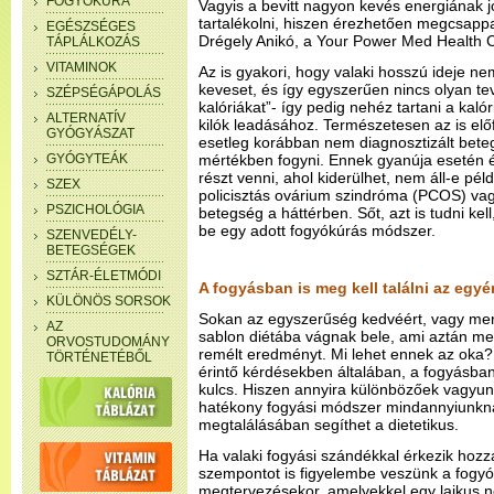
FOGYÓKÚRA
Vagyis a bevitt nagyon kevés energiának j
tartalékolni, hiszen érezhetően megcsappa
EGÉSZSÉGES
Drégely Anikó, a Your Power Med Health C
TÁPLÁLKOZÁS
VITAMINOK
Az is gyakori, hogy valaki hosszú ideje 
keveset, és így egyszerűen nincs olyan t
SZÉPSÉGÁPOLÁS
kalóriákat”- így pedig nehéz tartani a kaló
ALTERNATÍV
kilók leadásához. Természetesen az is elő
GYÓGYÁSZAT
esetleg korábban nem diagnosztizált beteg
GYÓGYTEÁK
mértékben fogyni. Ennek gyanúja esetén 
részt venni, ahol kiderülhet, nem áll-e péld
SZEX
policisztás ovárium szindróma (PCOS) vag
PSZICHOLÓGIA
betegség a háttérben. Sőt, azt is tudni ke
be egy adott fogyókúrás módszer.
SZENVEDÉLY-
BETEGSÉGEK
SZTÁR-ÉLETMÓDI
A fogyásban is meg kell találni az egyé
KÜLÖNÖS SORSOK
Sokan az egyszerűség kedvéért, vagy mert
AZ
sablon diétába vágnak bele, ami aztán 
ORVOSTUDOMÁNY
remélt eredményt. Mi lehet ennek az oka
TÖRTÉNETÉBŐL
érintő kérdésekben általában, a fogyásban
kulcs. Hiszen annyira különbözőek vagyun
hatékony fogyási módszer mindannyiunkn
megtalálásában segíthet a dietetikus.
Ha valaki fogyási szándékkal érkezik hoz
szempontot is figyelembe veszünk a fogyó
megtervezésekor, amelyekkel egy laikus n