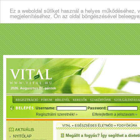
Ez a weboldal sütiket használ a helyes működéséhez, v
megjelenítéséhez. Ön az oldal böngészésével beleegye
2026. Augusztus 07. péntek
:
:
:
:
:
REGISZTRÁCIÓ
FÓRUM
HÍRLEVÉL
KERESŐK
SZAKÉRTŐINK
SZOLGÁLTATÁSA
Username:
Password:
Regisztrálni szeretnék!
Elfelejtettem a jelszavam
VITAL
»
EGÉSZSÉGES ÉLETMÓD
»
FOGYÓKÚRA
AKTUÁLIS
Megállt a fogyás? Így segíthet a dietet
NYITÓLAP