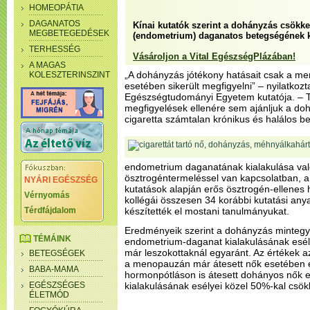
HOMEOPÁTIA
DAGANATOS
Kínai kutatók szerint a dohányzás csökk
MEGBETEGEDÉSEK
(endometrium) daganatos betegségének k
TERHESSÉG
Vásároljon a Vital EgészségPlázában!
A MAGAS
„A dohányzás jótékony hatásait csak a m
KOLESZTERINSZINT
esetében sikerült megfigyelni” – nyilatkoz
Egészségtudományi Egyetem kutatója. – 
megfigyelések ellenére sem ajánljuk a do
cigaretta számtalan krónikus és halálos be
endometrium daganatának kialakulása va
ösztrogéntermeléssel van kapcsolatban, a
NYÁRI EGÉSZSÉG
kutatások alapján erős ösztrogén-ellenes 
Vérnyomás
kollégái összesen 34 korábbi kutatási any
Térdfájdalom
készítették el mostani tanulmányukat.
Eredményeik szerint a dohányzás mintegy
TÉMÁINK
endometrium-daganat kialakulásának esély
már leszokottaknál egyaránt. Az értékek
BETEGSÉGEK
a menopauzán már átesett nők esetében 
BABA-MAMA
hormonpótláson is átesett dohányos nők 
EGÉSZSÉGES
kialakulásának esélyei közel 50%-kal csök
ÉLETMÓD