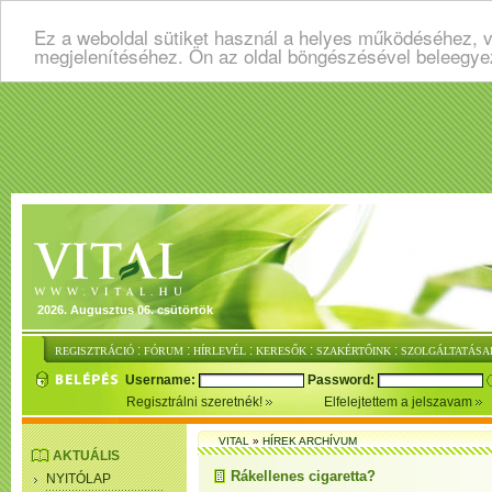
Ez a weboldal sütiket használ a helyes működéséhez, v
megjelenítéséhez. Ön az oldal böngészésével beleegye
2026. Augusztus 06. csütörtök
:
:
:
:
:
REGISZTRÁCIÓ
FÓRUM
HÍRLEVÉL
KERESŐK
SZAKÉRTŐINK
SZOLGÁLTATÁSA
Username:
Password:
Regisztrálni szeretnék!
Elfelejtettem a jelszavam
VITAL
»
HÍREK ARCHÍVUM
AKTUÁLIS
Rákellenes cigaretta?
NYITÓLAP