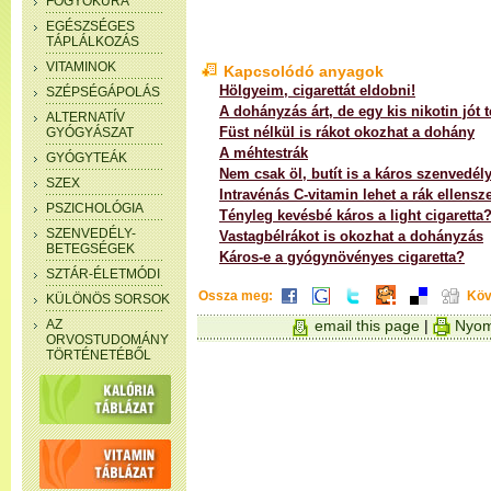
FOGYÓKÚRA
EGÉSZSÉGES
TÁPLÁLKOZÁS
VITAMINOK
Kapcsolódó anyagok
Hölgyeim, cigarettát eldobni!
SZÉPSÉGÁPOLÁS
A dohányzás árt, de egy kis nikotin jót t
ALTERNATÍV
Füst nélkül is rákot okozhat a dohány
GYÓGYÁSZAT
A méhtestrák
GYÓGYTEÁK
Nem csak öl, butít is a káros szenvedél
SZEX
Intravénás C-vitamin lehet a rák ellensz
PSZICHOLÓGIA
Tényleg kevésbé káros a light cigaretta
SZENVEDÉLY-
Vastagbélrákot is okozhat a dohányzás
BETEGSÉGEK
Káros-e a gyógynövényes cigaretta?
SZTÁR-ÉLETMÓDI
Ossza meg:
Köv
KÜLÖNÖS SORSOK
AZ
email this page
|
Nyom
ORVOSTUDOMÁNY
TÖRTÉNETÉBŐL