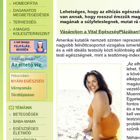
HOMEOPÁTIA
DAGANATOS
Lehetséges, hogy az elhízás egészsé
MEGBETEGEDÉSEK
van annak, hogy rosszul érezzük mag
magának a súlyfeleslegnek, mutat rá 
TERHESSÉG
A MAGAS
Vásároljon a Vital EgészségPlázában!
KOLESZTERINSZINT
Amerikai kutatók nemzeti szinten reprezent
nagyobb felnőttcsoportot vizsgálva ismerték
és a vélt ideális testsúly közti különbség 
testi egészségnek, mint a testtömeg-index
„Az elh
lehet,
a kövér
elképz
NYÁRI EGÉSZSÉG
magáva
Vérnyomás
vezető
Muenni
Térdfájdalom
Egyete
fontos
TÉMÁINK
és a t
kell v
BETEGSÉGEK
testzsí
BABA-MAMA
problé
szűnik
EGÉSZSÉGES
ÉLETMÓD
Néhány