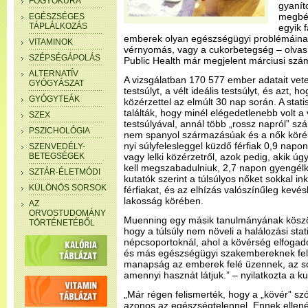
FOGYÓKÚRA
gyanít
megbél
EGÉSZSÉGES
TÁPLÁLKOZÁS
egyik f
emberek olyan egészségügyi problémáinak
VITAMINOK
vérnyomás, vagy a cukorbetegség – olvas
SZÉPSÉGÁPOLÁS
Public Health már megjelent márciusi sz
ALTERNATÍV
A vizsgálatban 170 577 ember adatait vete
GYÓGYÁSZAT
testsúlyt, a vélt ideális testsúlyt, és azt,
GYÓGYTEÁK
közérzettel az elmúlt 30 nap során. A stat
találták, hogy minél elégedetlenebb volt a
SZEX
testsúlyával, annál több „rossz napról” sz
PSZICHOLÓGIA
nem spanyol származásúak és a nők köréb
nyi súlyfelesleggel küzdő férfiak 0,9 napo
SZENVEDÉLY-
BETEGSÉGEK
vagy lelki közérzetről, azok pedig, akik úg
kell megszabadulniuk, 2,7 napon gyengélk
SZTÁR-ÉLETMÓDI
kutatók szerint a túlsúlyos nőket sokkal in
KÜLÖNÖS SORSOK
férfiakat, és az elhízás valószínűleg kevé
lakosság körében.
AZ
ORVOSTUDOMÁNY
Muenning egy másik tanulmányának köszön
TÖRTÉNETÉBŐL
hogy a túlsúly nem növeli a halálozási stat
népcsoportoknál, ahol a kövérség elfogad
és más egészségügyi szakembereknek fel 
manapság az emberek felé üzennek, az so
amennyi hasznát látjuk.” – nyilatkozta a ku
„Már régen felismerték, hogy a „kövér” szó
azonos az egészségtelennel. Ennek ellené