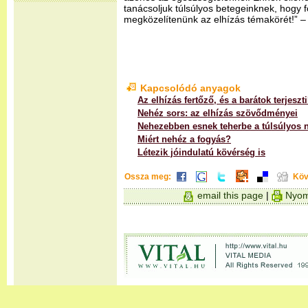
tanácsoljuk túlsúlyos betegeinknek, hogy f
megközelítenünk az elhízás témakörét!” –
Kapcsolódó anyagok
Az elhízás fertőző, és a barátok terjeszt
Nehéz sors: az elhízás szövődményei
Nehezebben esnek teherbe a túlsúlyos 
Miért nehéz a fogyás?
Létezik jóindulatú kövérség is
Ossza meg:
Köv
email this page
|
Nyom