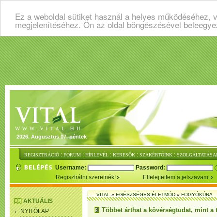
Ez a weboldal sütiket használ a helyes működéséhez, v
megjelenítéséhez. Ön az oldal böngészésével beleegye
2026. Augusztus 07. péntek
:
:
:
:
:
REGISZTRÁCIÓ
FÓRUM
HÍRLEVÉL
KERESŐK
SZAKÉRTŐINK
SZOLGÁLTATÁSA
Username:
Password:
Regisztrálni szeretnék!
Elfelejtettem a jelszavam
VITAL
»
EGÉSZSÉGES ÉLETMÓD
»
FOGYÓKÚRA
AKTUÁLIS
Többet árthat a kövérségtudat, mint a 
NYITÓLAP