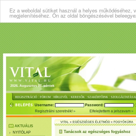
Ez a weboldal sütiket használ a helyes működéséhez, v
megjelenítéséhez. Ön az oldal böngészésével beleegye
2026. Augusztus 07. péntek
:
:
:
:
:
REGISZTRÁCIÓ
FÓRUM
HÍRLEVÉL
KERESŐK
SZAKÉRTŐINK
SZOLGÁLTATÁSA
Username:
Password:
Regisztrálni szeretnék!
Elfelejtettem a jelszavam
VITAL
»
EGÉSZSÉGES ÉLETMÓD
»
FOGYÓKÚRA
AKTUÁLIS
Tanácsok az egészséges fogyáshoz
NYITÓLAP