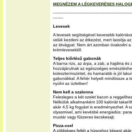
MEGNÉZEM A LÉGKEVERÉSES HALOG
-----------------------------------------------------
-------
Levesek
A levesek segítségével kevesebb kalóriával 
velük kezdeni az étkezést, mert lassítja a
az étvágyat. Nem árt azonban óvakodni a
krémlevesektől.
Teljes kiőrlésű gabonák
A barna rizs, az árpa, a zab, a hajdina és 
hozzájárulnak az egészséges emésztéshez
koleszterinszintet, és hamarabb is jól lakun
gabonákkal. A fehér helyett mindössze a tel
nyúlni az üzletben!
Nem kell a szalonna
Felesleges a két szelet bacon a reggelihez
Nélkülük alkalmanként 100 kalóriát takarí
akár 4,5 kg fogyást is eredményezhet. A s
olyasmivel, ami kevésbé energiadús: parad
mustár vagy fűszeres kecskesajt.
Pizza-csel
A zöldséges feltét a húsoshoz képest akár