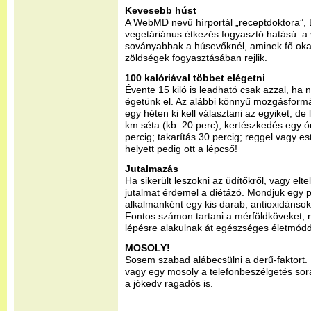
Kevesebb húst
A WebMD nevű hírportál „receptdoktora”, 
vegetáriánus étkezés fogyasztó hatású: a
soványabbak a húsevőknél, aminek fő ok
zöldségek fogyasztásában rejlik.
100 kalóriával többet elégetni
Évente 15 kiló is leadható csak azzal, ha 
égetünk el. Az alábbi könnyű mozgásform
egy héten ki kell választani az egyiket, de
km séta (kb. 20 perc); kertészkedés egy ó
percig; takarítás 30 percig; reggel vagy est
helyett pedig ott a lépcső!
Jutalmazás
Ha sikerült leszokni az üdítőkről, vagy elte
jutalmat érdemel a diétázó. Mondjuk egy p
alkalmanként egy kis darab, antioxidánso
Fontos számon tartani a mérföldköveket, m
lépésre alakulnak át egészséges életmód
MOSOLY!
Sosem szabad alábecsülni a derű-faktort.
vagy egy mosoly a telefonbeszélgetés so
a jókedv ragadós is.