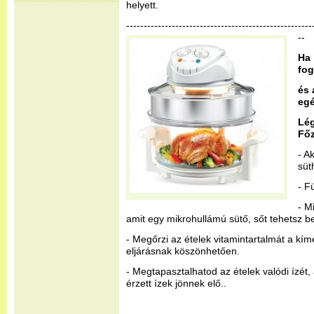
helyett.
-----------------------------------------------------
--
Ha 
fog
és 
egé
Lé
Fő
- A
süt
- F
- M
amit egy mikrohullámú sütő, sőt tehetsz bel
- Megőrzi az ételek vitamintartalmát a kím
eljárásnak köszönhetően.
- Megtapasztalhatod az ételek valódi ízét
érzett ízek jönnek elő..