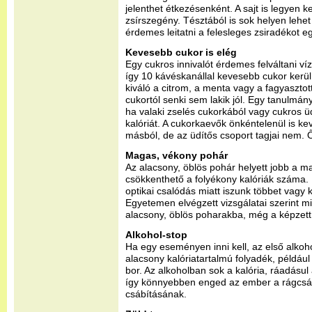
jelenthet étkezésenként. A sajt is legyen 
zsírszegény. Tésztából is sok helyen lehet
érdemes leitatni a felesleges zsiradékot eg
Kevesebb cukor is elég
Egy cukros innivalót érdemes felváltani víz
így 10 kávéskanállal kevesebb cukor kerül
kiváló a citrom, a menta vagy a fagyasztott
cukortól senki sem lakik jól. Egy tanulmány
ha valaki zselés cukorkából vagy cukros üd
kalóriát. A cukorkaevők önkéntelenül is kev
másból, de az üdítős csoport tagjai nem. Ők
Magas, vékony pohár
Az alacsony, öblös pohár helyett jobb a m
csökkenthető a folyékony kalóriák száma. 
optikai csalódás miatt iszunk többet vagy 
Egyetemen elvégzett vizsgálatai szerint mind
alacsony, öblös poharakba, még a képzett
Alkohol-stop
Ha egy eseményen inni kell, az első alkoho
alacsony kalóriatartalmú folyadék, például
bor. Az alkoholban sok a kalória, ráadásul a
így könnyebben enged az ember a rágcsál
csábításának.