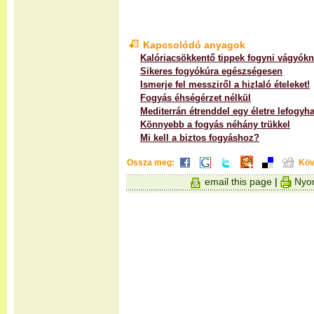
Kapcsolódó anyagok
Kalóriacsökkentő tippek fogyni vágyók
Sikeres fogyókúra egészségesen
Ismerje fel messziről a hizlaló ételeket!
Fogyás éhségérzet nélkül
Mediterrán étrenddel egy életre lefogyha
Könnyebb a fogyás néhány trükkel
Mi kell a biztos fogyáshoz?
Ossza meg:
Köv
email this page
|
Nyom