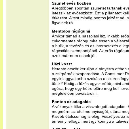
Szünet evés közben
A legtöbben spontán szünetet tartanak ev
leteszik az evőeszközt. Ezt a pillanatot kel
étkezést. A test mindig pontos jelzést ad, 
figyelnek rá.
Mentolos rágógumi
Amikor támad a nassolási láz, inkább erőt
cukormentes rágógumira essen a választá
a bulik, a tévézés és az internetezés a l
rágcsálás szempontjából. Az erős rágógumi
azok már nem esnek jól.
Házi koszt
Hetente ötször kerüljön a tányérra otthon el
a zsírpárnák szaporodása. A Consumer Rep
egyik leggyakoribb szokása a sikeres fog
tűnik? Pedig a főzés egyszerűbb, mint ami
egész, hogy egy hétre előre meg kell terv
megfelelően bevásárolni.
Fontos az adagolás
A vékonyak titka a visszafogott adagolás.
megmérni az étel mennyiségét, utána meg
Kisebb ételcsomag is elég. Veszélyes az is
amennyi elfogy, mert így könnyű a túlevés