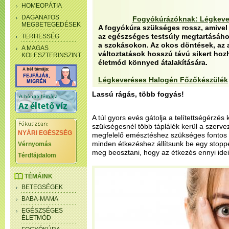
HOMEOPÁTIA
DAGANATOS
Fogyókúrázóknak: Légkeve
MEGBETEGEDÉSEK
A fogyókúra szükséges rossz, amivel 
az egészséges testsúly megtartásához
TERHESSÉG
a szokásokon. Az okos döntések, az 
A MAGAS
változtatások hosszú távú sikert hoz
KOLESZTERINSZINT
életmód könnyed átalakítására.
Légkeveréses Halogén Főzőkészülék
Lassú rágás, több fogyás!
A túl gyors evés gátolja a telítettségérzés 
szükségesnél több táplálék kerül a szerve
NYÁRI EGÉSZSÉG
megfelelő emésztéshez szükséges fontos 
minden étkezéshez állítsunk be egy stoppe
Vérnyomás
meg beosztani, hogy az étkezés ennyi idei
Térdfájdalom
TÉMÁINK
BETEGSÉGEK
BABA-MAMA
EGÉSZSÉGES
ÉLETMÓD