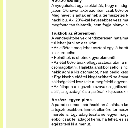
A 80-20 szabály
A nyugatiakat úgy szoktatták, hogy mindi
japán Okinawa lakói azonban csak 80%-os
Még nevet is adtak ennek a természetes 
hachi bu. Aki 20%-kal kevesebbet vesz mag
megfontoltan falatozik, nem fogja hiányoln
Trükkök az étteremben
A vendéglátóhelyek rendszeresen hatalmas
túl lehet járni az eszükön:
• Az előételt meg lehet osztani egy jó barát
is szerepelhet.
• Felnőttek is ehetnek gyerekmenüt.
• Az étel 80%-ának elfogyasztása után a 
csomagoltatni. Hajléktalanokból sehol sinc
nekik adni a kis csomagot, nem pedig késő
• Egy kisebb előétel kiegészíthető salátával
zöldségekkel lesz tele a megfelelő egyen
• Az étlapon a legszebb szavak a „grillezett
sült”, a „gazdag” és a „szósz” kifejezése
A szósz legyen piros
A paradicsomos mártásokban általában kev
a tejszínesekben. Ennek ellenére termész
mérete is. Egy adag tészta ne legyen nag
ebből csak fél adagot kérni, ha lehet, és 
egészíteni ki a menüt.