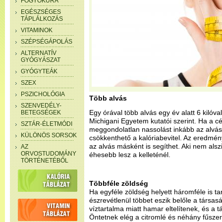
FOGYÓKÚRA
EGÉSZSÉGES
TÁPLÁLKOZÁS
VITAMINOK
SZÉPSÉGÁPOLÁS
ALTERNATÍV
GYÓGYÁSZAT
GYÓGYTEÁK
SZEX
PSZICHOLÓGIA
Több alvás
SZENVEDÉLY-
Egy órával több alvás egy év alatt 6 kilóva
BETEGSÉGEK
Michigani Egyetem kutatói szerint. Ha a c
SZTÁR-ÉLETMÓDI
meggondolatlan nassolást inkább az alvás v
KÜLÖNÖS SORSOK
csökkenthető a kalóriabevitel. Az eredmé
az alvás másként is segíthet. Aki nem alsz
AZ
ORVOSTUDOMÁNY
éhesebb lesz a kelleténél.
TÖRTÉNETÉBŐL
Többféle zöldség
Ha egyféle zöldség helyett háromféle is ta
észrevétlenül többet eszik belőle a társas
víztartalma miatt hamar eltelítenek, és a 
Öntetnek elég a citromlé és néhány fűszer