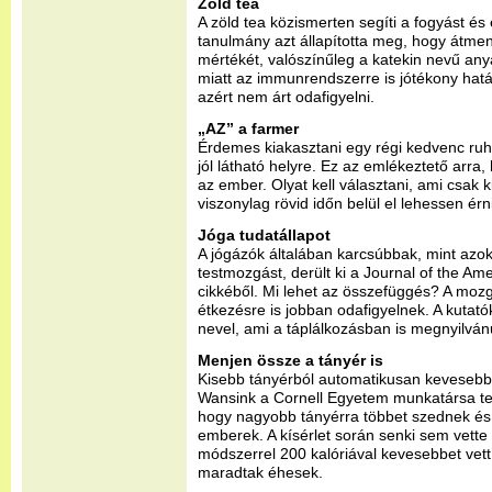
Zöld tea
A zöld tea közismerten segíti a fogyást é
tanulmány azt állapította meg, hogy átmene
mértékét, valószínűleg a katekin nevű any
miatt az immunrendszerre is jótékony hatás
azért nem árt odafigyelni.
„AZ” a farmer
Érdemes kiakasztani egy régi kedvenc ruh
jól látható helyre. Ez az emlékeztető arra,
az ember. Olyat kell választani, ami csak 
viszonylag rövid időn belül el lehessen érn
Jóga tudatállapot
A jógázók általában karcsúbbak, mint azo
testmozgást, derült ki a Journal of the Ame
cikkéből. Mi lehet az összefüggés? A mozg
étkezésre is jobban odafigyelnek. A kutató
nevel, ami a táplálkozásban is megnyilván
Menjen össze a tányér is
Kisebb tányérból automatikusan kevesebbe
Wansink a Cornell Egyetem munkatársa tesz
hogy nagyobb tányérra többet szednek és 
emberek. A kísérlet során senki sem vette
módszerrel 200 kalóriával kevesebbet vet
maradtak éhesek.