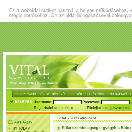
Ez a weboldal sütiket használ a helyes működéséhez, v
megjelenítéséhez. Ön az oldal böngészésével beleegye
2026. Augusztus 06. csütörtök
:
:
:
:
:
REGISZTRÁCIÓ
FÓRUM
HÍRLEVÉL
KERESŐK
SZAKÉRTŐINK
SZOLGÁLTATÁSA
Username:
Password:
Regisztrálni szeretnék!
Elfelejtettem a jelszavam
VITAL
»
HÍREK ARCHÍVUM
AKTUÁLIS
Ritka szembetegséget gyógyít a Botox
NYITÓLAP