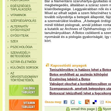
FOGYÓKÚRA
Bár a filamentáris szaruhártya-gyulladás 
megbetegedés, általában a száraz szem n
EGÉSZSÉGES
kísérőbetegsége. Leggyakrabban nők és id
TÁPLÁLKOZÁS
Mivel az elhalt sejtek a szem felszínéhez 
VITAMINOK
tovább súlyosbítja a betegek állapotát, fáj
a szemsérülést kiváltva. „A betegek ördög
SZÉPSÉGÁPOLÁS
minél többet pislognak, annál jobban ronta
ALTERNATÍV
a kutatók az Archives of Ophthamology c
GYÓGYÁSZAT
tanulmányukban. A Botox csökkenti a sze
GYÓGYTEÁK
nyomását és a pislogás gyakoriságát, így 
kört.
SZEX
PSZICHOLÓGIA
SZENVEDÉLY-
BETEGSÉGEK
SZTÁR-ÉLETMÓDI
Kapcsolódó anyagok
KÜLÖNÖS SORSOK
Teniszkönyökre is hatásos lehet a Boto
AZ
Botox enyhítheti az asztmás köhögést
ORVOSTUDOMÁNY
Érzelmileg lebénít a Botox
TÖRTÉNETÉBŐL
Vakságot okozhat a kontaktlencsében va
Szempanaszok, amelyek betegségre uta
Botoxszal leküzdhető lehet a fogcsikorg
Ossza meg:
Köv
email this page
|
Nyom