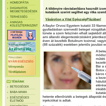
HOMEOPÁTIA
DAGANATOS
A többnyire ránctalanításra használt izo
MEGBETEGEDÉSEK
kutatások szerint segíthet egy ritka sze
TERHESSÉG
Vásároljon a Vital EgészségPlázában!
A MAGAS
A Baylor Orvosi Egyetem kutatói 33 filamen
KOLESZTERINSZINT
gyulladásban szenvedő beteget vizsgáltak
tünete a szem felszínén elhalt sejtekből ál
ami állandó idegentestérzésként jelentkez
éven át kezelték Botulinum toxinnal, vagyi
(88 százalék) esetében jelentős javulást 
A bete
módsze
műtéti
NYÁRI EGÉSZSÉG
kezelé
Bár a 
Vérnyomás
Botox 
Térdfájdalom
káros 
a keze
hátulü
TÉMÁINK
elérés
BETEGSÉGEK
inkább
BABA-MAMA
kutatás
hetente ellenőrizték a betegek állapotát é
EGÉSZSÉGES
injekciókat is adtak.
ÉLETMÓD