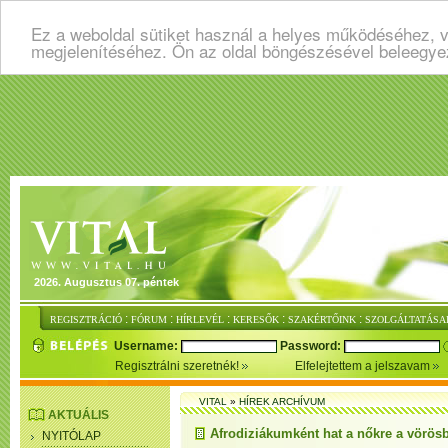
Ez a weboldal sütiket használ a helyes működéséhez, v
megjelenítéséhez. Ön az oldal böngészésével beleegye
2026. Augusztus 07. péntek
:
:
:
:
:
REGISZTRÁCIÓ
FÓRUM
HÍRLEVÉL
KERESŐK
SZAKÉRTŐINK
SZOLGÁLTATÁSA
Username:
Password:
Regisztrálni szeretnék!
Elfelejtettem a jelszavam
VITAL
»
HÍREK ARCHÍVUM
AKTUÁLIS
Afrodiziákumként hat a nőkre a vörös
NYITÓLAP