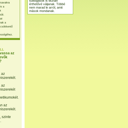
suttogások is tisztán
rsavakra
érthetővé váljanak. Többé
és a
nem marad le arról, amit
mások mondanak.
k
sát.
ai
nak a
 csökkentő
ességéhez.
LL
lvassa az
evők
?
, az
miszerekét.
, az
miszerekét
etikumokét.
án az
miszerekét.
 szinte
.