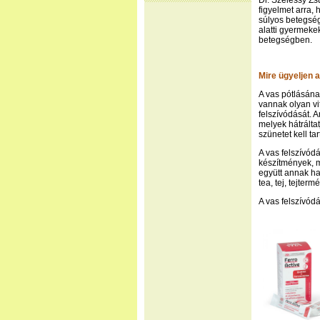
Dr. Szélessy Zs
figyelmet arra,
súlyos betegség
alatti gyermeke
betegségben.
Mire ügyeljen 
A vas pótlásána
vannak olyan vi
felszívódását. 
melyek hátráltat
szünetet kell tar
A vas felszívód
készítmények, m
együtt annak hat
tea, tej, tejter
A vas felszívódá