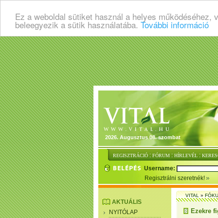
Ez a weboldal sütiket használ a helyes működéséhez, 
beleegyezik a sütik használatába.
További információ
2026. Augusztus 08. szombat
:
:
:
REGISZTRÁCIÓ
FÓRUM
HÍRLEVÉL
KERES
Username:
Regisztrálni szeretnék!
VITAL
»
FÓKU
AKTUÁLIS
Ezekre f
NYITÓLAP