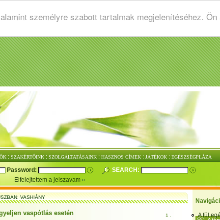
valamint személyre szabott tartalmak megjelenítéséhez. Ön
:
:
:
:
:
ŐK
SZAKÉRTŐINK
SZOLGÁLTATÁSAINK
HASZNOS CÍMEK
JÁTÉKOK
EGÉSZSÉGPLÁZA
Password:
SEARCH:
Elfelejtettem a jelszavam
SZBAN: VASHIÁNY
Navigác
igyeljen vaspótlás esetén
A fül e
1 .