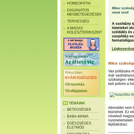
HOMEOPÁTIA
Mikor szükség
DAGANATOS
vasat szed
MEGBETEGEDÉSEK
TERHESSÉG
A vashiány i
tüneteket ok
A MAGAS
szédülés és 
KOLESZTERINSZINT
vaspótlás es
hematológus 
Légkeverése
Mikor szüksége
Vas pótlására 
már vashiányos v
NYÁRI EGÉSZSÉG
szükséges- ekk
kell pótolni a hi
Vérnyomás
Térdfájdalom
TÉMÁINK
étrenddel nem t
BETEGSÉGEK
kiürülnek. Ez el
növekvő magzat
BABA-MAMA
nyomelemeket- í
EGÉSZSÉGES
fejlődéshez.
ÉLETMÓD
--------------------