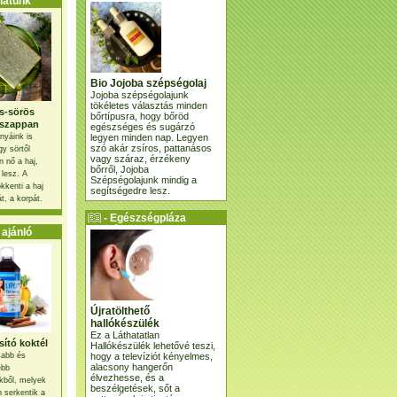
atunk
Bio Jojoba szépségolaj
Jojoba szépségolajunk
tökéletes választás minden
s-sörös
bőrtípusra, hogy bőröd
szappan
egészséges és sugárzó
legyen minden nap. Legyen
nyáink is
szó akár zsíros, pattanásos
gy sörtől
vagy száraz, érzékeny
 nő a haj,
bőrről, Jojoba
 lesz. A
Szépségolajunk mindig a
kkenti a haj
segítségedre lesz.
t, a korpát.
- Egészségpláza
ajánlatunk -
ajánló
Újratölthető
hallókészülék
Ez a Láthatatlan
ító koktél
Hallókészülék lehetővé teszi,
hogy a televíziót kényelmes,
osabb és
alacsony hangerőn
ebb
élvezhesse, és a
kből, melyek
beszélgetések, sőt a
 serkentik a