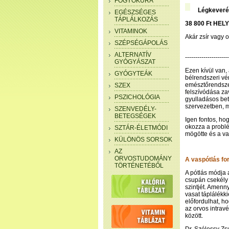
FOGYÓKÚRA
Légkeveré
EGÉSZSÉGES
TÁPLÁLKOZÁS
38 800 Ft HELY
VITAMINOK
Akár zsír vagy 
SZÉPSÉGÁPOLÁS
ALTERNATÍV
---------------------
GYÓGYÁSZAT
Ezen kívül van, 
GYÓGYTEÁK
bélrendszeri vé
emésztőrendszer
SZEX
felszívódása za
PSZICHOLÓGIA
gyulladásos bet
szervezetben, m
SZENVEDÉLY-
BETEGSÉGEK
Igen fontos, hog
okozza a problé
SZTÁR-ÉLETMÓDI
mögötte és a va
KÜLÖNÖS SORSOK
AZ
ORVOSTUDOMÁNY
A vaspótlás fo
TÖRTÉNETÉBŐL
A pótlás módja 
csupán csekély a
szintjét. Amenn
vasat táplálékk
előfordulhat, ho
az orvos intrav
között.