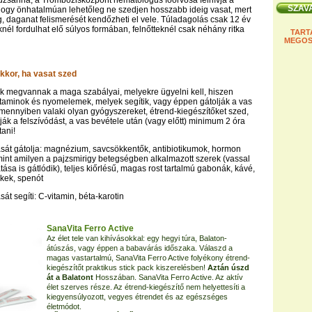
uzsanna, a Trombózisközpont hematológus főorvosa felhívja a
 hogy önhatalmúan lehetőleg ne szedjen hosszabb ideig vasat, mert
, daganat felismerését kendőzheti el vele. Túladagolás csak 12 év
knél fordulhat elő súlyos formában, felnőtteknél csak néhány ritka
TART
MEGOS
akkor, ha vasat szed
k megvannak a maga szabályai, melyekre ügyelni kell, hiszen
taminok és nyomelemek, melyek segítik, vagy éppen gátolják a vas
Amennyiben valaki olyan gyógyszereket, étrend-kiegészítőket szed,
ják a felszívódást, a vas bevétele után (vagy előtt) minimum 2 óra
tani!
ását gátolja: magnézium, savcsökkentők, antibiotikumok, hormon
int amilyen a pajzsmirigy betegségben alkalmazott szerek (vassal
ása is gátlódik), teljes kiőrlésű, magas rost tartalmú gabonák, kávé,
mékek, spenót
sát segíti: C-vitamin, béta-karotin
SanaVita Ferro Active
Az élet tele van kihívásokkal: egy hegyi túra, Balaton-
átúszás, vagy éppen a babavárás időszaka. Válaszd a
magas vastartalmú, SanaVita Ferro Active folyékony étrend-
kiegészítőt praktikus stick pack kiszerelésben!
Aztán úszd
át a Balatont
Hosszában. SanaVita Ferro Active. Az aktív
élet szerves része. Az étrend-kiegészítő nem helyettesíti a
kiegyensúlyozott, vegyes étrendet és az egészséges
életmódot.