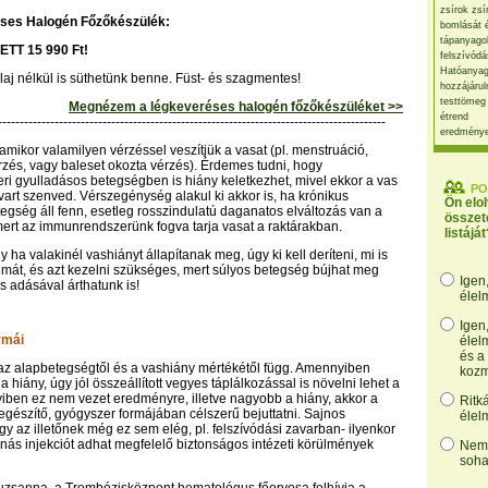
zsírok zsí
ses Halogén Főzőkészülék:
bomlását 
tápanyago
ETT 15 990 Ft!
felszívódá
Hatóanyag
olaj nélkül is süthetünk benne. Füst- és szagmentes!
hozzájárul
testtömeg
Megnézem a légkeveréses halogén főzőkészüléket >>
étrend
-----------------------------------------------------------------------------------------
eredmény
amikor valamilyen vérzéssel veszítjük a vasat (pl. menstruáció,
rzés, vagy baleset okozta vérzés). Érdemes tudni, hogy
i gyulladásos betegségben is hiány keletkezhet, mivel ekkor a vas
PO
vart szenved. Vérszegénység alakul ki akkor is, ha krónikus
Ön elo
egség áll fenn, esetleg rosszindulatú daganatos elváltozás van a
összet
ert az immunrendszerünk fogva tarja vasat a raktárakban.
listáját
y ha valakinél vashiányt állapítanak meg, úgy ki kell deríteni, mi is
mát, és azt kezelni szükséges, mert súlyos betegség bújhat meg
Igen
s adásával árthatunk is!
élel
Igen
rmái
élel
és a
az alapbetegségtől és a vashiány mértékétől függ. Amennyiben
kozm
 hiány, úgy jól összeállított vegyes táplálkozással is növelni lehet a
yiben ez nem vezet eredményre, illetve nagyobb a hiány, akkor a
Ritk
iegészítő, gyógyszer formájában célszerű bejuttatni. Sajnos
élel
gy az illetőnek még ez sem elég, pl. felszívódási zavarban- ilyenkor
énás injekciót adhat megfelelő biztonságos intézeti körülmények
Nem,
soha