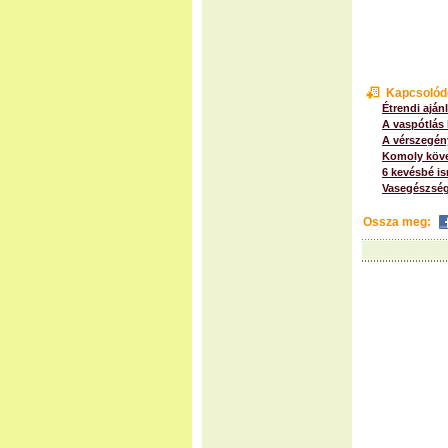
Kapcsolód
Étrendi aján
A vaspótlás 
A vérszegén
Komoly köve
6 kevésbé is
Vasegészsé
Ossza meg: