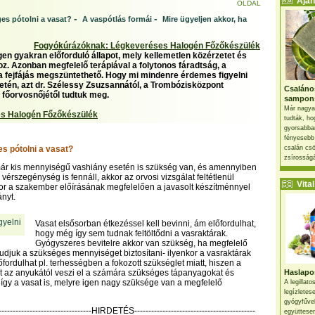
Ajánl
OLDAL
-
-
es pótolni a vasat?
A vaspótlás formái
Mire ügyeljen akkor, ha
Fogyókúrázóknak: Légkeveréses Halogén Főzőkészülék
gen gyakran előforduló állapot, mely kellemetlen közérzetet és
oz. Azonban megfelelő terápiával a folytonos fáradtság, a
a fejfájás megszüntethető. Hogy mi mindenre érdemes figyelni
etén, azt dr. Szélessy Zsuzsannától, a Trombózisközpont
Csaláno
főorvosnőjétől tudtuk meg.
sampon
Már nagya
s Halogén Főzőkészülék
tudták, ho
gyorsabban
fényesebb
s pótolni a vasat?
csalán csö
zsírosságá
már kis mennyiségű vashiány esetén is szükség van, és amennyiben
érszegénység is fennáll, akkor az orvosi vizsgálat feltétlenül
Vital 
or a szakember előírásának megfelelően a javasolt készítménnyel
ányt.
Vasat elsősorban étkezéssel kell bevinni, ám előfordulhat,
hogy még így sem tudnak feltöltődni a vasraktárak.
Gyógyszeres bevitelre akkor van szükség, ha megfelelő
udjuk a szükséges mennyiséget biztosítani- ilyenkor a vasraktárak
őfordulhat pl. terhességben a fokozott szükséglet miatt, hiszen a
 az anyukától veszi el a számára szükséges tápanyagokat és
Haslapos
gy a vasat is, melyre igen nagy szüksége van a megfelelő
A legillat
legízletes
gyógyfűve
----------------------------------HIRDETÉS-------------------------------------------
együttesen