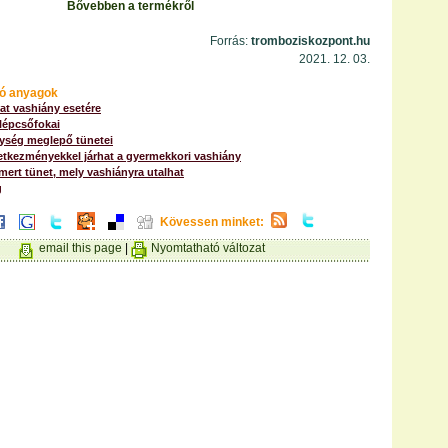
Bővebben a termékről
Forrás:
tromboziskozpont.hu
2021. 12. 03.
ó anyagok
lat vashiány esetére
lépcsőfokai
ység meglepő tünetei
tkezményekkel járhat a gyermekkori vashiány
mert tünet, mely vashiányra utalhat
g
Kövessen minket:
email this page
|
Nyomtatható változat