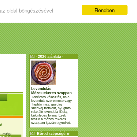
Rendben
 az oldal böngészésével
- 2026 ajánlata -
Levendulás
Mézestekercs szappan
Tökéletes választás, ha a
levendula szerelmese vagy.
Tápláló méz, gazdag
sheavaj-tartalom, nyugtató,
relaxáló levendula illóolaj,
különleges forma. Ezek
teszik a mézes tekercs
szappant igazán egyedivé.
ió
-Bőröd szépségére-
gészsége