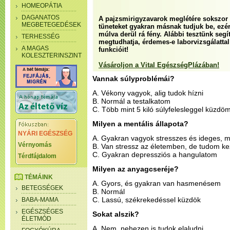
HOMEOPÁTIA
DAGANATOS
A pajzsmirigyzavarok meglétére sokszor 
MEGBETEGEDÉSEK
tüneteket gyakran másnak tudjuk be, ezé
múlva derül rá fény. Alábbi tesztünk seg
TERHESSÉG
megtudhatja, érdemes-e laborvizsgálattal 
A MAGAS
funkcióit!
KOLESZTERINSZINT
Vásároljon a Vital EgészségPlázában!
Vannak súlyproblémái?
A. Vékony vagyok, alig tudok hízni
B. Normál a testalkatom
C. Több mint 5 kiló súlyfelesleggel küzdö
Milyen a mentális állapota?
NYÁRI EGÉSZSÉG
A. Gyakran vagyok stresszes és ideges, m
Vérnyomás
B. Van stressz az életemben, de tudom ke
C. Gyakran depressziós a hangulatom
Térdfájdalom
Milyen az anyagcseréje?
TÉMÁINK
A. Gyors, és gyakran van hasmenésem
BETEGSÉGEK
B. Normál
C. Lassú, székrekedéssel küzdök
BABA-MAMA
EGÉSZSÉGES
Sokat alszik?
ÉLETMÓD
A. Nem, nehezen is tudok elaludni