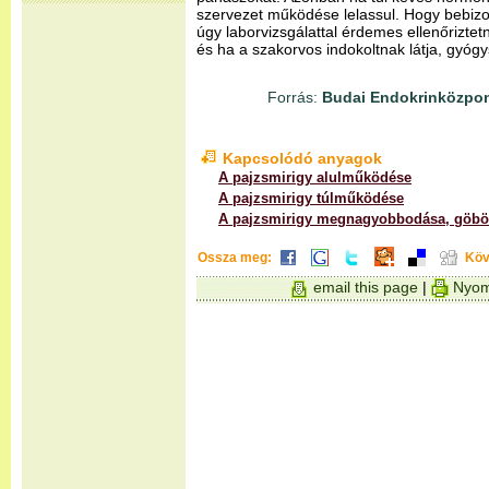
szervezet működése lelassul. Hogy bebiz
úgy laborvizsgálattal érdemes ellenőriztet
és ha a szakorvos indokoltnak látja, gyóg
Forrás:
Budai Endokrinközpon
Kapcsolódó anyagok
A pajzsmirigy alulműködése
A pajzsmirigy túlműködése
A pajzsmirigy megnagyobbodása, göbö
Ossza meg:
Köv
email this page
|
Nyom