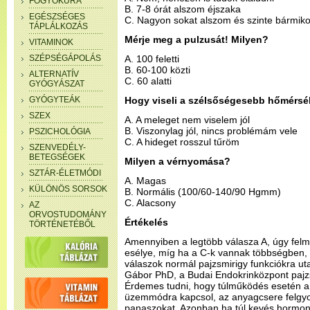
FOGYÓKÚRA
B. 7-8 órát alszom éjszaka
EGÉSZSÉGES
C. Nagyon sokat alszom és szinte bármikor
TÁPLÁLKOZÁS
Mérje meg a pulzusát! Milyen?
VITAMINOK
SZÉPSÉGÁPOLÁS
A. 100 feletti
B. 60-100 közti
ALTERNATÍV
C. 60 alatti
GYÓGYÁSZAT
GYÓGYTEÁK
Hogy viseli a szélsőségesebb hőmérsé
SZEX
A. A meleget nem viselem jól
B. Viszonylag jól, nincs problémám vele
PSZICHOLÓGIA
C. A hideget rosszul tűröm
SZENVEDÉLY-
BETEGSÉGEK
Milyen a vérnyomása?
SZTÁR-ÉLETMÓDI
A. Magas
KÜLÖNÖS SORSOK
B. Normális (100/60-140/90 Hgmm)
C. Alacsony
AZ
ORVOSTUDOMÁNY
Értékelés
TÖRTÉNETÉBŐL
Amennyiben a legtöbb válasza A, úgy felm
esélye, míg ha a C-k vannak többségben,
válaszok normál pajzsmirigy funkciókra ut
Gábor PhD, a Budai Endokrinközpont pajzsm
Érdemes tudni, hogy túlműködés esetén a 
üzemmódra kapcsol, az anyagcsere felgyo
panaszokat. Azonban ha túl kevés hormon 