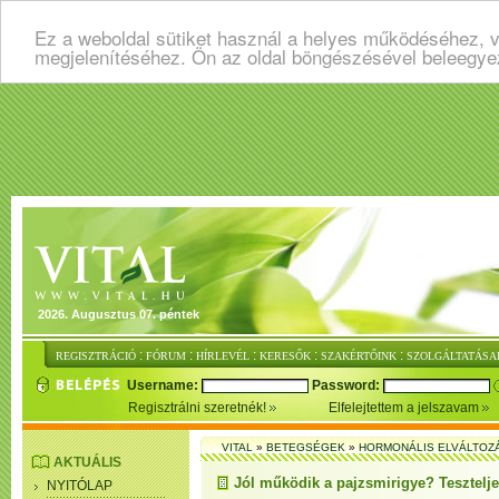
Ez a weboldal sütiket használ a helyes működéséhez, v
megjelenítéséhez. Ön az oldal böngészésével beleegye
2026. Augusztus 07. péntek
:
:
:
:
:
REGISZTRÁCIÓ
FÓRUM
HÍRLEVÉL
KERESŐK
SZAKÉRTŐINK
SZOLGÁLTATÁSA
Username:
Password:
Regisztrálni szeretnék!
Elfelejtettem a jelszavam
VITAL
»
BETEGSÉGEK
»
HORMONÁLIS ELVÁLTOZ
AKTUÁLIS
Jól működik a pajzsmirigye? Tesztelje
NYITÓLAP