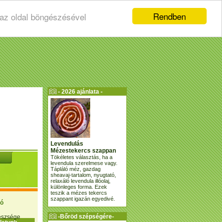
Rendben
 az oldal böngészésével
- 2026 ajánlata -
Levendulás
Mézestekercs szappan
Tökéletes választás, ha a
levendula szerelmese vagy.
Tápláló méz, gazdag
sheavaj-tartalom, nyugtató,
relaxáló levendula illóolaj,
különleges forma. Ezek
teszik a mézes tekercs
szappant igazán egyedivé.
ió
-Bőröd szépségére-
gészsége