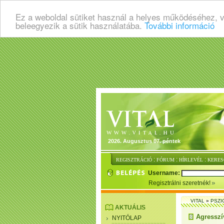
Ez a weboldal sütiket használ a helyes működéséhez, 
beleegyezik a sütik használatába.
További információ
2026. Augusztus 07. péntek
:
:
:
REGISZTRÁCIÓ
FÓRUM
HÍRLEVÉL
KERES
Username:
Regisztrálni szeretnék!
VITAL
»
PSZI
AKTUÁLIS
Agresszí
NYITÓLAP