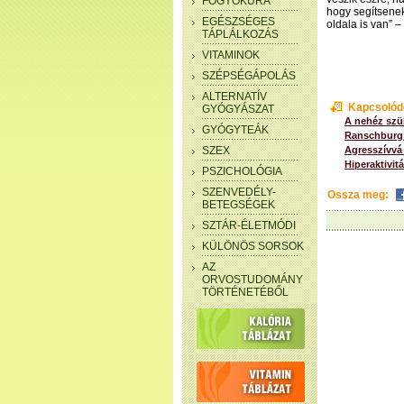
FOGYÓKÚRA
hogy segítsenek
EGÉSZSÉGES
oldala is van” 
TÁPLÁLKOZÁS
VITAMINOK
SZÉPSÉGÁPOLÁS
ALTERNATÍV
Kapcsolód
GYÓGYÁSZAT
A nehéz szül
GYÓGYTEÁK
Ranschburg 
SZEX
Agresszívvá 
Hiperaktivit
PSZICHOLÓGIA
SZENVEDÉLY-
Ossza meg:
BETEGSÉGEK
SZTÁR-ÉLETMÓDI
KÜLÖNÖS SORSOK
AZ
ORVOSTUDOMÁNY
TÖRTÉNETÉBŐL