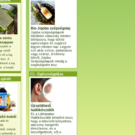
atunk
Bio Jojoba szépségolaj
Jojoba szépségolajunk
tökéletes választás minden
s-sörös
bőrtípusra, hogy bőröd
szappan
egészséges és sugárzó
legyen minden nap. Legyen
nyáink is
szó akár zsíros, pattanásos
gy sörtől
vagy száraz, érzékeny
 nő a haj,
bőrről, Jojoba
 lesz. A
Szépségolajunk mindig a
kkenti a haj
segítségedre lesz.
t, a korpát.
- Egészségpláza
ajánlatunk -
ajánló
Újratölthető
hallókészülék
Ez a Láthatatlan
ító koktél
Hallókészülék lehetővé teszi,
hogy a televíziót kényelmes,
osabb és
alacsony hangerőn
ebb
élvezhesse, és a
kből, melyek
beszélgetések, sőt a
 serkentik a