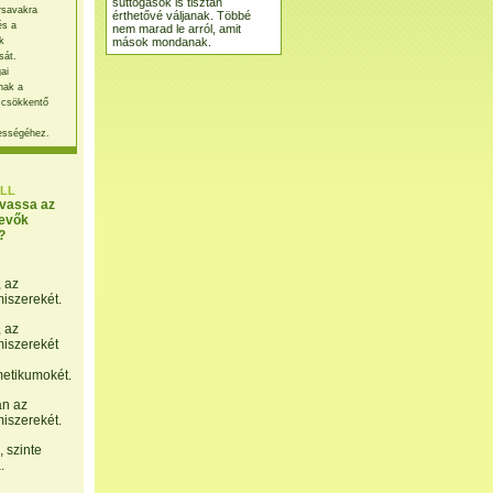
suttogások is tisztán
rsavakra
érthetővé váljanak. Többé
és a
nem marad le arról, amit
mások mondanak.
k
sát.
ai
nak a
 csökkentő
ességéhez.
LL
lvassa az
evők
?
, az
miszerekét.
, az
miszerekét
etikumokét.
án az
miszerekét.
 szinte
.