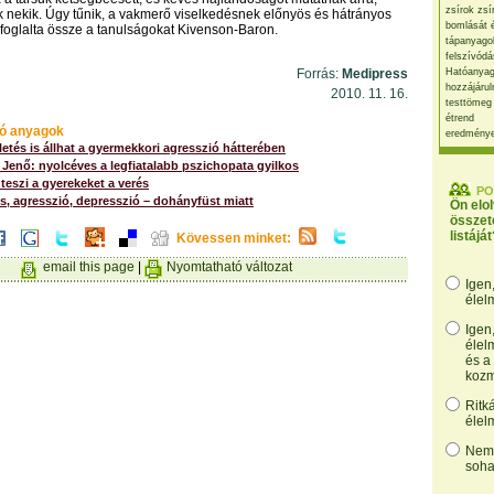
zsírok zsí
 nekik. Úgy tűnik, a vakmerő viselkedésnek előnyös és hátrányos
bomlását 
– foglalta össze a tanulságokat Kivenson-Baron.
tápanyago
felszívódá
Forrás:
Medipress
Hatóanyag
hozzájárul
2010. 11. 16.
testtömeg
étrend
ó anyagok
eredmény
etés is állhat a gyermekkori agresszió hátterében
Jenő: nyolcéves a legfiatalabb pszichopata gyilkos
teszi a gyerekeket a verés
PO
ás, agresszió, depresszió – dohányfüst miatt
Ön elo
összet
listáját
Kövessen minket:
email this page
|
Nyomtatható változat
Igen
élel
Igen
élel
és a
kozm
Ritk
élel
Nem,
soha