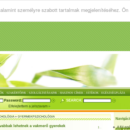
valamint személyre szabott tartalmak megjelenítéséhez. Ön
:
:
:
:
:
ŐK
SZAKÉRTŐINK
SZOLGÁLTATÁSAINK
HASZNOS CÍMEK
JÁTÉKOK
EGÉSZSÉGPLÁZA
Password:
SEARCH:
Elfelejtettem a jelszavam
CHOLÓGIA
»
GYERMEKPSZICHOLÓGIA
Navigác
vabbak lehetnek a vakmerő gyerekek
A fül e
1 .