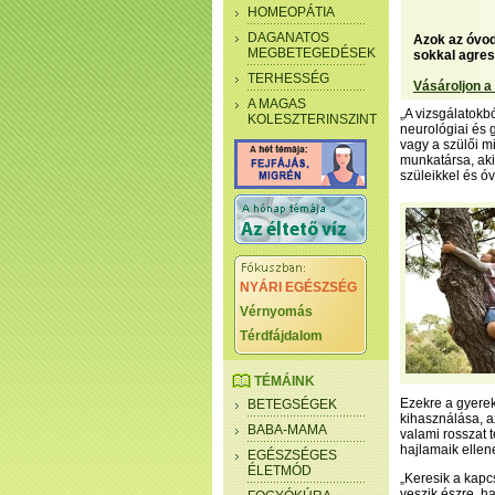
HOMEOPÁTIA
DAGANATOS
Azok az óvod
MEGBETEGEDÉSEK
sokkal agress
TERHESSÉG
Vásároljon a
A MAGAS
„A vizsgálatokb
KOLESZTERINSZINT
neurológiai és 
vagy a szülői m
munkatársa, aki
szüleikkel és óv
NYÁRI EGÉSZSÉG
Vérnyomás
Térdfájdalom
TÉMÁINK
Ezekre a gyerek
BETEGSÉGEK
kihasználása, 
BABA-MAMA
valami rosszat 
hajlamaik ellen
EGÉSZSÉGES
ÉLETMÓD
„Keresik a kap
veszik észre, h