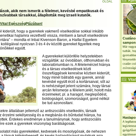
Ajánl
OLDAL
ások, akik nem ismerik a félelmet, kevésbé empatikusak és
zívabbak társaikkal, állapították meg izraeli kutatók.
 Vital EgészségPlázában!
ól kiderült, hogy a gyerekek vakmerő viselkedése sokkal inkább
genetikai hajlamra vezethető vissza, mintsem a tanult viselkedésre
Csaláno
intára” – mondta el Inbal Kivenson-Baron, a Haifai Egyetem
sampon
 kollégáival nyolcvan 3 és 4 év közötti gyereket figyeltek meg
Már nagya
ónőikkel együtt.
tudták, ho
gyorsabban
A gyerekeket különféle helyzetekben
fényesebb
vizsgálták: az óvodában, otthonukban és
csalán csö
laboratóriumban is. A félelemérzet hiánya
zsírosságá
és a társas viselkedések közti
összefüggések keresése közben kiderült,
hogy minél bátrabb egy gyerek, annál
Vital 
kevésbé együtt érző a kortársaival, sőt az
is nehézséget jelent számára, hogy társai
arcán felismerje a félelem jelét, holott más
érzelmeket, pl. a haragot, meglepődést,
boldogságot, szomorúságot, gond nélkül
be tud azonosítani.
ekre általában jellemző az antiszociális viselkedés, társaik
az érzelmi sekélyesség és a megbánás és bűntudat hiánya, ha
Haslapos
tettek. Érdekes eredménye a tanulmánynak, hogy antiszociális
A legillat
ére ezek a gyerekek viszonylag barátságosak.
legízletes
gyógyfűve
csolatot más gyerekekkel, kedvesek és mosolygósak, de nehezen
együttesen
a a társuk kétségbeesett, és kevés hajlandóságot mutatnak arra,