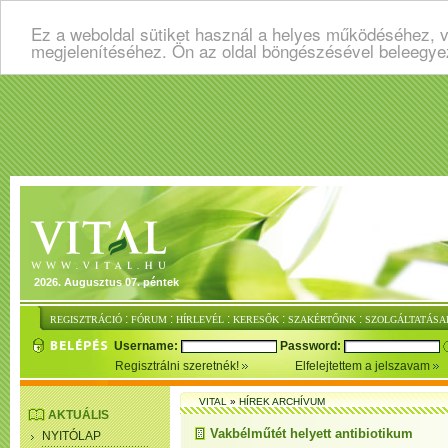
Ez a weboldal sütiket használ a helyes működéséhez, v
megjelenítéséhez. Ön az oldal böngészésével beleegye
2026. Augusztus 07. péntek
:
:
:
:
:
REGISZTRÁCIÓ
FÓRUM
HÍRLEVÉL
KERESŐK
SZAKÉRTŐINK
SZOLGÁLTATÁSA
Username:
Password:
Regisztrálni szeretnék!
Elfelejtettem a jelszavam
VITAL
»
HÍREK ARCHÍVUM
AKTUÁLIS
Vakbélműtét helyett antibiotikum
NYITÓLAP