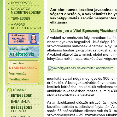
HOMEOPÁTIA
DAGANATOS
Antibiotikumos kezelést javasolnak 
MEGBETEGEDÉSEK
végzett operáció, a vakbélműtét helye
vakbélgyulladás szövődménymentes v
TERHESSÉG
ellátására.
A MAGAS
KOLESZTERINSZINT
Vásároljon a Vital EgészségPlázában!
A vakbél az emésztés folyamatában haték
viszont gyakran begyullad –kiváltképp 10
szövődményei halálosak lehetnek. A gyulla
általános hashártya-gyulladást okozhat, ami
A vakbél eltávolítása milliók életét menti 
felnyitása nélkül, laparoszkópiával végezn
NYÁRI EGÉSZSÉG
Vérnyomás
munkatársaival négy megfigyelés 900 felnő
Térdfájdalom
értékelték. A betegek szövődménymentes 
kerültek kórházba, és közülük véletlensze
TÉMÁINK
antibiotikus kezelésben részesült, míg 43
úton eltávolították a vakbelét.
BETEGSÉGEK
BABA-MAMA
Az antibiotikumot először intravénás injek
kezelést tabletta szedésével folytatták. Az
EGÉSZSÉGES
során 63 százalékban sikeres volt és 31 s
ÉLETMÓD
szövődményeket – 39 százalékban ritkább