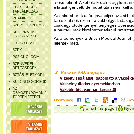
FOGYÓKÚRA
átesetteknél. A kétféle kezelés egyformá
ellátást igényelt, de műtét után nem kell a 
EGÉSZSÉGES
TÁPLÁLKOZÁS
A szakemberek azért javasolják az antibio
VITAMINOK
tapasztalatok szerint a vakbélgyulladás gy
csak egy ötöde igényel tényleges operációt.
SZÉPSÉGÁPOLÁS
a baktériumok kiszámíthatatlanul reziszte
ALTERNATÍV
GYÓGYÁSZAT
Az eredmények a British Medical Journal
jelentek meg.
GYÓGYTEÁK
SZEX
PSZICHOLÓGIA
SZENVEDÉLY-
BETEGSÉGEK
Kapcsolódó anyagok
SZTÁR-ÉLETMÓDI
Vizeletvizsgálattal igazolható a vakbélg
KÜLÖNÖS SORSOK
Vakbélgyulladás gyermekkorban
AZ
Vakbélműtét vaginán keresztül
ORVOSTUDOMÁNY
TÖRTÉNETÉBŐL
Ossza meg:
Köv
email this page
|
Nyom