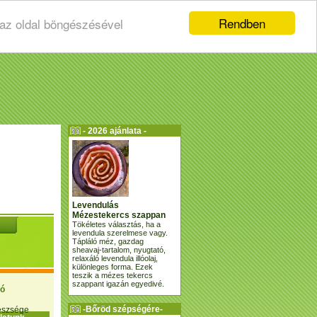
Rendben
 az oldal böngészésével
- 2026 ajánlata -
Levendulás
Mézestekercs szappan
Tökéletes választás, ha a
levendula szerelmese vagy.
Tápláló méz, gazdag
sheavaj-tartalom, nyugtató,
relaxáló levendula illóolaj,
különleges forma. Ezek
teszik a mézes tekercs
szappant igazán egyedivé.
ió
-Bőröd szépségére-
gészsége