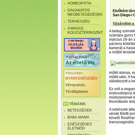
HOMEOPÁTIA
DAGANATOS
Elsőként távo
MEGBETEGEDÉSEK
San Diego-i 
TERHESSÉG
Vásároljon a
A MAGAS
A beteg szervek
KOLESZTERINSZINT
számára gyors f
március 26-án z
páciens köldöké
kamerát a hasü
a műtéti területe
műtét alanya, e
műtét után. A ha
NYÁRI EGÉSZSÉG
vállalkozott a 
Vérnyomás
Ez volt a negye
Térdfájdalom
endoszkópos) te
módszereinek ku
finomításán dolg
TÉMÁINK
A sebészek álta
BETEGSÉGEK
vénák fölötti p
BABA-MAMA
követő RealHand
transzvagináli
EGÉSZSÉGES
ÉLETMÓD