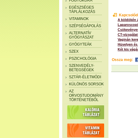
FOGYÓKÚRA
EGÉSZSÉGES
TÁPLÁLKOZÁS
Kapcsolód
VITAMINOK
A köldökén á
Laparoscopi
SZÉPSÉGÁPOLÁS
Csökevényes
ALTERNATÍV
CT-vizsgálat
GYÓGYÁSZAT
Vaginán kere
GYÓGYTEÁK
Hüvelyen és 
Két kis vágá
SZEX
PSZICHOLÓGIA
Ossza meg:
SZENVEDÉLY-
BETEGSÉGEK
SZTÁR-ÉLETMÓDI
KÜLÖNÖS SORSOK
AZ
ORVOSTUDOMÁNY
TÖRTÉNETÉBŐL