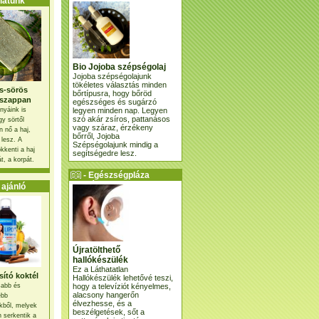
atunk
Bio Jojoba szépségolaj
Jojoba szépségolajunk
tökéletes választás minden
s-sörös
bőrtípusra, hogy bőröd
szappan
egészséges és sugárzó
legyen minden nap. Legyen
nyáink is
szó akár zsíros, pattanásos
gy sörtől
vagy száraz, érzékeny
 nő a haj,
bőrről, Jojoba
 lesz. A
Szépségolajunk mindig a
kkenti a haj
segítségedre lesz.
t, a korpát.
- Egészségpláza
ajánlatunk -
ajánló
Újratölthető
hallókészülék
Ez a Láthatatlan
ító koktél
Hallókészülék lehetővé teszi,
hogy a televíziót kényelmes,
osabb és
alacsony hangerőn
ebb
élvezhesse, és a
kből, melyek
beszélgetések, sőt a
 serkentik a