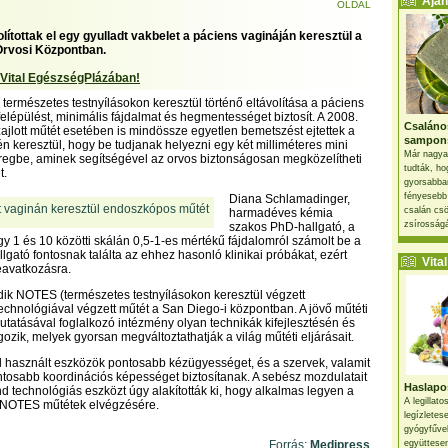
Ajánl
OLDAL
lítottak el egy gyulladt vakbelet a páciens vagináján keresztül a
Orvosi Központban.
 Vital EgészségPlázában!
 természetes testnyílásokon keresztül történő eltávolítása a páciens
elépülést, minimális fájdalmat és hegmentességet biztosít. A 2008.
Csaláno
ajlott műtét esetében is mindössze egyetlen bemetszést ejtettek a
sampon
n keresztül, hogy be tudjanak helyezni egy két milliméteres mini
Már nagya
regbe, aminek segítségével az orvos biztonságosan megközelítheti
tudták, ho
t.
gyorsabban
fényesebb
Diana Schlamadinger,
csalán csö
harmadéves kémia
zsírosságá
szakos PhD-hallgató, a
gy 1 és 10 közötti skálán 0,5-1-es mértékű fájdalomról számolt be a
llgató fontosnak találta az ehhez hasonló klinikai próbákat, ezért
Vital 
beavatkozásra.
dik NOTES (természetes testnyílásokon keresztül végzett
chnológiával végzett műtét a San Diego-i központban. A jövő műtéti
tatásával foglalkozó intézmény olyan technikák kifejlesztésén és
ozik, melyek gyorsan megváltoztathatják a világ műtéti eljárásait.
l használt eszközök pontosabb kézügyességet, és a szervek, valamit
ontosabb koordinációs képességet biztosítanak. A sebész mozdulatait
Haslapos
 technológiás eszközt úgy alakították ki, hogy alkalmas legyen a
A legillat
s NOTES műtétek elvégzésére.
legízletes
gyógyfűve
Forrás:
Medipress
együttesen