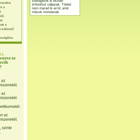
suttogások is tisztán
rsavakra
érthetővé váljanak. Többé
és a
nem marad le arról, amit
mások mondanak.
k
sát.
ai
nak a
 csökkentő
ességéhez.
LL
lvassa az
evők
?
, az
miszerekét.
, az
miszerekét
etikumokét.
án az
miszerekét.
 szinte
.