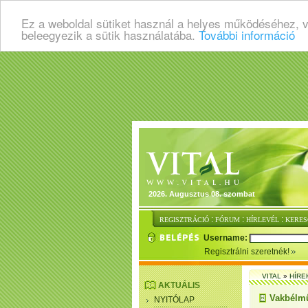
Ez a weboldal sütiket használ a helyes működéséhez, 
beleegyezik a sütik használatába.
További információ
2026. Augusztus 08. szombat
:
:
:
REGISZTRÁCIÓ
FÓRUM
HÍRLEVÉL
KERES
Username:
Regisztrálni szeretnék!
VITAL
»
HÍRE
AKTUÁLIS
Vakbélmű
NYITÓLAP