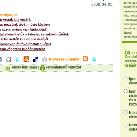
zsírok zsí
2008. 04. 01.
bomlását 
tápanyago
ó anyagok
felszívódá
t vették ki a veséjét
Hatóanyag
a: nézzünk tévét műtét közben
hozzájárul
testtömeg
 szerv, mégis van funkciója?
étrend
tal elkerülhetők a felesleges vakbélműtétek
eredmény
sztül vették ki a donor veséjét
köldökön át távolítottak el lépet
ssal végeztek tüdőátültetést
PO
Ön elo
Kövessen minket:
összet
listáját
email this page
|
Nyomtatható változat
Igen
élel
Igen
élel
és a
kozm
Ritk
élel
Nem,
soha