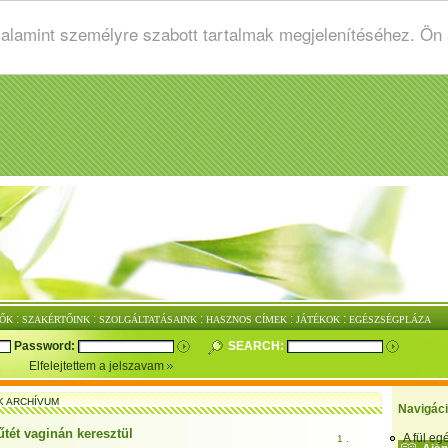
valamint személyre szabott tartalmak megjelenítéséhez. Ön
:
:
:
:
:
ŐK
SZAKÉRTŐINK
SZOLGÁLTATÁSAINK
HASZNOS CÍMEK
JÁTÉKOK
EGÉSZSÉGPLÁZA
Password:
SEARCH:
Elfelejtettem a jelszavam
K ARCHÍVUM
Navigác
tét vaginán keresztül
A fül e
1 .