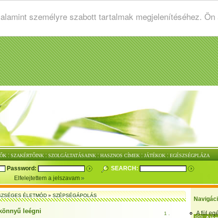
valamint személyre szabott tartalmak megjelenítéséhez. Ön
:
:
:
:
:
ŐK
SZAKÉRTŐINK
SZOLGÁLTATÁSAINK
HASZNOS CÍMEK
JÁTÉKOK
EGÉSZSÉGPLÁZA
Password:
SEARCH:
Elfelejtettem a jelszavam
SZSÉGES ÉLETMÓD
»
SZÉPSÉGÁPOLÁS
Navigác
 könnyű leégni
A fül e
1 .