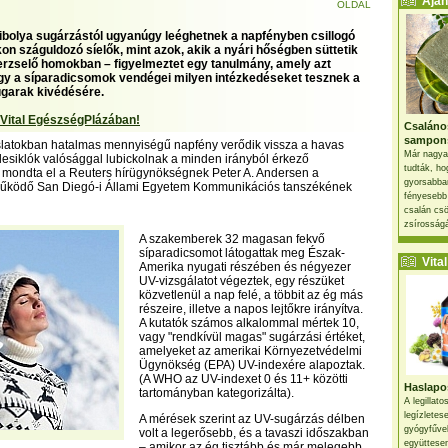
Ajánl
OLDAL
aibolya sugárzástól ugyanúgy leéghetnek a napfényben csillogó
on száguldozó síelők, mint azok, akik a nyári hőségben süttetik
rzselő homokban – figyelmeztet egy tanulmány, amely azt
ogy a síparadicsomok vendégei milyen intézkedéseket tesznek a
garak kivédésére.
 Vital EgészségPlázában!
Csaláno
sampon
slatokban hatalmas mennyiségű napfény verődik vissza a havas
Már nagya
a lesiklók valósággal lubickolnak a minden irányból érkező
tudták, ho
 mondta el a Reuters hírügynökségnek Peter A. Andersen a
gyorsabban
működő San Diegó-i Állami Egyetem Kommunikációs tanszékének
fényesebb
csalán csö
zsírosságá
A szakemberek 32 magasan fekvő
síparadicsomot látogattak meg Észak-
Vital 
Amerika nyugati részében és négyezer
UV-vizsgálatot végeztek, egy részüket
közvetlenül a nap felé, a többit az ég más
részeire, illetve a napos lejtőkre irányítva.
A kutatók számos alkalommal mértek 10,
vagy "rendkívül magas" sugárzási értéket,
amelyeket az amerikai Környezetvédelmi
Ügynökség (EPA) UV-indexére alapoztak.
(A WHO az UV-indexet 0 és 11+ közötti
Haslapos
tartományban kategorizálta).
A legillat
legízletes
A mérések szerint az UV-sugárzás délben
gyógyfűve
volt a legerősebb, és a tavaszi időszakban
együttesen
– amikor az ég tisztább és már melegebb