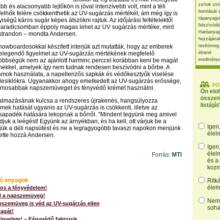
zsírok zsí
 és alacsonyabb lejtőkön is jóval intenzívebb volt, mint a téli
bomlását 
elhők felére csökkenthetik az UV-sugárzás mértékét, ám még így is
tápanyago
ségű káros sugár képes átszökni rajtuk. Az időjárási feltételektől
felszívódá
paradicsomban éppoly magas lehet az UV sugárzás mértéke, mint
Hatóanyag
 strandon – mondta Andersen.
hozzájárul
snowboardosokkal készített interjúk azt mutatták, hogy az emberek
testtömeg
 elegendő figyelmet az UV-sugárzás mértékének megfelelő
étrend
öbbségük nem az ajánlott harminc perccel korábban keni be magát
eredmény
mekkel, amelyek így nem tudnak rendesen beszívódni a bőrbe. A
amok használata, a napellenzős sapkák és védőkesztyűk viselése
 lesiklókra. Ugyanakkor ahogy emelkedett az UV-sugárzás erőssége,
PO
jlamosabbak napszemüveget és fényvédő krémet használni.
Ön elo
összet
kalmazásának kulcsa a rendszeres újrakenés, hangsúlyozza
listáját
mek hatását ugyanis az UV-sugárzás is csökkenti, illetve az
sapadék hatására lekopnak a bőrről. "Mindent tegyünk meg amivel
djuk a leégést! Együnk az árnyékban, és ha kell, ott várjuk be a
Igen
ljük a déli napsütést és ne a legragyogóbb tavaszi napokon menjünk
élel
ette hozzá Andersen.
Igen
élel
Forrás:
MTI
és a
kozm
ó anyagok
Ritk
élel
tos a fényvédelem!
él a napszemüveg!
Nem,
pszemüveg is véd az UV-sugárzás ellen
soha
agát!
igyelem! – Fényvédő faktorok