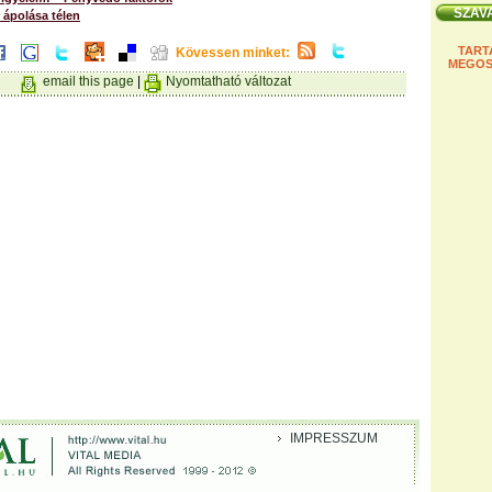
 ápolása télen
TART
Kövessen minket:
MEGOS
email this page
|
Nyomtatható változat
IMPRESSZUM