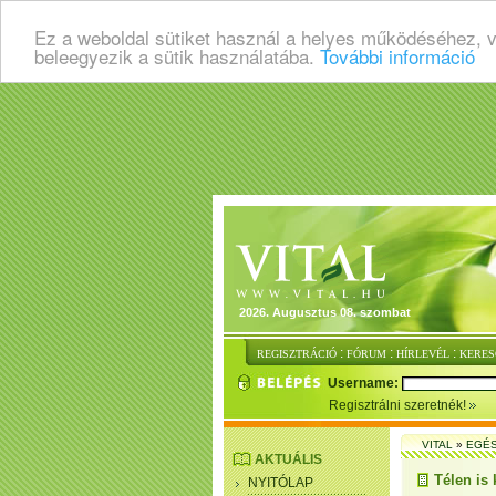
Ez a weboldal sütiket használ a helyes működéséhez, 
beleegyezik a sütik használatába.
További információ
2026. Augusztus 08. szombat
:
:
:
REGISZTRÁCIÓ
FÓRUM
HÍRLEVÉL
KERES
Username:
Regisztrálni szeretnék!
VITAL
»
EGÉ
AKTUÁLIS
Télen is
NYITÓLAP