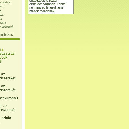
suttogások is tisztán
rsavakra
érthetővé váljanak. Többé
és a
nem marad le arról, amit
mások mondanak.
k
sát.
ai
nak a
 csökkentő
ességéhez.
LL
lvassa az
evők
?
, az
miszerekét.
, az
miszerekét
etikumokét.
án az
miszerekét.
 szinte
.