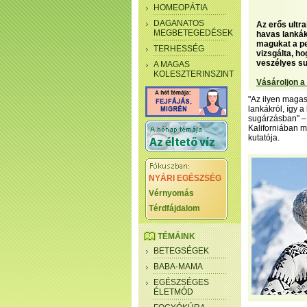
HOMEOPÁTIA
DAGANATOS
Az erős ultr
MEGBETEGEDÉSEK
havas lankák
magukat a pe
TERHESSÉG
vizsgálta, h
veszélyes su
A MAGAS
KOLESZTERINSZINT
Vásároljon a
"Az ilyen maga
lankákról, így 
sugárzásban" –
Kaliforniában 
kutatója.
NYÁRI EGÉSZSÉG
Vérnyomás
Térdfájdalom
TÉMÁINK
BETEGSÉGEK
BABA-MAMA
EGÉSZSÉGES
ÉLETMÓD