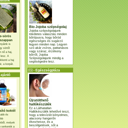
atunk
Bio Jojoba szépségolaj
Jojoba szépségolajunk
tökéletes választás minden
s-sörös
bőrtípusra, hogy bőröd
szappan
egészséges és sugárzó
legyen minden nap. Legyen
nyáink is
szó akár zsíros, pattanásos
gy sörtől
vagy száraz, érzékeny
 nő a haj,
bőrről, Jojoba
 lesz. A
Szépségolajunk mindig a
kkenti a haj
segítségedre lesz.
t, a korpát.
- Egészségpláza
ajánlatunk -
ajánló
Újratölthető
hallókészülék
Ez a Láthatatlan
ító koktél
Hallókészülék lehetővé teszi,
hogy a televíziót kényelmes,
osabb és
alacsony hangerőn
ebb
élvezhesse, és a
kből, melyek
beszélgetések, sőt a
 serkentik a