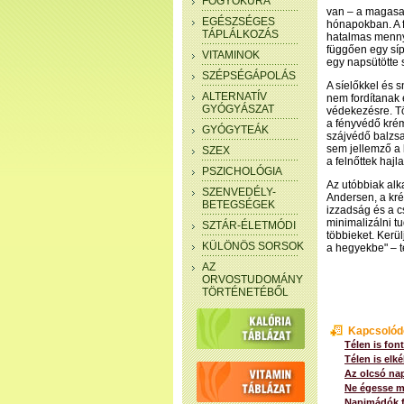
FOGYÓKÚRA
van – a magasabb
EGÉSZSÉGES
hónapokban. A f
TÁPLÁLKOZÁS
hatalmas mennyi
függően egy sí
VITAMINOK
egy napsütötte
SZÉPSÉGÁPOLÁS
A síelőkkel és 
ALTERNATÍV
nem fordítanak
GYÓGYÁSZAT
védekezésre. T
a fényvédő kré
GYÓGYTEÁK
szájvédő balzs
sem jellemző a
SZEX
a felnőttek ha
PSZICHOLÓGIA
Az utóbbiak al
SZENVEDÉLY-
Andersen, a kré
BETEGSÉGEK
izzadság és a c
minimalizálni tu
SZTÁR-ÉLETMÓDI
többieket. Kerü
KÜLÖNÖS SORSOK
a hegyekbe" – t
AZ
ORVOSTUDOMÁNY
TÖRTÉNETÉBŐL
Kapcsolód
Télen is fon
Télen is elk
Az olcsó na
Ne égesse m
Napimádók f