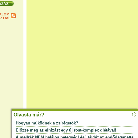
ALOM
ZTÁS
Olvasta már?
Hogyan működnek a zsírégetők?
Előzze meg az elhízást egy új rost-komplex diétával!
A mellrák NEM halálos betegség! 4+1 tévhit az emlődaganattal