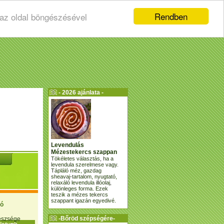
Rendben
 az oldal böngészésével
- 2026 ajánlata -
Levendulás
Mézestekercs szappan
Tökéletes választás, ha a
levendula szerelmese vagy.
Tápláló méz, gazdag
sheavaj-tartalom, nyugtató,
relaxáló levendula illóolaj,
különleges forma. Ezek
teszik a mézes tekercs
szappant igazán egyedivé.
ió
-Bőröd szépségére-
gészsége