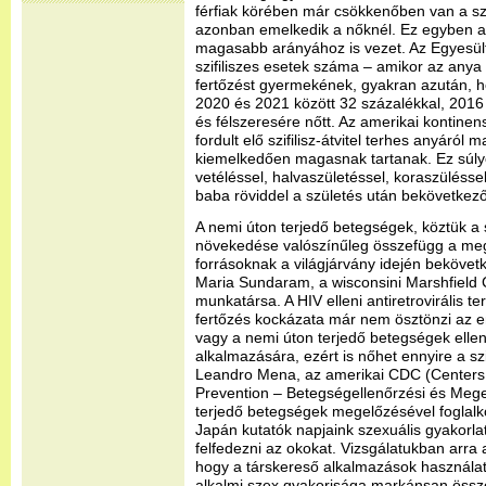
férfiak körében már csökkenőben van a szi
azonban emelkedik a nőknél. Ez egyben a ve
magasabb arányához is vezet. Az Egyesült
szifiliszes esetek száma – amikor az anya 
fertőzést gyermekének, gyakran azután, ho
2020 és 2021 között 32 százalékkal, 2016
és félszeresére nőtt. Az amerikai kontin
fordult elő szifilisz-átvitel terhes anyáró
kiemelkedően magasnak tartanak. Ez súly
vetéléssel, halvaszületéssel, koraszüléssel
baba röviddel a születés után bekövetkező
A nemi úton terjedő betegségek, köztük a sz
növekedése valószínűleg összefügg a meg
forrásoknak a világjárvány idején bekövetk
Maria Sundaram, a wisconsini Marshfield C
munkatársa. A HIV elleni antiretrovirális t
fertőzés kockázata már nem ösztönzi az 
vagy a nemi úton terjedő betegségek ellen
alkalmazására, ezért is nőhet ennyire a sz
Leandro Mena, az amerikai CDC (Centers 
Prevention – Betegségellenőrzési és Mege
terjedő betegségek megelőzésével foglalk
Japán kutatók napjaink szexuális gyakorl
felfedezni az okokat. Vizsgálatukban arra a
hogy a társkereső alkalmazások használat
alkalmi szex gyakorisága markánsan összefü