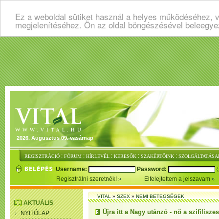
Ez a weboldal sütiket használ a helyes működéséhez, v
megjelenítéséhez. Ön az oldal böngészésével beleegye
2026. Augusztus 09. vasárnap
:
:
:
:
:
REGISZTRÁCIÓ
FÓRUM
HÍRLEVÉL
KERESŐK
SZAKÉRTŐINK
SZOLGÁLTATÁSA
Username:
Password:
Regisztrálni szeretnék!
Elfelejtettem a jelszavam
VITAL
»
SZEX
»
NEMI BETEGSÉGEK
AKTUÁLIS
Újra itt a Nagy utánzó - nő a szifilisz
NYITÓLAP