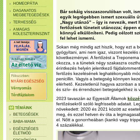
HOMEOPÁTIA
DAGANATOS
Bár sokáig visszaszorulóban volt, ism
MEGBETEGEDÉSEK
egyik legrégebben ismert szexuális 
„Nagy utánzó” – így is nevezik, mert
TERHESSÉG
fertőzések tüneteit utánozza; éppen e
A MAGAS
könnyű elkülöníteni. Pedig célzott sz
KOLESZTERINSZINT
fel lehet ismerni.
Sokan még mindig azt hiszik, hogy ezt a 
gyógyítani, ami nem igaz, viszont kezelés 
következményei. A fertőzést a Treponema
okozza, s a tünetek négy szakaszra osztha
érintkezés helyén jelentkező fájdalomment
fertőzés kezelésének leghatékonyabb módj
penicillin. Vagyis a betegség könnyen kez
NYÁRI EGÉSZSÉG
elérhető. Kezeletlenül hagyva azonban a sz
Vérnyomás
és szív- és érrendszeri betegségekhez is 
Térdfájdalom
2023 tavaszán az Egyesült Államok
közzé
fertőzésekről szóló legfrissebb adatait. L
TÉMÁINK
növekedett: 2020 és 2021 között az eset
meg, és ezzel hetven év óta a legmagasab
BETEGSÉGEK
el. Nőtt a gonorrheában (kankó vagy trip
BABA-MAMA
4 százalékkal.
EGÉSZSÉGES
ÉLETMÓD