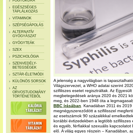
FOGYÓKÚRA
EGÉSZSÉGES
TÁPLÁLKOZÁS
VITAMINOK
SZÉPSÉGÁPOLÁS
ALTERNATÍV
GYÓGYÁSZAT
GYÓGYTEÁK
SZEX
PSZICHOLÓGIA
SZENVEDÉLY-
BETEGSÉGEK
SZTÁR-ÉLETMÓDI
A jelenség a nagyvilágban is tapasztalhat
KÜLÖNÖS SORSOK
Világszervezet, a WHO adatai szerint 2020-
AZ
szifiliszes esetet regisztráltak. Az Egyesült
ORVOSTUDOMÁNY
megbetegedések aránya 2020 és 2021 közö
TÖRTÉNETÉBŐL
meg, és 2022-ben 1948 óta a legmagasabb 
BBC írásában
. Kanadában 2011 és 2019
megnégyszereződött a szifilisszel megfer
az esetszámok 90 százalékkal emelkedtek
korábbi évtizedekben a legtöbb szifiliszes
és egyéb, férfiakkal szexuális kapcsolatot l
elő. A világ egyes részein – Kanadában, a