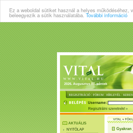
Ez a weboldal sütiket használ a helyes működéséhez, 
beleegyezik a sütik használatába.
További információ
2026. Augusztus 07. péntek
:
:
:
REGISZTRÁCIÓ
FÓRUM
HÍRLEVÉL
KERES
Username:
Regisztrálni szeretnék!
VITAL
»
FÓKU
AKTUÁLIS
Gyakran 
NYITÓLAP