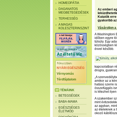
HOMEOPÁTIA
DAGANATOS
Az emberi ag
MEGBETEGEDÉSEK
leküzdhetetl
Kutatók erre
TERHESSÉG
gyakoribb az
A MAGAS
Vásároljon a
KOLESZTERINSZINT
A Washingtoni E
időben egyre tö
túlsúly. Egy ad
közösségben lén
évvel később.
kapcsolatban ré
NYÁRI EGÉSZSÉG
drogra, gyakran
Vérnyomás
„A szenvedélyb
Térdfájdalom
amikor az a kér
hatású szerre i
összefüggés isme
TÉMÁINK
is létezhet ilyen
BETEGSÉGEK
A szakember szer
BABA-MAMA
mint évtizedekk
az agyban, mint
EGÉSZSÉGES
az ételeknek a 
ÉLETMÓD
okozó kábítósze