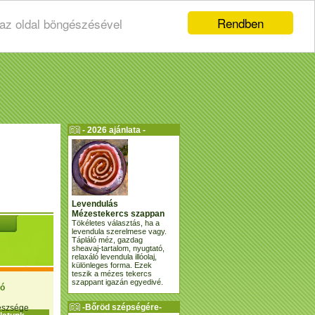
Rendben
 az oldal böngészésével
- 2026 ajánlata -
Levendulás
Mézestekercs szappan
Tökéletes választás, ha a
levendula szerelmese vagy.
Tápláló méz, gazdag
sheavaj-tartalom, nyugtató,
relaxáló levendula illóolaj,
különleges forma. Ezek
teszik a mézes tekercs
szappant igazán egyedivé.
ió
-Bőröd szépségére-
gészsége