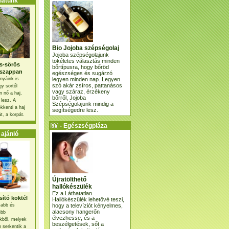
atunk
Bio Jojoba szépségolaj
Jojoba szépségolajunk
tökéletes választás minden
s-sörös
bőrtípusra, hogy bőröd
szappan
egészséges és sugárzó
legyen minden nap. Legyen
nyáink is
szó akár zsíros, pattanásos
gy sörtől
vagy száraz, érzékeny
 nő a haj,
bőrről, Jojoba
 lesz. A
Szépségolajunk mindig a
kkenti a haj
segítségedre lesz.
t, a korpát.
- Egészségpláza
ajánlatunk -
ajánló
Újratölthető
hallókészülék
Ez a Láthatatlan
ító koktél
Hallókészülék lehetővé teszi,
hogy a televíziót kényelmes,
osabb és
alacsony hangerőn
ebb
élvezhesse, és a
kből, melyek
beszélgetések, sőt a
 serkentik a