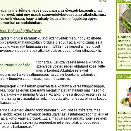
Ajánl
OLDAL
yban a mértéktelen evés ugyanarra az élvezeti központra hat
en erővel, mint egy másik szenvedélybetegség, az alkoholizmus.
 vezetik vissza, hogy a túlsúly és az alkoholfüggőség egyre
 amerikai társadalomban.
 Vital EgészségPlázában!
Csaláno
gyetem orvosi karának kutatói azt figyelték meg, hogy az utóbbi
sampon
bb családban halmozottan fordul elő együtt az alkoholizmus és a
Már nagya
atgyűjtő vizsgálat tanúsága szerint 1992-höz képest a megfigyelt
tudták, ho
yegesen többen lettek alkoholisták és ugyanakkor elhízottak tíz
gyorsabban
fényesebb
csalán csö
Richard A. Grucza vezetésével a kutatók a
zsírosságá
szenvedélybetegségek oldaláról közelítette
meg a kérdést. A kábítószerekkel
góta ismert a keresztfüggőség: ha valaki fogékony valamilyen
Vital 
 válik függővé valami más, hasonló szerre is.
etegségek kutatásában gyakran találkozunk a keresztfüggőséggel,
dés, hogy az egyik szer iránti megállíthatatlan hajlam más hasonló
s kialakul-e – a mondja Grucza. Az alkohol és a drogok esetén ez az
rt. Ez az új vizsgálat azt jelzi, hogy az alkohol és az elhízás között
 kapcsolat.”
int a jelenlegi étrend több kalóriát cukrot, sót és zsírt tartalmaz,
Haslapos
el előbb, ezek az anyagok pedig ugyanazt a jutalomközpontot érik el
A legillat
 az alkohol vagy a drogok. „Ez a magyarázata annak, hogy ezeknek
legízletes
túlfogyasztása azokra az emberekre jellemző, akik a függőséget
gyógyfűve
rekre is hajlamosak.”
együttesen