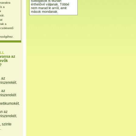
suttogások is tisztán
rsavakra
érthetővé váljanak. Többé
és a
nem marad le arról, amit
mások mondanak.
k
sát.
ai
nak a
 csökkentő
ességéhez.
LL
lvassa az
evők
?
, az
miszerekét.
, az
miszerekét
etikumokét.
án az
miszerekét.
 szinte
.