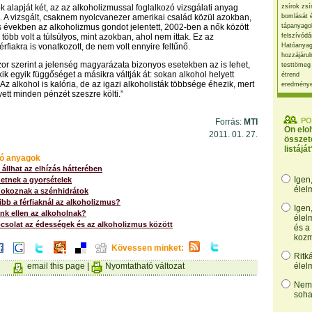
k alapját két, az az alkoholizmussal foglalkozó vizsgálati anyag
zsírok zsí
a. A vizsgált, csaknem nyolcvanezer amerikai család közül azokban,
bomlását 
 években az alkoholizmus gondot jelentett, 2002-ben a nők között
tápanyago
több volt a túlsúlyos, mint azokban, ahol nem ittak. Ez az
felszívódá
rfiakra is vonatkozott, de nem volt ennyire feltűnő.
Hatóanyag
hozzájárul
or szerint a jelenség magyarázata bizonyos esetekben az is lehet,
testtömeg
ik egyik függőséget a másikra váltják át: sokan alkohol helyett
étrend
Az alkohol is kalória, de az igazi alkoholisták többsége éhezik, mert
eredmény
ett minden pénzét szeszre költi.”
PO
Forrás:
MTI
Ön elo
2011. 01. 27.
összet
listáját
ó anyagok
állhat az elhízás hátterében
Igen
etnek a gyorsételek
élel
okoznak a szénhidrátok
ibb a férfiaknál az alkoholizmus?
Igen
nk ellen az alkoholnak?
élel
csolat az édességek és az alkoholizmus között
és a
kozm
Kövessen minket:
Ritk
email this page
|
Nyomtatható változat
élel
Nem,
soha