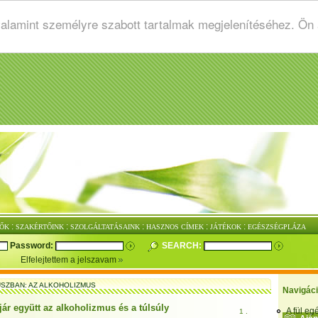
valamint személyre szabott tartalmak megjelenítéséhez. Ön
:
:
:
:
:
ŐK
SZAKÉRTŐINK
SZOLGÁLTATÁSAINK
HASZNOS CÍMEK
JÁTÉKOK
EGÉSZSÉGPLÁZA
Password:
SEARCH:
Elfelejtettem a jelszavam
SZBAN: AZ ALKOHOLIZMUS
Navigác
jár együtt az alkoholizmus és a túlsúly
A fül e
1 .