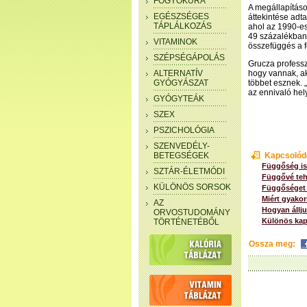
FOGYÓKÚRA
A megállapításo
EGÉSZSÉGES
áttekintése adt
TÁPLÁLKOZÁS
ahol az 1990-es
49 százalékban 
VITAMINOK
összefüggés a fé
SZÉPSÉGÁPOLÁS
Grucza professz
ALTERNATÍV
hogy vannak, ak
GYÓGYÁSZAT
többet esznek. „
az ennivaló hely
GYÓGYTEÁK
SZEX
PSZICHOLÓGIA
SZENVEDÉLY-
BETEGSÉGEK
Kapcsolód
Függőség is 
SZTÁR-ÉLETMÓDI
Függővé teh
KÜLÖNÖS SORSOK
Függőséget 
Miért gyakor
AZ
Hogyan állju
ORVOSTUDOMÁNY
Különös kap
TÖRTÉNETÉBŐL
Ossza meg: