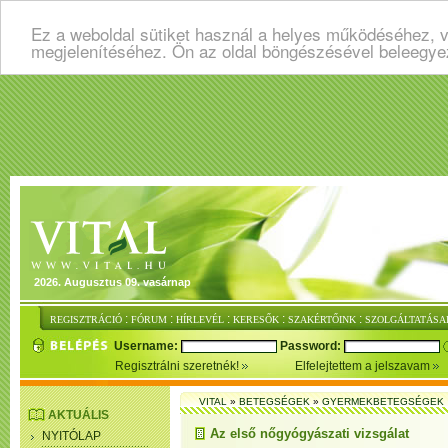
Ez a weboldal sütiket használ a helyes működéséhez, v
megjelenítéséhez. Ön az oldal böngészésével beleegye
2026. Augusztus 09. vasárnap
:
:
:
:
:
REGISZTRÁCIÓ
FÓRUM
HÍRLEVÉL
KERESŐK
SZAKÉRTŐINK
SZOLGÁLTATÁSA
Username:
Password:
Regisztrálni szeretnék!
Elfelejtettem a jelszavam
VITAL
»
BETEGSÉGEK
»
GYERMEKBETEGSÉGEK
AKTUÁLIS
Az első nőgyógyászati vizsgálat
NYITÓLAP