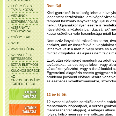
FOGYÓKÚRA
Nem fáj!
EGÉSZSÉGES
TÁPLÁLKOZÁS
Kicsi gyereknél is szükség lehet a hüvely
VITAMINOK
idegentest tisztázására, ami végbélvizsgál
tampont használó lányokat egy ujjal is vi
SZÉPSÉGÁPOLÁS
nélkül. Ugyanakkor ilyen esetre is rendel
ALTERNATÍV
hüvelytükör, a köztudatban „kacsának” ne
GYÓGYÁSZAT
kacsa csőréhez való hasonlósága miatt ka
GYÓGYTEÁK
Nem szűz lányoknál, rákszűrés során, óva
SZEX
eszközt, ami az összefekvő hüvelyfalakat s
láthatóvá válik a méh hüvelyi része és a 
PSZICHOLÓGIA
mintát vizsgálatra. Az eljárás nem fájdalmas
SZENVEDÉLY-
BETEGSÉGEK
Ezek után véleményt mondunk az adott es
továbbiakat: az esetleges labor- vagy ultr
SZTÁR-ÉLETMÓDI
váladéktenyésztést, vagy a tisztálkodási 
KÜLÖNÖS SORSOK
Egyértelmű diagnózis esetén gyógyszert ír
AZ
probléma jövőbeni előfordulására vonatkoz
ORVOSTUDOMÁNY
az esetleges következményekre, szövődm
TÖRTÉNETÉBŐL
12 év fölött
12 évesnél idősebb serdülők esetén érdek
menstruáció időpontjáról, a vérzés gyakor
menzesznaptár alapján), esetleges alhasi
folyás, külső nemi szervi elváltozás után.