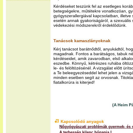
Kérdéseket teszünk fel az esetleges korá
betegségekre, műtétekre vonatkozóan, g
gyógyszerallergiával kapcsolatban, illetve
esetén annak gyakoriságáról, a szexuális 
védekezési módszerekről érdeklődünk.
Tanácsok kamaszlányoknak
Kérj tanácsot barátnődtől, anyukádtól, ho
magadnak. Fontos a barátságos, tabuk nélkü
kérdéseidet, amik zavarodban, első alkal
eszedbe. Könnyű, kétrészes ruhába öltöz
le- és felöltözésénél. A vizsgálat előtt ürí
a Te beleegyezéseddel lehet jelen a vizsg
minden esetben segít az orvosnak. Titokta
fiatalkorúra is kiterjed!
(A Heim P
Kapcsolódó anyagok
Nőgyógyászati problémák gyermek- és 
A terhesség kilenc hónapja I.