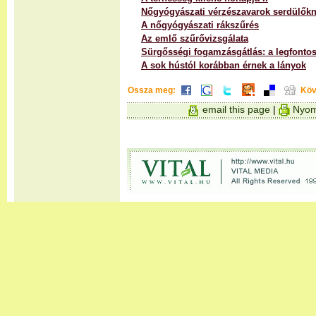
Nőgyógyászati vérzészavarok serdülőkn
A nőgyógyászati rákszűrés
Az emlő szűrővizsgálata
Sürgősségi fogamzásgátlás: a legfonto
A sok hústól korábban érnek a lányok
Ossza meg:
Köv
email this page
|
Nyom