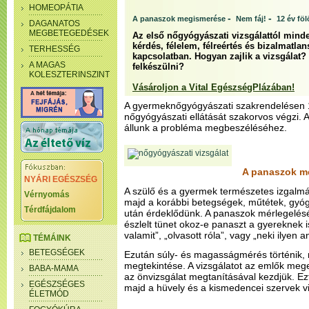
HOMEOPÁTIA
-
-
A panaszok megismerése
Nem fáj!
12 év föl
DAGANATOS
MEGBETEGEDÉSEK
Az első nőgyógyászati vizsgálattól minden
kérdés, félelem, félreértés és bizalmatla
TERHESSÉG
kapcsolatban. Hogyan zajlik a vizsgálat?
A MAGAS
felkészülni?
KOLESZTERINSZINT
Vásároljon a Vital EgészségPlázában!
A gyermeknőgyógyászati szakrendelésen 1
nőgyógyászati ellátását szakorvos végzi. 
állunk a probléma megbeszéléséhez.
A panaszok m
NYÁRI EGÉSZSÉG
A szülő és a gyermek természetes izgalmát
Vérnyomás
majd a korábbi betegségek, műtétek, gyóg
Térdfájdalom
után érdeklődünk. A panaszok mérlegelésé
észlelt tünet okoz-e panaszt a gyereknek i
valamit”, „olvasott róla”, vagy „neki ilyen 
TÉMÁINK
BETEGSÉGEK
Ezután súly- és magasságmérés történik, ma
megtekintése. A vizsgálatot az emlők mege
BABA-MAMA
az önvizsgálat megtanításával kezdjük. Ezt
EGÉSZSÉGES
majd a hüvely és a kismedencei szervek vi
ÉLETMÓD