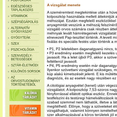
FOGYÓKÚRA
A vizsgálat menete
EGÉSZSÉGES
TÁPLÁLKOZÁS
A szeméremtest megtekintése után a hüvely
VITAMINOK
kolposzkóp használata mellett áttekintjük 
méhszájat. Ezután megfelelő eszközökkel c
SZÉPSÉGÁPOLÁS
anyagmintát veszünk a méhszáj felszínérő
ALTERNATÍV
vizsgáló orvos számára csak részben átteki
GYÓGYÁSZAT
méhnyak levált hámrétegeinek vizsgálatát j
elnevezett Pap-teszttel történik. A levett 
GYÓGYTEÁK
fixálás és speciális festés után történik a 
SZEX
• P1, P2 leletekben daganatgyanú nincs, t
PSZICHOLÓGIA
• P3 eredmény esetén megfelelő kezelés u
SZENVEDÉLY-
javasolt. Ha a lelet újból P3, akkor a szö
BETEGSÉGEK
feltétlenül javasolt.
SZTÁR-ÉLETMÓDI
• P4, P5 eredmény esetén már daganatgyanú
Ilyenkor szövettani vizsgálat szükséges,
KÜLÖNÖS SORSOK
kúp alakú kimetszését jelenti. E kis műtétt
AZ
diagnózis, és az esetek nagy részében ez a
ORVOSTUDOMÁNY
TÖRTÉNETÉBŐL
A citológiai anyagvétel (kenet) után vége
vizsgálatot. A kolposzkóp 7,53-szoros nagy
fényforrással ellátott optikai eszköz. Enne
testfelszíni és testüregi hámelváltozások 
szabad szemmel nem láthatók, illetve a lát
megítélhető. Előnye, hogy a szöveteket é
vizsgálhatjuk, valamint könnyen ismételhe
szer alkalmazásával a kóros területek jól 