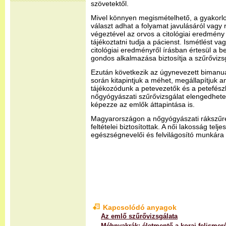
szövetektől.
Mivel könnyen megismételhető, a gyakorlo
választ adhat a folyamat javulásáról vagy 
végeztével az orvos a citológiai eredmény 
tájékoztatni tudja a pácienst. Ismétlést va
citológiai eredményről írásban értesül a b
gondos alkalmazása biztosítja a szűrőviz
Ezután következik az úgynevezett bimanuál
során kitapintjuk a méhet, megállapítjuk a
tájékozódunk a petevezetők és a petefészk
nőgyógyászati szűrővizsgálat elengedhetet
képezze az emlők áttapintása is.
Magyarországon a nőgyógyászati rákszűré
feltételei biztosítottak. A női lakosság tel
egészségnevelői és felvilágosító munkára
Kapcsolódó anyagok
Az emlő szűrővizsgálata
Méhnyakrák: életmentő a korai felismer