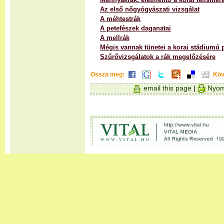
Az első nőgyógyászati vizsgálat
A méhtestrák
A petefészek daganatai
A mellrák
Mégis vannak tünetei a korai stádiumú 
Szűrővizsgálatok a rák megelőzésére
Ossza meg:
Köv
email this page
|
Nyom