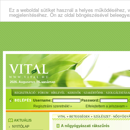
Ez a weboldal sütiket használ a helyes működéséhez, v
megjelenítéséhez. Ön az oldal böngészésével beleegye
2026. Augusztus 09. vasárnap
:
:
:
:
:
REGISZTRÁCIÓ
FÓRUM
HÍRLEVÉL
KERESŐK
SZAKÉRTŐINK
SZOLGÁLTATÁSA
Username:
Password:
Regisztrálni szeretnék!
Elfelejtettem a jelszavam
VITAL
»
BETEGSÉGEK
»
SZÜLÉSZET - NŐGYÓGY
AKTUÁLIS
A nőgyógyászati rákszűrés
NYITÓLAP