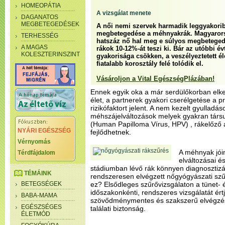
HOMEOPÁTIA
A vizsgálat menete
DAGANATOS
MEGBETEGEDÉSEK
A női nemi szervek harmadik leggyakori
megbetegedése a méhnyakrák. Magyaror
TERHESSÉG
hatszáz nő hal meg e súlyos megbeteged
A MAGAS
rákok 10-12%-át teszi ki. Bár az utóbbi é
KOLESZTERINSZINT
gyakorisága csökken, a veszélyeztetett é
fiatalabb korosztály felé tolódik el.
Vásároljon a Vital EgészségPlázában!
Ennek egyik oka a már serdülőkorban elk
élet, a partnerek gyakori cserélgetése a 
rizikófaktort jelent. A nem kezelt gyulladás
méhszájelváltozások melyek gyakran társu
(Human Papilloma Vírus, HPV) , rákelőző á
NYÁRI EGÉSZSÉG
fejlődhetnek.
Vérnyomás
A méhnyak jóin
Térdfájdalom
elváltozásai é
stádiumban lévő rák könnyen diagnosztizál
TÉMÁINK
rendszeresen elvégzett nőgyógyászati szűrő
BETEGSÉGEK
ez? Elsődleges szűrővizsgálaton a tünet-
időszakonkénti, rendszeres vizsgálatát ért
BABA-MAMA
szövődménymentes és szakszerű elvégzé
EGÉSZSÉGES
találati biztonság.
ÉLETMÓD