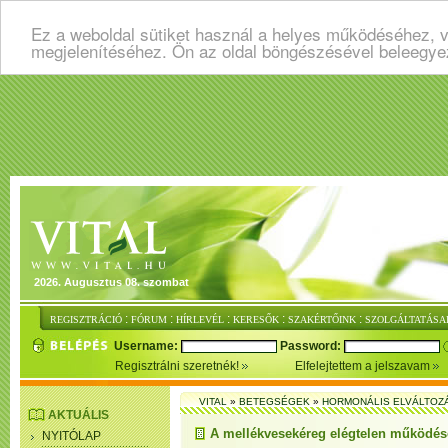
Ez a weboldal sütiket használ a helyes működéséhez, v
megjelenítéséhez. Ön az oldal böngészésével beleegye
2026. Augusztus 08. szombat
:
:
:
:
:
REGISZTRÁCIÓ
FÓRUM
HÍRLEVÉL
KERESŐK
SZAKÉRTŐINK
SZOLGÁLTATÁSA
Username:
Password:
Regisztrálni szeretnék!
Elfelejtettem a jelszavam
VITAL
»
BETEGSÉGEK
»
HORMONÁLIS ELVÁLTOZ
AKTUÁLIS
A mellékvesekéreg elégtelen működés
NYITÓLAP