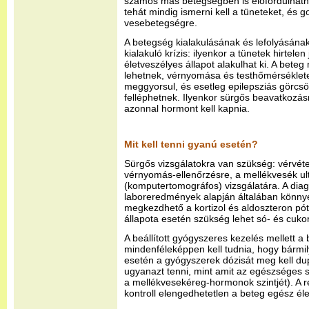
számos más betegségben is előfordulhat
tehát mindig ismerni kell a tüneteket, és g
vesebetegségre.
A betegség kialakulásának és lefolyásána
kialakuló krízis: ilyenkor a tünetek hirtele
életveszélyes állapot alakulhat ki. A beteg
lehetnek, vérnyomása és testhőmérséklet
meggyorsul, és esetleg epilepsziás görcsö
felléphetnek. Ilyenkor sürgős beavatkozá
azonnal hormont kell kapnia.
Mit kell tenni gyanú esetén?
Sürgős vizsgálatokra van szükség: vérvéte
vérnyomás-ellenőrzésre, a mellékvesék ul
(komputertomográfos) vizsgálatára. A diag
laboreredmények alapján általában könnyen 
megkezdhető a kortizol és aldoszteron pót
állapota esetén szükség lehet só- és cukor
A beállított gyógyszeres kezelés mellett a 
mindenféleképpen kell tudnia, hogy bármil
esetén a gyógyszerek dózisát meg kell dupl
ugyanazt tenni, mint amit az egészséges 
a mellékvesekéreg-hormonok szintjét). A r
kontroll elengedhetetlen a beteg egész él