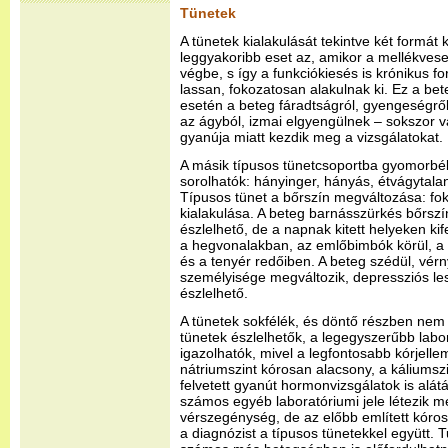
Tünetek
A tünetek kialakulását tekintve két formát k
leggyakoribb eset az, amikor a mellékve
végbe, s így a funkciókiesés is krónikus f
lassan, fokozatosan alakulnak ki. Ez a be
esetén a beteg fáradtságról, gyengeségről
az ágyból, izmai elgyengülnek – sokszor 
gyanúja miatt kezdik meg a vizsgálatokat.
A másik típusos tünetcsoportba gyomorbé
sorolhatók: hányinger, hányás, étvágytal
Típusos tünet a bőrszín megváltozása: fo
kialakulása. A beteg barnásszürkés bőrszí
észlelhető, de a napnak kitett helyeken kife
a hegvonalakban, az emlőbimbók körül, a
és a tenyér redőiben. A beteg szédül, vé
személyisége megváltozik, depressziós le
észlelhető.
A tünetek sokfélék, és döntő részben nem
tünetek észlelhetők, a legegyszerűbb labora
igazolhatók, mivel a legfontosabb kórjelle
nátriumszint kórosan alacsony, a káliumsz
felvetett gyanút hormonvizsgálatok is alá
számos egyéb laboratóriumi jele létezik m
vérszegénység, de az előbb említett kóro
a diagnózist a típusos tünetekkel együtt. T