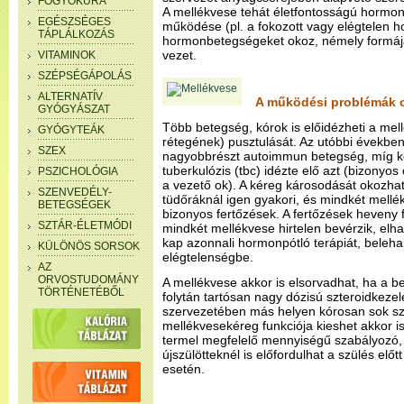
FOGYÓKÚRA
A mellékvese tehát életfontosságú hormono
EGÉSZSÉGES
működése (pl. a fokozott vagy elégtelen 
TÁPLÁLKOZÁS
hormonbetegségeket okoz, némely formája
vezet.
VITAMINOK
SZÉPSÉGÁPOLÁS
ALTERNATÍV
A működési problémák 
GYÓGYÁSZAT
Több betegség, kórok is előidézheti a m
GYÓGYTEÁK
rétegének) pusztulását. Az utóbbi évekbe
SZEX
nagyobbrészt autoimmun betegség, míg k
tuberkulózis (tbc) idézte elő azt (bizony
PSZICHOLÓGIA
a vezető ok). A kéreg károsodását okozhat
SZENVEDÉLY-
tüdőráknál igen gyakori, és mindkét mellé
BETEGSÉGEK
bizonyos fertőzések. A fertőzések heveny
SZTÁR-ÉLETMÓDI
mindkét mellékvese hirtelen bevérzik, el
kap azonnali hormonpótló terápiát, belehal
KÜLÖNÖS SORSOK
elégtelenségbe.
AZ
ORVOSTUDOMÁNY
A mellékvese akkor is elsorvadhat, ha a 
TÖRTÉNETÉBŐL
folytán tartósan nagy dózisú szteroidkezel
szervezetében más helyen kórosan sok szt
mellékvesekéreg funkciója kieshet akkor i
termel megfelelő mennyiségű szabályozó, 
újszülötteknél is előfordulhat a szülés előt
esetén.