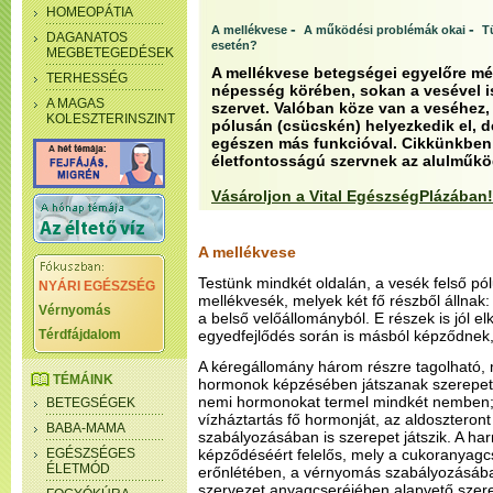
HOMEOPÁTIA
-
-
A mellékvese
A működési problémák okai
T
DAGANATOS
esetén?
MEGBETEGEDÉSEK
A mellékvese betegségei egyelőre mé
TERHESSÉG
népesség körében, sokan a vesével is
A MAGAS
szervet. Valóban köze van a veséhez,
KOLESZTERINSZINT
pólusán (csücskén) helyezkedik el, de
egészen más funkcióval. Cikkünkben 
életfontosságú szervnek az alulműkö
Vásároljon a Vital EgészségPlázában!
A mellékvese
Testünk mindkét oldalán, a vesék felső pól
NYÁRI EGÉSZSÉG
mellékvesék, melyek két fő részből állnak
Vérnyomás
a belső velőállományból. E részek is jól e
Térdfájdalom
egyedfejlődés során is másból képződnek, 
A kéregállomány három részre tagolható, 
TÉMÁINK
hormonok képzésében játszanak szerepet. A
nemi hormonokat termel mindkét nemben; 
BETEGSÉGEK
vízháztartás fő hormonját, az aldoszteron
BABA-MAMA
szabályozásában is szerepet játszik. A har
EGÉSZSÉGES
képződéséért felelős, mely a cukoranyag
ÉLETMÓD
erőnlétében, a vérnyomás szabályozásába
szervezet anyagcseréjében alapvető szer