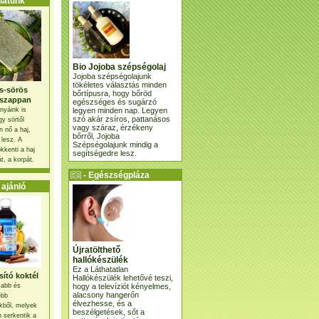
atunk
Bio Jojoba szépségolaj
Jojoba szépségolajunk
tökéletes választás minden
s-sörös
bőrtípusra, hogy bőröd
szappan
egészséges és sugárzó
legyen minden nap. Legyen
nyáink is
szó akár zsíros, pattanásos
gy sörtől
vagy száraz, érzékeny
 nő a haj,
bőrről, Jojoba
 lesz. A
Szépségolajunk mindig a
kkenti a haj
segítségedre lesz.
t, a korpát.
- Egészségpláza
ajánlatunk -
ajánló
Újratölthető
hallókészülék
Ez a Láthatatlan
ító koktél
Hallókészülék lehetővé teszi,
hogy a televíziót kényelmes,
osabb és
alacsony hangerőn
ebb
élvezhesse, és a
kből, melyek
beszélgetések, sőt a
 serkentik a