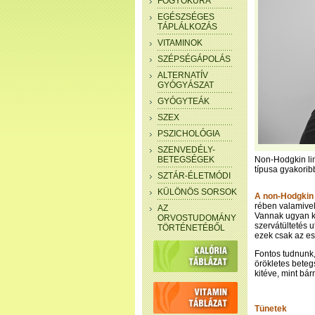
FOGYÓKÚRA
EGÉSZSÉGES
TÁPLÁLKOZÁS
VITAMINOK
SZÉPSÉGÁPOLÁS
ALTERNATÍV
GYÓGYÁSZAT
GYÓGYTEÁK
SZEX
PSZICHOLÓGIA
SZENVEDÉLY-
BETEGSÉGEK
Non-Hodgkin li
típusa gyakoribb
SZTÁR-ÉLETMÓDI
KÜLÖNÖS SORSOK
A non-Hodgkin
rében valamivel 
AZ
Vannak ugyan ko
ORVOSTUDOMÁNY
szervátültetés 
TÖRTÉNETÉBŐL
ezek csak az es
Fontos tudnunk,
örökletes beteg
kitéve, mint bá
Tünetek