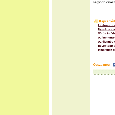
nagyobb valósz
Kapcsolód
Limfóma, a 
Nyirokcsom
Vörös és feh
Az immunter
Az életmód é
Egyre több 
Ismeretlen 
Ossza meg: