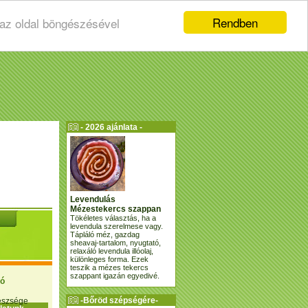
Rendben
 az oldal böngészésével
- 2026 ajánlata -
Levendulás
Mézestekercs szappan
Tökéletes választás, ha a
levendula szerelmese vagy.
Tápláló méz, gazdag
sheavaj-tartalom, nyugtató,
relaxáló levendula illóolaj,
különleges forma. Ezek
teszik a mézes tekercs
szappant igazán egyedivé.
ió
-Bőröd szépségére-
gészsége