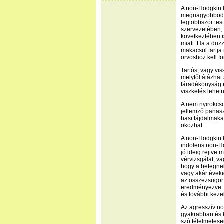
A non-Hodgkin 
megnagyobbodás
legtöbbször tes
szervezetében, 
következtében 
miatt. Ha a duzz
makacsul tartja 
orvoshoz kell fo
Tartós, vagy vi
melytől átázhat
fáradékonyság é
viszketés lehet
A nem nyirokcs
jellemző panasz
hasi fájdalmaka
okozhat.
A non-Hodgkin l
indolens non-Ho
jó ideig rejtve 
vérvizsgálat, va
hogy a betegne
vagy akár éveki
az összezsugorít
eredményezve. U
és további keze
Az agresszív no
gyakrabban és k
szó félelmetese