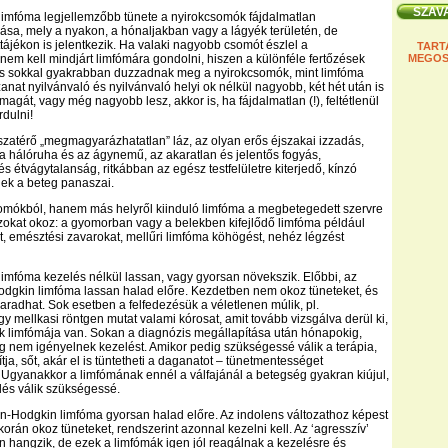
limfóma legjellemzőbb tünete a nyirokcsomók fájdalmatlan
a, mely a nyakon, a hónaljakban vagy a lágyék területén, de
ttájékon is jelentkezik. Ha valaki nagyobb csomót észlel a
TART
nem kell mindjárt limfómára gondolni, hiszen a különféle fertőzések
MEGOS
is sokkal gyakrabban duzzadnak meg a nyirokcsomók, mint limfóma
anat nyilvánvaló és nyilvánvaló helyi ok nélkül nagyobb, két hét után is
magát, vagy még nagyobb lesz, akkor is, ha fájdalmatlan (!), feltétlenül
rdulni!
sszatérő „megmagyarázhatatlan” láz, az olyan erős éjszakai izzadás,
 a hálóruha és az ágynemű, az akaratlan és jelentős fogyás,
s étvágytalanság, ritkábban az egész testfelületre kiterjedő, kínzó
nek a beteg panaszai.
omókból, hanem más helyről kiinduló limfóma a megbetegedett szervre
okat okoz: a gyomorban vagy a belekben kifejlődő limfóma például
t, emésztési zavarokat, mellűri limfóma köhögést, nehéz légzést
imfóma kezelés nélkül lassan, vagy gyorsan növekszik. Előbbi, az
dgkin limfóma lassan halad előre. Kezdetben nem okoz tüneteket, és
maradhat. Sok esetben a felfedezésük a véletlenen múlik, pl.
gy mellkasi röntgen mutat valami kórosat, amit tovább vizsgálva derül ki,
k limfómája van. Sokan a diagnózis megállapítása után hónapokig,
g nem igényelnek kezelést. Amikor pedig szükségessé válik a terápia,
ja, sőt, akár el is tüntetheti a daganatot – tünetmentességet
gyanakkor a limfómának ennél a válfajánál a betegség gyakran kiújul,
lés válik szükségessé.
n-Hodgkin limfóma gyorsan halad előre. Az indolens változathoz képest
orán okoz tüneteket, rendszerint azonnal kezelni kell. Az ‘agresszív’
n hangzik, de ezek a limfómák igen jól reagálnak a kezelésre és