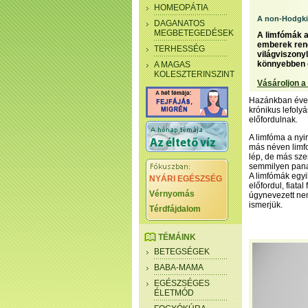
HOMEOPÁTIA
A non-Hodgki
DAGANATOS
MEGBETEGEDÉSEK
A limfómák a
emberek rend
TERHESSÉG
világviszony
könnyebben é
A MAGAS
KOLESZTERINSZINT
Vásároljon a
Hazánkban éven
krónikus lefoly
előfordulnak.
A limfóma a nyi
más néven limfo
lép, de más sz
semmilyen panas
A limfómák egyi
NYÁRI EGÉSZSÉG
előfordul, fiata
Vérnyomás
úgynevezett ne
ismerjük.
Térdfájdalom
TÉMÁINK
BETEGSÉGEK
BABA-MAMA
EGÉSZSÉGES
ÉLETMÓD