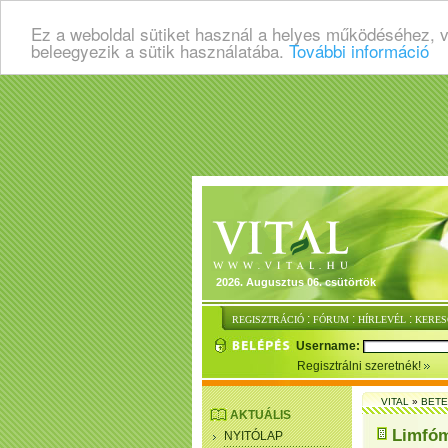
Ez a weboldal sütiket használ a helyes működéséhez, 
beleegyezik a sütik használatába.
További információ
2026. Augusztus 06. csütörtök
:
:
:
REGISZTRÁCIÓ
FÓRUM
HÍRLEVÉL
KERES
Username:
Regisztrálni szeretnék!
VITAL
»
BET
AKTUÁLIS
Limfóm
NYITÓLAP