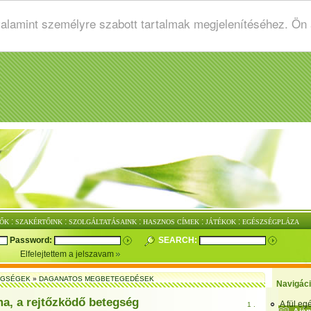
valamint személyre szabott tartalmak megjelenítéséhez. Ön
:
:
:
:
:
ŐK
SZAKÉRTŐINK
SZOLGÁLTATÁSAINK
HASZNOS CÍMEK
JÁTÉKOK
EGÉSZSÉGPLÁZA
Password:
SEARCH:
Elfelejtettem a jelszavam
EGSÉGEK
»
DAGANATOS MEGBETEGEDÉSEK
Navigác
a, a rejtőzködő betegség
A fül e
1 .