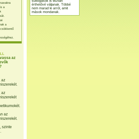
suttogások is tisztán
rsavakra
érthetővé váljanak. Többé
és a
nem marad le arról, amit
mások mondanak.
k
sát.
ai
nak a
 csökkentő
ességéhez.
LL
lvassa az
evők
?
, az
miszerekét.
, az
miszerekét
etikumokét.
án az
miszerekét.
 szinte
.