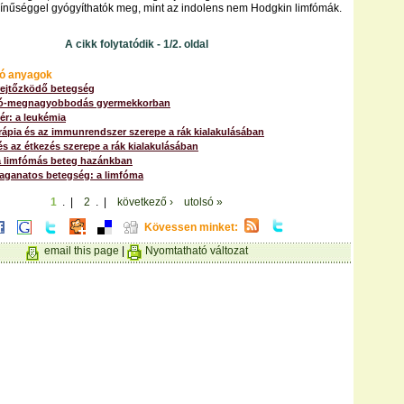
ínűséggel gyógyíthatók meg, mint az indolens nem Hodgkin limfómák.
A cikk folytatódik - 1/2. oldal
ó anyagok
rejtőzködő betegség
ó-megnagyobbodás gyermekkorban
ér: a leukémia
ápia és az immunrendszer szerepe a rák kialakulásában
s az étkezés szerepe a rák kialakulásában
a limfómás beteg hazánkban
daganatos betegség: a limfóma
1
. |
2
. |
következő ›
utolsó »
Kövessen minket:
email this page
|
Nyomtatható változat