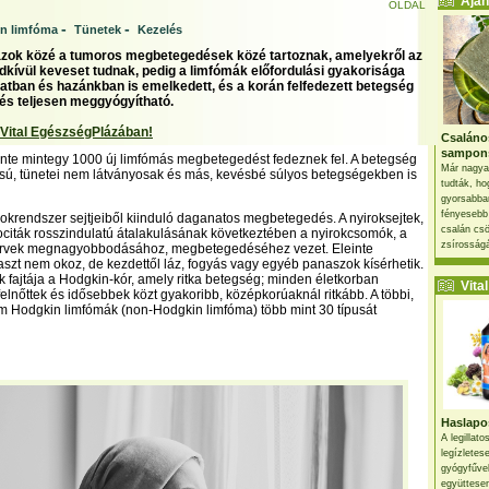
Ajánl
OLDAL
-
-
n limfóma
Tünetek
Kezelés
zok közé a tumoros megbetegedések közé tartoznak, amelyekről az
kívül keveset tudnak, pedig a limfómák előfordulási gyakorisága
latban és hazánkban is emelkedett, és a korán felfedezett betegség
s teljesen meggyógyítható.
 Vital EgészségPlázában!
Csaláno
sampon
te mintegy 1000 új limfómás megbetegedést fedeznek fel. A betegség
Már nagya
ású, tünetei nem látványosak és más, kevésbé súlyos betegségekben is
tudták, ho
gyorsabban
fényesebb
rokrendszer sejtjeiből kiinduló daganatos megbetegedés. A nyiroksejtek,
csalán csö
citák rosszindulatú átalakulásának következtében a nyirokcsomók, a
zsírosságá
ervek megnagyobbodásához, megbetegedéséhez vezet. Eleinte
zt nem okoz, de kezdettől láz, fogyás vagy egyéb panaszok kísérhetik.
k fajtája a Hodgkin-kór, amely ritka betegség; minden életkorban
Vital 
l felnőttek és idősebbek közt gyakoribb, középkorúaknál ritkább. A többi,
m Hodgkin limfómák (non-Hodgkin limfóma) több mint 30 típusát
Haslapos
A legillat
legízletes
gyógyfűve
együttesen