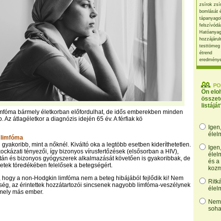
zsírok zsí
bomlását 
tápanyago
felszívódá
Hatóanyag
hozzájárul
testtömeg
étrend
eredmény
PO
Ön elo
összet
listáját
mfóma bármely életkorban előfordulhat, de idős emberekben minden
. Az átlagéletkor a diagnózis idején 65 év. A férfiak kö
Igen
élel
 limfóma
gyakoribb, mint a nőknél. Kiváltó oka a legtöbb esetben kideríthetetlen.
Igen
ckázati tényezői, így bizonyos vírusfertőzések (elsősorban a HIV),
élel
után és bizonyos gyógyszerek alkalmazását követően is gyakoribbak, de
és a
etek töredékében felelősek a betegségért.
kozm
 hogy a non-Hodgkin limfóma nem a beteg hibájából fejlődik ki! Nem
Ritk
ség, az érintettek hozzátartozói sincsenek nagyobb limfóma-veszélynek
élel
rmely más ember.
Nem,
soha