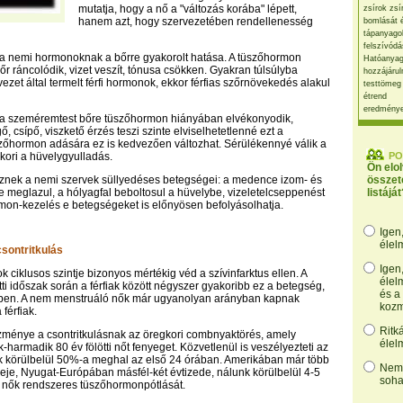
mutatja, hogy a nő a "változás korába" lépett,
zsírok zsí
hanem azt, hogy szervezetében rendellenesség
bomlását 
tápanyago
felszívódá
y a nemi hormonoknak a bőrre gyakorolt hatása. A tüszőhormon
Hatóanyag
őr ráncolódik, vizet veszít, tónusa csökken. Gyakran túlsúlyba
hozzájárul
ezet által termelt férfi hormonok, ekkor férfias szőrnövekedés alakul
testtömeg
étrend
eredmény
n a szeméremtest bőre tüszőhormon hiányában elvékonyodik,
ő, csípő, viszkető érzés teszi szinte elviselhetetlenné ezt a
zőhormon adására ez is kedvezően változhat. Sérülékennyé válik a
ori a hüvelygyulladás.
PO
Ön elo
eznek a nemi szervek süllyedéses betegségei: a medence izom- és
összet
 meglazul, a hólyagfal beboltosul a hüvelybe, vizeletelcseppenést
listáját
on-kezelés e betegségeket is előnyösen befolyásolhatja.
Igen
élel
csontritkulás
Igen
 ciklusos szintje bizonyos mértékig véd a szívinfarktus ellen. A
élel
i időszak során a férfiak között négyszer gyakoribb ez a betegség,
és a
ében. A nem menstruáló nők már ugyanolyan arányban kapnak
kozm
 férfiak.
Ritk
zménye a csontritkulásnak az öregkori combnyaktörés, amely
élel
harmadik 80 év fölötti nőt fenyeget. Közvetlenül is veszélyezteti az
tek körülbelül 50%-a meghal az első 24 órában. Amerikában már több
Nem,
eje, Nyugat-Európában másfél-két évtizede, nálunk körülbelül 4-5
soha
 nők rendszeres tüszőhormonpótlását.