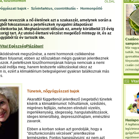
Ajánl
a, tüszőhormon
OLDAL
-
-
ógyászati bajok
Szívinfarktus, csontritkulás
Hormonpótló
nak nevezzük a nő életének azt a szakaszát, amelynek során a
gből fokozatosan a petefészkek nyugalmi állapotával
életkorba jut. Meghatározott időszak ez, amely körülbelül 15 évig
orig) tart. Az utolsó élettani vérzést megelőző mintegy öt, és az
gyjából tíz év tartozik ide.
Csaláno
sampon
 Vital EgészségPlázában!
Már nagya
tudták, ho
működésének megszűnése, a nemi hormonok csökkenése
gyorsabban
ttani folyamat, ebben az időszakban mégis gyakran jelentkeznek
fényesebb
szok. A petefészek tüszőhormonjának hiánya nemcsak a nemi
csalán csö
sát indítja meg, hanem testszerte változásokat okoz az
zsírosságá
 is, ezért a klimaktérium betegségeivel gyakran találkoznak más
s.
Vital 
Tünetek, nőgyógyászati bajok
Akarattól függetlenül jelentkező (vegetatív) tünetek
kísérik a klimaktériumot: hőhullámok, szédülés,
migrénes fejfájás, nehezen elinduló vizelés,
ingerlékenység, idegesség, hangulatváltozások,
ideges kimerültség, depresszióhajlam, emésztési
Haslapos
zavarok.
A legillat
Ebben a korban sokan azt gondolják, hogy a
legízletes
"diszfunkcionális vérzések" jelentkezése
gyógyfűve
természetes. Fontos hangsúlyozni: ez nem azt
együttesen