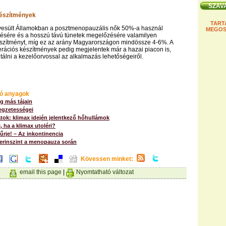
észítmények
TART
yesült Államokban a posztmenopauzális nők 50%-a használ
MEGOS
tésére és a hosszú távú tünetek megelőzésére valamilyen
szítményt, míg ez az arány Magyarországon mindössze 4-6%. A
rációs készítmények pedig megjelentek már a hazai piacon is,
álni a kezelőorvossal az alkalmazás lehetőségeiről.
ó anyagok
ág más tájain
legzetességei
atok: klimax idején jelentkező hőhullámok
i, ha a klimax utoléri?
űrje! – Az inkontinencia
terinszint a menopauza során
Kövessen minket:
email this page
|
Nyomtatható változat