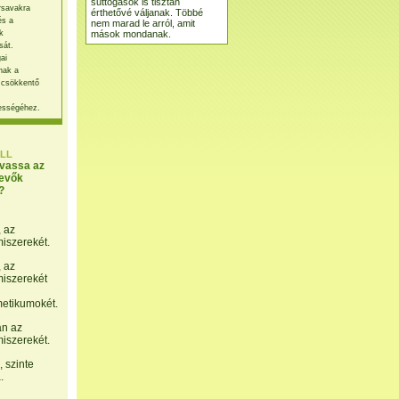
suttogások is tisztán
rsavakra
érthetővé váljanak. Többé
és a
nem marad le arról, amit
mások mondanak.
k
sát.
ai
nak a
 csökkentő
ességéhez.
LL
lvassa az
evők
?
, az
miszerekét.
, az
miszerekét
etikumokét.
án az
miszerekét.
 szinte
.