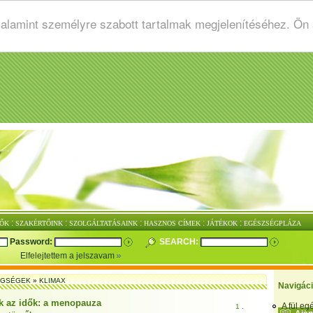
valamint személyre szabott tartalmak megjelenítéséhez. Ön
:
:
:
:
:
ŐK
SZAKÉRTŐINK
SZOLGÁLTATÁSAINK
HASZNOS CÍMEK
JÁTÉKOK
EGÉSZSÉGPLÁZA
Password:
SEARCH:
Elfelejtettem a jelszavam
EGSÉGEK
»
KLIMAX
Navigác
k az idők: a menopauza
A fül e
1 .