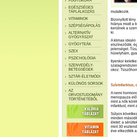
FOGYÓKÚRA
EGÉSZSÉGES
TÁPLÁLKOZÁS
mutatkozik.
VITAMINOK
Bizonyított tén
hiánya miatt a b
SZÉPSÉGÁPOLÁS
kerülnek a szerv
ki.
ALTERNATÍV
GYÓGYÁSZAT
A klimax idejé
GYÓGYTEÁK
elszíneződik, ég
jelenséget. Tüs
SZEX
hüvelyhám, gyak
PSZICHOLÓGIA
Ilyenkor keletk
SZENVEDÉLY-
szalagrendszere
BETEGSÉGEK
okoz. Tüszőhorm
SZTÁR-ÉLETMÓDI
KÜLÖNÖS SORSOK
Szívinfarktus, 
AZ
A nemi hormonok
ORVOSTUDOMÁNY
menopauza előtt
TÖRTÉNETÉBŐL
mint a nők kör
infarktust, mint a
Súlyos követke
minden második-
életet: a sérül
mint 30 esztend
éve elkezdték a