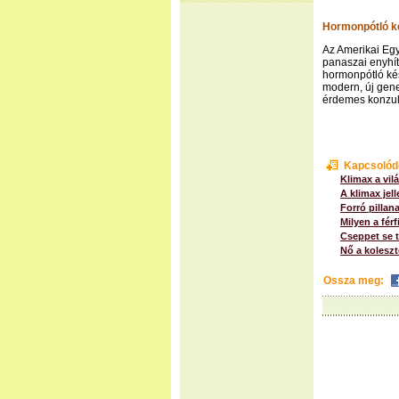
Hormonpótló k
Az Amerikai Eg
panaszai enyhí
hormonpótló ké
modern, új gene
érdemes konzult
Kapcsolód
Klimax a vil
A klimax jel
Forró pillan
Milyen a férf
Cseppet se t
Nő a kolesz
Ossza meg: