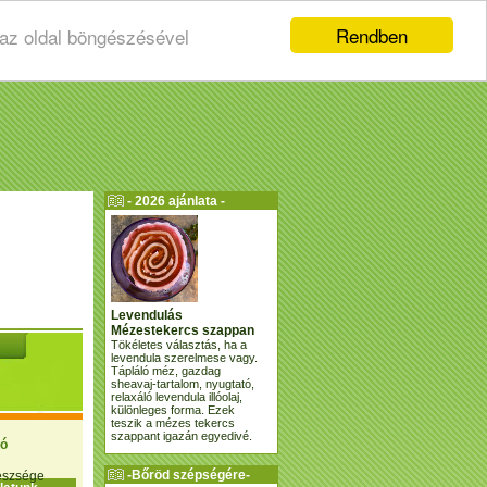
Rendben
 az oldal böngészésével
- 2026 ajánlata -
Levendulás
Mézestekercs szappan
Tökéletes választás, ha a
levendula szerelmese vagy.
Tápláló méz, gazdag
sheavaj-tartalom, nyugtató,
relaxáló levendula illóolaj,
különleges forma. Ezek
teszik a mézes tekercs
szappant igazán egyedivé.
ió
-Bőröd szépségére-
gészsége