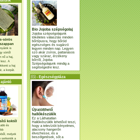
atunk
Bio Jojoba szépségolaj
Jojoba szépségolajunk
tökéletes választás minden
s-sörös
bőrtípusra, hogy bőröd
szappan
egészséges és sugárzó
legyen minden nap. Legyen
nyáink is
szó akár zsíros, pattanásos
gy sörtől
vagy száraz, érzékeny
 nő a haj,
bőrről, Jojoba
 lesz. A
Szépségolajunk mindig a
kkenti a haj
segítségedre lesz.
t, a korpát.
- Egészségpláza
ajánlatunk -
ajánló
Újratölthető
hallókészülék
Ez a Láthatatlan
ító koktél
Hallókészülék lehetővé teszi,
hogy a televíziót kényelmes,
osabb és
alacsony hangerőn
ebb
élvezhesse, és a
kből, melyek
beszélgetések, sőt a
 serkentik a