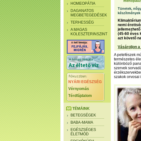
menopauz
HOMEOPÁTIA
Tünetek, nőgy
DAGANATOS
készítmények
MEGBETEGEDÉSEK
Klimaktérium
TERHESSÉG
nemi érettsé
jellemezhető 
A MAGAS
(45-60 éves k
KOLESZTERINSZINT
azt követő na
Vásároljon a
A petefészek 
természetes éle
különböző pana
szervek sorvadá
érzékszervekben
szakok orvosai i
NYÁRI EGÉSZSÉG
Vérnyomás
Térdfájdalom
TÉMÁINK
BETEGSÉGEK
BABA-MAMA
EGÉSZSÉGES
ÉLETMÓD