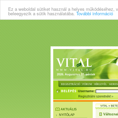
Ez a weboldal sütiket használ a helyes működéséhez, 
beleegyezik a sütik használatába.
További információ
2026. Augusztus 07. péntek
:
:
:
REGISZTRÁCIÓ
FÓRUM
HÍRLEVÉL
KERES
Username:
Regisztrálni szeretnék!
VITAL
»
BET
AKTUÁLIS
Változna
NYITÓLAP