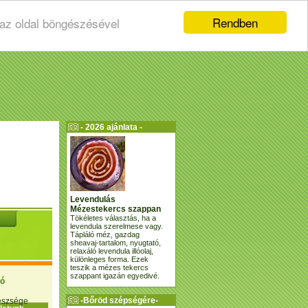
Rendben
 az oldal böngészésével
- 2026 ajánlata -
Levendulás
Mézestekercs szappan
Tökéletes választás, ha a
levendula szerelmese vagy.
Tápláló méz, gazdag
sheavaj-tartalom, nyugtató,
relaxáló levendula illóolaj,
különleges forma. Ezek
teszik a mézes tekercs
szappant igazán egyedivé.
ió
-Bőröd szépségére-
gészsége