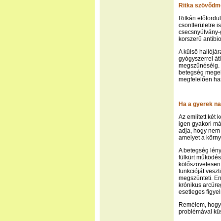
Ritka szövőd
Ritkán előfordu
csontterületre 
csecsnyúlvány-
korszerű antibi
A külső hallójá
gyógyszerrel át
megszűnéséig. Fo
betegség megelő
megfelelően has
Ha a gyerek na
Az említett két
igen gyakori má
adja, hogy nem 
amelyet a körny
A betegség lén
fülkürt működés
kötőszövetesen
funkcióját vesz
megszünteti. E
krónikus arcüre
esetleges figye
Remélem, hogy e
problémával kü