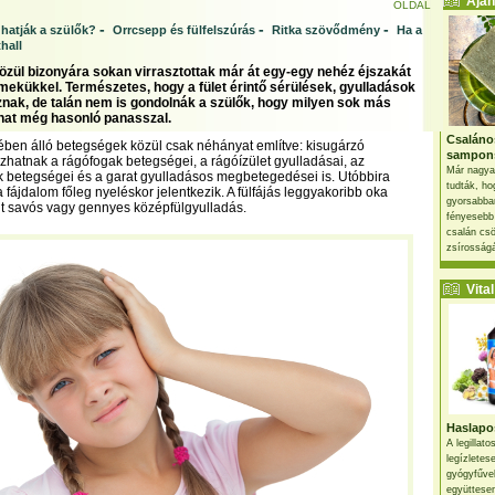
Ajánl
OLDAL
-
-
-
hatják a szülők?
Orrcsepp és fülfelszúrás
Ritka szövődmény
Ha a
hall
özül bizonyára sokan virrasztottak már át egy-egy nehéz éjszakát
rmekükkel. Természetes, hogy a fület érintő sérülések, gyulladások
oznak, de talán nem is gondolnák a szülők, hogy milyen sok más
hat még hasonló panasszal.
Csaláno
erében álló betegségek közül csak néhányat említve: kisugárzó
sampon
ozhatnak a rágófogak betegségei, a rágóízület gyulladásai, az
Már nagya
 betegségei és a garat gyulladásos megbetegedései is. Utóbbira
tudták, ho
 fájdalom főleg nyeléskor jelentkezik. A fülfájás leggyakoribb oka
gyorsabban
t savós vagy gennyes középfülgyulladás.
fényesebb
csalán csö
zsírosságá
Vital 
Haslapos
A legillat
legízletes
gyógyfűve
együttesen