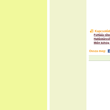
Kapcsolód
Fülfájás tél
Halláskáros
Miért köhög
Ossza meg: