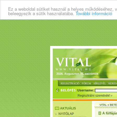
Ez a weboldal sütiket használ a helyes működéséhez, 
beleegyezik a sütik használatába.
További információ
2026. Augusztus 06. csütörtök
:
:
:
REGISZTRÁCIÓ
FÓRUM
HÍRLEVÉL
KERES
Username:
Regisztrálni szeretnék!
VITAL
»
BET
AKTUÁLIS
A fülfáj
NYITÓLAP