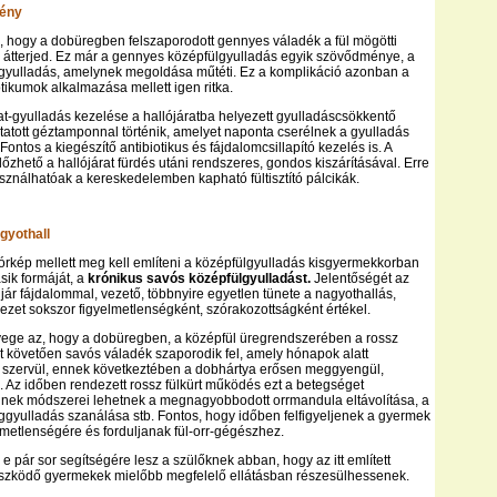
mény
l, hogy a dobüregben felszaporodott gennyes váladék a fül mögötti
is átterjed. Ez már a gennyes középfülgyulladás egyik szövődménye, a
gyulladás, amelynek megoldása műtéti. Ez a komplikáció azonban a
otikumok alkalmazása mellett igen ritka.
rat-gyulladás kezelése a hallójáratba helyezett gyulladáscsökkentő
itatott géztamponnal történik, amelyet naponta cserélnek a gyulladás
ntos a kiegészítő antibiotikus és fájdalomcsillapító kezelés is. A
zhető a hallójárat fürdés utáni rendszeres, gondos kiszárításával. Erre
ználhatóak a kereskedelemben kapható fültisztító pálcikák.
gyothall
 kórkép mellett meg kell említeni a középfülgyulladás kisgyermekkorban
sik formáját, a
krónikus savós középfülgyulladást.
Jelentőségét az
jár fájdalommal, vezető, többnyire egyetlen tünete a nagyothallás,
ezet sokszor figyelmetlenségként, szórakozottságként értékel.
yege az, hogy a dobüregben, a középfül üregrendszerében a rossz
t követően savós váladék szaporodik fel, amely hónapok alatt
 szervül, ennek következtében a dobhártya erősen meggyengül,
ti. Az időben rendezett rossz fülkürt működés ezt a betegséget
nnek módszerei lehetnek a megnagyobbodott orrmandula eltávolítása, a
ggyulladás szanálása stb. Fontos, hogy időben felfigyeljenek a gyermek
lmetlenségére és forduljanak fül-orr-gégészhez.
 pár sor segítségére lesz a szülőknek abban, hogy az itt említett
szködő gyermekek mielőbb megfelelő ellátásban részesülhessenek.