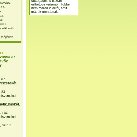
suttogások is tisztán
rsavakra
érthetővé váljanak. Többé
és a
nem marad le arról, amit
mások mondanak.
k
sát.
ai
nak a
 csökkentő
ességéhez.
LL
lvassa az
evők
?
, az
miszerekét.
, az
miszerekét
etikumokét.
án az
miszerekét.
 szinte
.