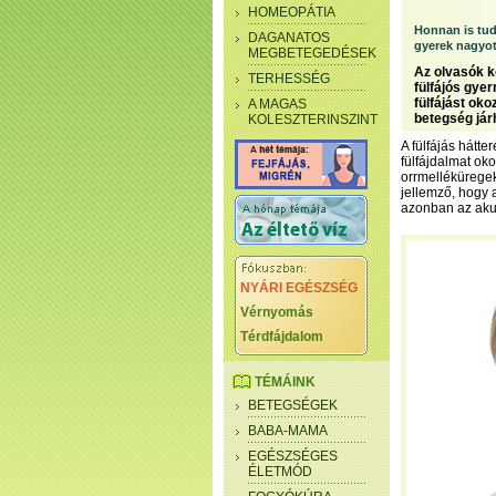
HOMEOPÁTIA
Honnan is tud
DAGANATOS
gyerek nagyot
MEGBETEGEDÉSEK
Az olvasók k
TERHESSÉG
fülfájós gye
fülfájást ok
A MAGAS
betegség jár
KOLESZTERINSZINT
A fülfájás hátt
fülfájdalmat ok
orrmelléküregek
jellemző, hogy a
azonban az aku
NYÁRI EGÉSZSÉG
Vérnyomás
Térdfájdalom
TÉMÁINK
BETEGSÉGEK
BABA-MAMA
EGÉSZSÉGES
ÉLETMÓD