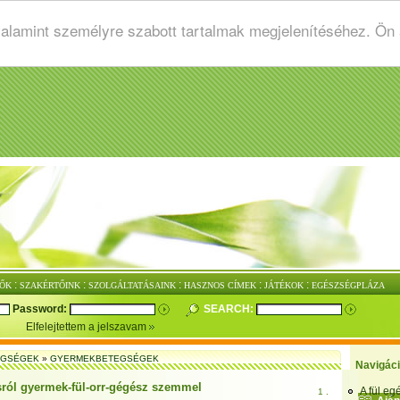
valamint személyre szabott tartalmak megjelenítéséhez. Ön
:
:
:
:
:
ŐK
SZAKÉRTŐINK
SZOLGÁLTATÁSAINK
HASZNOS CÍMEK
JÁTÉKOK
EGÉSZSÉGPLÁZA
Password:
SEARCH:
Elfelejtettem a jelszavam
EGSÉGEK
»
GYERMEKBETEGSÉGEK
Navigác
ásról gyermek-fül-orr-gégész szemmel
A fül e
1 .