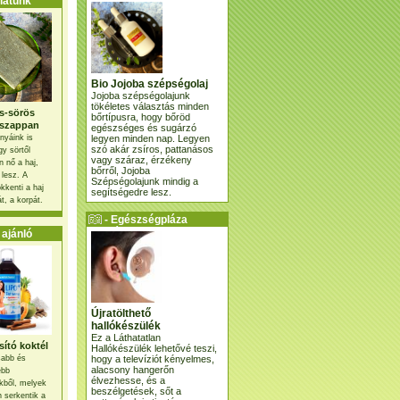
atunk
Bio Jojoba szépségolaj
Jojoba szépségolajunk
tökéletes választás minden
s-sörös
bőrtípusra, hogy bőröd
szappan
egészséges és sugárzó
legyen minden nap. Legyen
nyáink is
szó akár zsíros, pattanásos
gy sörtől
vagy száraz, érzékeny
 nő a haj,
bőrről, Jojoba
 lesz. A
Szépségolajunk mindig a
kkenti a haj
segítségedre lesz.
t, a korpát.
- Egészségpláza
ajánlatunk -
ajánló
Újratölthető
hallókészülék
Ez a Láthatatlan
ító koktél
Hallókészülék lehetővé teszi,
hogy a televíziót kényelmes,
osabb és
alacsony hangerőn
ebb
élvezhesse, és a
kből, melyek
beszélgetések, sőt a
 serkentik a