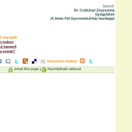
Szerző:
Dr. Csákányi Zsuzsanna
Gyógyhírek
/A Heim Pál Gyermekkórház havilapja/
ó anyagok
en-nyáron
ító hangerő
 a gyerek?
Kövessen minket:
email this page
|
Nyomtatható változat