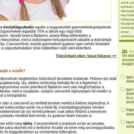
zsírok zsí
bomlását 
tápanyago
felszívódá
Hatóanyag
hozzájárul
s középfülgyulladás
egyike a leggyakoribb gyermekbetegségeknek.
testtömeg
 kisgyermekek legalább 70%-a átesik egy vagy több
étrend
áson. Vezető tünet a fájdalom, amely főleg lefekvéskor a
eredmény
g fokozódhat, mert a dobüregben felszaporodott váladék a dobhártyát
tartja. Csecsemőnél, kisebb gyermeknél gyakran igen nehéz feladatot
a vigasztalhatatlan sírás hátterében rejlő okot kideríteni.
PO
Ön elo
Fülzsírdugó ellen: Vaxol fülspray >>
összet
listáját
atják a szülők?
Igen
tkoruknak megfelelően különböző tüneteket mutatnak. Féléves kor alatt
élel
yugtalanság, láz, etetési nehézség hívhatja fel rá a figyelmet. A
megnyomása során jelentkező fájdalom nem utal megbízhatóan a
Igen
dására, mert a nyugtalan, nyűgös csecsemő egészséges fül esetén is
élel
al a bolygatásra.
és a
kozm
 után a csecsemő az említett tünetek mellett a füléhez kapkodhat. A
r határozottan jelzik, ha a fülük fáj. A középfülgyulladás minden
Ritk
sökkenéssel jár (ez természetesen csak akkor feltűnő a környezet
élel
ulladás mindkét fület érinti), és gyakran kíséri hányás is.
Nem,
kran előzi meg
nátha
. Csecsemőknél a bukások során az anyatej,
soha
tbe jutva idézheti elő a fertőzést. Kiváltó ok lehet még arcüreggyulladás,
és és leggyakrabban az orrmandula túltengése.