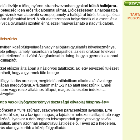
k előidézője a főleg nyáron, strandszezonban gyakori
külső hallójárat-
a betegség igen erős fájdalommal járhat. Előidézésében a hallójáratba
ngó víznek van alapvető szerepe, amely a hallójárat bőrét fellazítja, és a
TART
MEGOS
a átjárhatóvá teszi. A bőr alatt szorosan helyezkedik el a csont, és a
lyet a gyulladás szintén érint, ezzel magyarázható a nagy fájdalom.
lfelszúrás
nnyiben középfülgyulladás vagy hallójárat-gyulladás következménye,
tető jellegű, amely hasonlóan a fogfájáshoz, az esti órákban lefekvés
iselhetetlenné tud válni. A legfontosabb dolog, hogy a gyermek azonnal
sillapítót.
kel először általában a háziorvos találkozik, aki egy egyszerű fülészeti
öntheti, hogy a gyermek füle betege.
ülgyulladás orrcsepp, megfelelő antibiotikum alkalmazásával egy
alában meggyógyul. A fájdalom már 1-2 nap alatt megszűnik. Ennél
ben vagy rossz általános állapot, magas láz esetén indokolt a
vizsgálat.
co Vaxol Gyógyszerkönyvi tisztaságú olívaolaj fülspray-ét>>
dőnként a "fülfelszúrást", szaknyelven paracentézist javasolja. Erre
r kerül sor, ha a láz igen magas, a fájdalom nehezen csillapítható vagy
úzódó. Ilyenkor a dobüregben felszaporodott gennyes vagy savós
sátjuk, amely azonnali állapotjavulást idéz elő. Téves az a hiedelem,
úrás után gyakoribb a középfülgyulladás.