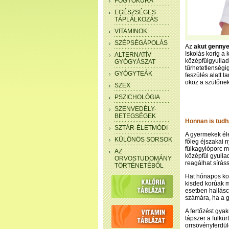
FOGYÓKÚRA
EGÉSZSÉGES
TÁPLÁLKOZÁS
VITAMINOK
SZÉPSÉGÁPOLÁS
Az
akut gennye
Iskolás korig a
ALTERNATÍV
középfülgyullad
GYÓGYÁSZAT
tűrhetetlenségi
GYÓGYTEÁK
feszülés alatt 
okoz a szülőnek 
SZEX
PSZICHOLÓGIA
SZENVEDÉLY-
BETEGSÉGEK
Honnan is tudh
SZTÁR-ÉLETMÓDI
A gyermekek éle
KÜLÖNÖS SORSOK
főleg éjszakai n
fülkagylóporc 
AZ
középfül gyulla
ORVOSTUDOMÁNY
reagálhat síráss
TÖRTÉNETÉBŐL
Hat hónapos kor
kisded korúak má
esetben hallásc
számára, ha a gy
A fertőzést gya
tápszer a fülkür
orrsövényferdül