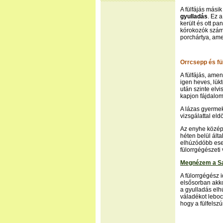
A fülfájás mási
gyulladás
. Ez 
került és ott pa
kórokozók számár
porchártya, ame
Orrcsepp és fü
A fülfájás, ame
igen heves, lük
után szinte elv
kapjon fájdalomc
A lázas gyermek
vizsgálattal eld
Az enyhe középf
héten belül ált
elhúzódóbb eset
fülorrgégészeti 
Megnézem a Sat
A fülorrgégész i
elsősorban akko
a gyulladás elh
váladékot leboc
hogy a fülfelsz